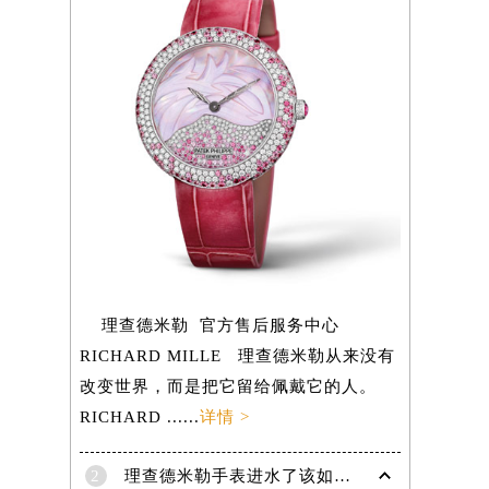
理查德米勒 官方售后服务中心
RICHARD MILLE 理查德米勒从来没有
改变世界，而是把它留给佩戴它的人。
RICHARD ......
详情 >