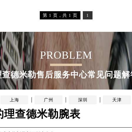
第 1 页，共 1 页
1
PROBLEM
理查德米勒售后服务中心常见问题解
上海
广州
深圳
天津
的理查德米勒腕表