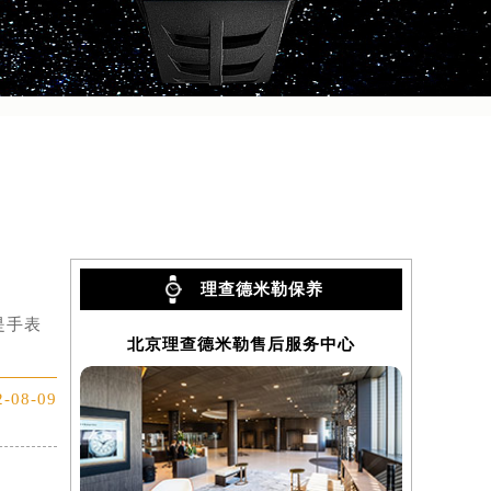
理查德米勒保养
是手表
北京理查德米勒售后服务中心
上海
2-08-09