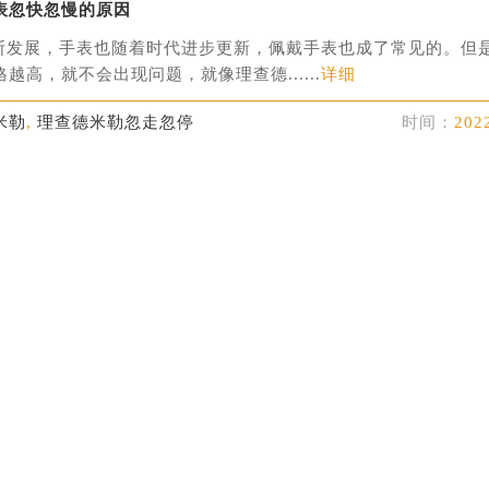
表忽快忽慢的原因
断发展，手表也随着时代进步更新，佩戴手表也成了常见的。但
越高，就不会出现问题，就像理查德......
详细
米勒
,
理查德米勒忽走忽停
时间：
202