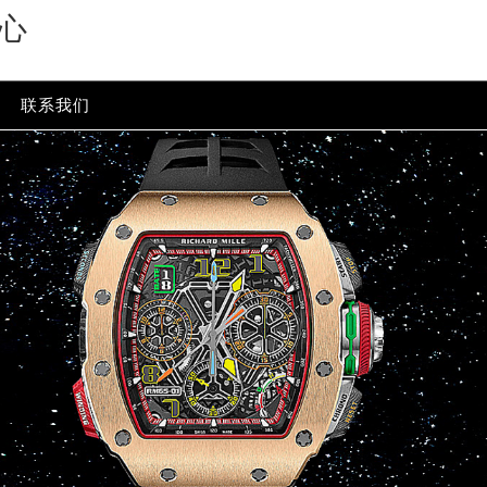
心
联系我们
