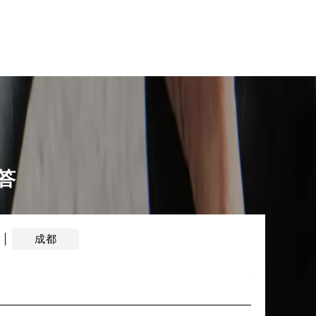
答
成都
在上