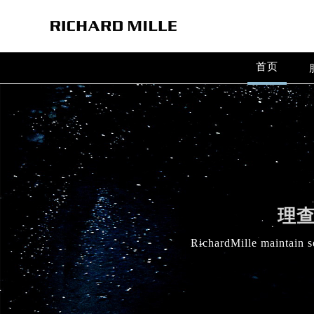
首页
理
RichardMille maintain s