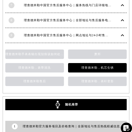
7
理查德米勒中国官方售后服务中心｜服务热线与门店详细地址权威信息公告（2026年6月最新）
江西省南昌市红谷滩新区红谷中大道998号绿地双子塔（中央广场）A1座办公楼14层1407室理查德米勒售后服务中心（需提前预约）
江西省萍乡市安源区萍安北大道与康庄路交叉口理查德米勒售后服务中心（需提前预约）
8
理查德米勒中国官方售后服务中心｜全部地址与售后服务电话权威信息公告（2026年7月最新）
江西省上饶市信州区滨江西路理查德米勒售后服务中心（需提前预约）
江西省新余市渝水区北湖西路理查德米勒售后服务中心（需提前预约）
9
理查德米勒中国官方售后服务中心｜网点地址与24小时售后热线权威信息通知（2026年7月最新）
江西省宜春市袁州区中山中路理查德米勒售后服务中心（需提前预约）
江西省鹰潭市月湖区胜利东路理查德米勒售后服务中心（需提前预约）
理查德米勒手表表镜出现划痕该如何处理？
萧邦
山东省德州市德城区东风中路理查德米勒售后服务中心（需提前预约）
山东省东营市东营区济南路理查德米勒售后服务中心（需提前预约）
理查德米勒，表带清洗
理查德米勒，机芯生锈
山东省济南市历下区经十路11111号华润中心写字楼（万象城）15层1508室理查德米勒售后服务中心（需提前预约）
山东省济宁市任城区太白楼路理查德米勒售后服务中心（需提前预约）
理查德米勒售后
理查德米勒，表针变形
山东省莱芜市文化南路8号银座商城名表维修一楼名表维修理查德米勒售后服务中心（需提前预约）
山东省临沂市兰山区解放路理查德米勒售后服务中心（需提前预约）
山东省日照市东港区烟台路理查德米勒售后服务中心（需提前预约）
随机推荐
山东省泰安市泰山区财源街道泰山大街理查德米勒售后服务中心（需提前预约）
山东省威海市环翠区新威海路89号振华商厦一楼名表维修理查德米勒售后服务中心（需提前预约）

1
理查德米勒官方服务项目及价格查询｜全新地址与售后热线权威信息声明（2026年6月最新）
山东省潍坊市奎文区东风东街理查德米勒售后服务中心（需提前预约）