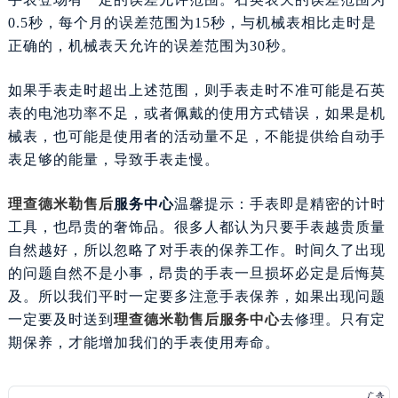
南宁市青秀区金湖路59号地王大厦12楼1224室（需提前预约）
0.5秒，每个月的误差范围为15秒，与机械表相比走时是
合肥市蜀山区潜山路111号万象城华润大厦B座12楼03室（需提前预约）
正确的，机械表天允许的误差范围为30秒。
泉州市丰泽区宝洲路729号浦西万达中心写字楼A座7楼709室（需提前预约）
如果手表走时超出上述范围，则手表走时不准可能是石英
青岛市南区山东路6号华润大厦B座22层04室（需提前预约）
表的电池功率不足，或者佩戴的使用方式错误，如果是机
烟台市芝罘区胜利路139号万达金融中心A座907室（需提前预约）
械表，也可能是使用者的活动量不足，不能提供给自动手
长春市朝阳区西安大路727号中银大厦A座(旺进大厦)18层09室（需提前预约）
表足够的能量，导致手表走慢。
贵阳市南明区都司高架桥路33号亨特国际金融中心14楼14D（需提前预约）
昆明市盘龙区北京路928号同德昆明广场写字楼10层06室（需提前预约）
理查德米勒售后
服务中心
温馨提示：手表即是精密的计时
石家庄市长安区中山东路39号勒泰中心写字楼B座13层07室（需提前预约）
工具，也昂贵的奢饰品。很多人都认为只要手表越贵质量
西安市碑林区南关正街88号华侨城长安国际中心E座6楼10室（需提前预约）
自然越好，所以忽略了对手表的保养工作。时间久了出现
海口市龙华区金贸东路5号海口华润大厦B座17层1707室（需提前预约）
的问题自然不是小事，昂贵的手表一旦损坏必定是后悔莫
唐山市路南区新华东道100号万达广场写字楼A座10层1002室（需提前预约）
及。所以我们平时一定要多注意手表保养，如果出现问题
台州市椒江区东海大道1800号腾达中心东1幢20楼2002室（需提前预约）
一定要及时送到
理查德米勒售后服务中心
去修理。只有定
期保养，才能增加我们的手表使用寿命。
内蒙古自治区呼和浩特市玉泉区大学西街70号华润万象城写字楼（鄂尔多斯大厦）23层2326室（需提前预约）
甘肃省兰州市七里河区西津西路16号兰州中心写字楼21层2102室（需提前预约）
重庆市解放碑渝中区民权路28号英利国际金融中心写字楼20层01室（需提前预约）