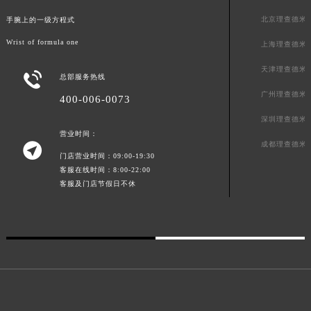
澳门特别行政区花王堂区大三巴商圈理查德米勒售后服务中心（需提前预约）
北京理查德米
手腕上的一级方程式
澳门特别行政区嘉模堂区官也街理查德米勒售后服务中心（需提前预约）
Wrist of formula one
上海理查德米
澳门省路氹城市金光大道理查德米勒售后服务中心（需提前预约）
天津理查德米
澳门特别行政区望德堂区塔石广场理查德米勒售后服务中心（需提前预约）

总部服务热线
福建省福州市鼓楼区五四路128-1号恒力城写字楼15层03室理查德米勒售后服务中心（需提前预约）
广州理查德米
400-006-0073
福建省厦门市思明区湖滨东路95号万象城华润大厦B座11层1104室理查德米勒售后服务中心（需提前预约）
深圳理查德米
广东省潮州市潮安区新风路与潮汕路交汇处理查德米勒售后服务中心（需提前预约）
营业时间：

成都理查德米
广东省广州市天河区天河路230号万菱汇国际中心A塔7层704室理查德米勒售后服务中心（需提前预约）
门店营业时间：09:00-19:30
广东省广州市越秀区环市东路371-375号世界贸易中心大厦南塔15层1507室理查德米勒售后服务中心（需提前预约）
客服在线时间：8:00-22:00
客服及门店节假日不休
广东省河源市源城区越王大道理查德米勒售后服务中心（需提前预约）
广东省惠州市惠城区江北文昌一路7号华贸大厦1座30层3005室理查德米勒售后服务中心（需提前预约）
广东省江门市蓬江区广场西路理查德米勒售后服务中心（需提前预约）
广东省揭阳市榕城进贤门步行街理查德米勒售后服务中心（需提前预约）
广东省茂名市电白区水东街道迎宾大道理查德米勒售后服务中心（需提前预约）
广东省梅州市梅江区金燕大道理查德米勒售后服务中心（需提前预约）
广东省清远市清城区湖西路理查德米勒售后服务中心（需提前预约）