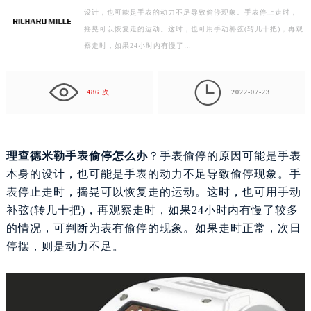
设计，也可能是手表的动力不足导致偷停现象。手表停止走时，
盐城市盐都区世纪大道5号盐城金融城写字楼1号楼16层1604室（需提前预约）
摇晃可以恢复走的运动。这时，也可用手动补弦(转几十把)，再观
泰州市海陵区永定东路399号置地商务中心东塔写字楼（华润万象城）17层1706室（需提前预约）
察走时，如果24小时内有慢了…
宁波市江北区大闸南路500号来福士广场办公楼20层2009室（需提前预约）
杭州市上城区钱江路1366号华润大厦写字楼A座5层503-5室（需提前预约）

金华市金东区东市南街777号金华万达广场写字楼4号楼22层2209室（需提前预约）
486 次
2022-07-23
绍兴市越城区胜利东路379号世茂天际中心写字楼8层805室（需提前预约）
嘉兴市南湖区广益路705号嘉兴世界贸易中心写字楼A座13层1304室（需提前预约）
南昌市红谷滩新区红谷中大道998号绿地双子塔（中央广场）A1座办公楼14层07室（需提前预约）
理查德米勒手表偷停怎么办
？手表偷停的原因可能是手表
济南市历下区经十路11111号华润中心写字楼（万象城）15层1508室（需提前预约）
本身的设计，也可能是手表的动力不足导致偷停现象。手
广州市天河区天河路230号万菱汇国际中心写字楼A塔7层704室（需提前预约）
表停止走时，摇晃可以恢复走的运动。这时，也可用手动
广州市越秀区环市东路371-375号世界贸易中心大厦南塔写字楼15层07室（需提前预约）
补弦(转几十把)，再观察走时，如果24小时内有慢了较多
的情况，可判断为表有偷停的现象。如果走时正常，次日
深圳市罗湖区深南东路5001号华润大厦写字楼17层1701室（需提前预约）
停摆，则是动力不足。
惠州市惠城区江北文昌一路7号华贸大厦写字楼1座30层05室（需提前预约）
厦门市思明区湖滨东路95号华润大厦写字楼B座11层1104室（需提前预约）
福州市鼓楼区五四路128-1号恒力城写字楼15层03室（需提前预约）
成都市锦江区人民东路6号SAC东原中心写字楼24层2406B室（需提前预约）