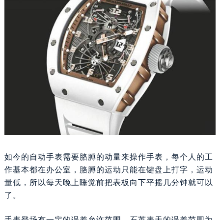
重庆市江北区观音桥步行街2号融恒时代广场写字楼9层902室（需提前预约）
长沙市芙蓉区定王台街道建湘路393号世茂环球金融中心写字楼（芙蓉广场）10层13室（需提前预约）
郑州市二七区铭功路10号华润大厦写字楼29层2905室（需提前预约）
太原市迎泽区解放路15号亨得利名表服务中心（品牌授权店）3层整层（需提前预约）
沈阳市沈河区中街路137号亨得利名表服务中心（品牌授权店）1层整层（需提前预约）
沈阳市沈河区中街路83号亨得利名表服务中心（品牌授权店）1层整层（需提前预约）
乌鲁木齐市天山区红山路26号时代广场（CCMALL）C座17层17-B（需提前预约）
温州市鹿城区锦绣路1067号置信广场10层1015室（需提前预约）
哈尔滨市道里区友谊西路600号富力中心T2座写字楼29层03室（需提前预约）
大连市中山区人民路15号国际金融大厦7层G室（需提前预约）
佛山市禅城区季华五路57号万科金融中心C座12层1205室（需提前预约）
如今的自动手表需要胳膊的动量来操作手表，每个人的工
东莞市东城街道鸿福东路1号民盈国贸中心T1写字楼9层907室（需提前预约）
作基本都在办公室，胳膊的运动只能在键盘上打字，运动
无锡市梁溪区人民中路139号恒隆广场写字楼1座11层1104室（需提前预约）
量低，所以每天晚上睡觉前把表板向下平摇几分钟就可以
南通市崇川区工农路57号圆融广场写字楼16层1603室（需提前预约）
了。
苏州市苏州工业园区星港街199号苏州中心办公楼C座22层08室（需提前预约）
武汉市江汉区解放大道686号世界贸易大厦38层09室（需提前预约）
手表登场有一定的误差允许范围。石英表天的误差范围为