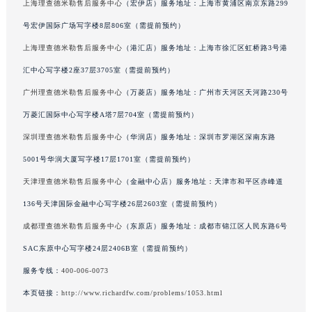
上海理查德米勒售后服务中心
（宏伊店）服务地址：上海市黄浦区南京东路299
吉林省四平市铁东区紫气大路与南九经街交汇处理查德米勒售后服务中心（需提前预约）
号宏伊国际广场写字楼8层806室（需提前预约）
吉林省松原市宁江区五环大街理查德米勒售后服务中心（需提前预约）
上海理查德米勒售后服务中心
（港汇店）服务地址：上海市徐汇区虹桥路3号港
吉林省通化市东昌区环通乡江南大街理查德米勒售后服务中心（需提前预约）
汇中心写字楼2座37层3705室（需提前预约）
吉林省延边市延吉市解放路理查德米勒售后服务中心（需提前预约）
辽宁省鞍山市铁东区站前街理查德米勒售后服务中心（需提前预约）
广州理查德米勒售后服务中心
（万菱店）服务地址：广州市天河区天河路230号
辽宁省本溪市平山区胜利路理查德米勒售后服务中心（需提前预约）
万菱汇国际中心写字楼A塔7层704室（需提前预约）
辽宁省朝阳市双塔区新华路理查德米勒售后服务中心（需提前预约）
深圳理查德米勒售后服务中心
（华润店）服务地址：深圳市罗湖区深南东路
辽宁省丹东市振兴区七经街理查德米勒售后服务中心（需提前预约）
5001号华润大厦写字楼17层1701室（需提前预约）
辽宁省抚顺市新抚区东一路理查德米勒售后服务中心（需提前预约）
天津理查德米勒售后服务中心
（金融中心店）服务地址：天津市和平区赤峰道
辽宁省阜新市海州区解放大街理查德米勒售后服务中心（需提前预约）
136号天津国际金融中心写字楼26层2603室（需提前预约）
辽宁省葫芦岛市连山区中央路理查德米勒售后服务中心（需提前预约）
成都理查德米勒售后服务中心
（东原店）服务地址：成都市锦江区人民东路6号
辽宁省锦州市古塔区中央大街理查德米勒售后服务中心（需提前预约）
辽宁省辽阳市白塔区新运大街理查德米勒售后服务中心（需提前预约）
SAC东原中心写字楼24层2406B室（需提前预约）
辽宁省盘锦市兴隆台区石油大街理查德米勒售后服务中心（需提前预约）
服务专线：
400-006-0073
辽宁省铁岭市银州区南马路理查德米勒售后服务中心（需提前预约）
本页链接：
http://www.richardfw.com/problems/1053.html
辽宁省营口市站前区市府路与渤海大街交叉口理查德米勒售后服务中心（需提前预约）