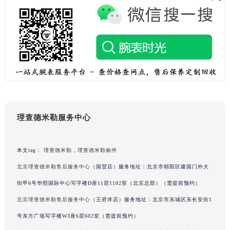
黑龙江省大庆市萨尔图区会战大街理查德米勒售后服务中心（需提前预约）
黑龙江省鹤岗市向阳区红军路理查德米勒售后服务中心（需提前预约）
黑龙江省黑河市爱辉区中央街理查德米勒售后服务中心（需提前预约）
黑龙江省鸡西市鸡冠区红军路理查德米勒售后服务中心（需提前预约）
黑龙江省佳木斯市向阳区长安路理查德米勒售后服务中心（需提前预约）
黑龙江省牡丹江市东安区太平路理查德米勒售后服务中心（需提前预约）
黑龙江省七台河市桃山区大同街理查德米勒售后服务中心（需提前预约）
黑龙江省齐齐哈尔市龙沙区龙华路理查德米勒售后服务中心（需提前预约）
理查德米勒服务中心
黑龙江省双鸭山市尖山区新兴大街理查德米勒售后服务中心（需提前预约）
黑龙江省绥化市北林区新华街与康庄路交叉口理查德米勒售后服务中心（需提前预约）
本文tag：
理查德米勒
，
理查德米勒偷停
黑龙江省伊春市伊美区通河路理查德米勒售后服务中心（需提前预约）
北京理查德米勒售后服务中心
（国贸店）服务地址：北京市朝阳区建国门外大
吉林省白城市洮北区明仁南街理查德米勒售后服务中心（需提前预约）
吉林省白山市浑江区浑江大街理查德米勒售后服务中心（需提前预约）
街甲6号华熙国际中心写字楼D座11层1102室（北京总部）（需提前预约）
吉林省吉林市船营区河南街理查德米勒售后服务中心（需提前预约）
北京理查德米勒售后服务中心
（王府井店）服务地址：北京市东城区东长安街1
吉林省辽源市龙山区人民大街理查德米勒售后服务中心（需提前预约）
号东方广场写字楼W3座6层602室（需提前预约）
吉林省梅河口市新华街道梅河大街理查德米勒售后服务中心（需提前预约）