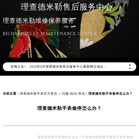
理查德米勒售后服务中心
理查德米勒维修保养服务
2026年8月理查德米勒中国区售后服务网络优化升级公告
RICHARDMILLE MAINTENANCE CENTER
2026年8月理查德米勒全国官方售后客户服务热线：400-006-0073
理查德米勒官方全国统一服务热线400-006-0073，服务覆盖中国大陆、香港、澳门、台湾全部区域（非大陆需加拨“+86”）
2026年8月理查德米勒售后服务中心最新网点地址：
▲
官网公告>
北京市朝阳区建国门外大街甲6号华熙国际中心写字楼D座11层1102室（北京总部）（需提前预约）
▼
北京市东城区东长安街1号东方广场写字楼W3座6层602室（需提前预约）
天津市和平区赤峰道136号天津国际金融中心写字楼26层2603室（需提前预约）
上海市徐汇区虹桥路3号港汇中心写字楼2座37层3705室（需提前预约）
当前位置：
理查德米勒手表官方售后
>
问题/知识/资讯
> 理查德米勒手表偷停怎么办？
上海市黄浦区南京东路299号宏伊国际广场写字楼8层806室（需提前预约）
理查德米勒手表偷停怎么办？
南京市秦淮区中山南路1号（新街口）南京中心写字楼22层C1-1室（需提前预约）
常州市新北区龙锦路1590号现代传媒中心写字楼5号楼10层1008室（需提前预约）
徐州市鼓楼区淮海东路29号苏宁广场IFC国际金融中心写字楼35层3508室（需提前预约）
扬州市邗江区国展路29号星耀天地写字楼1号楼18层1803室（需提前预约）
理查德米勒手表偷停怎么办？手表偷停的原因可能是手表本身的