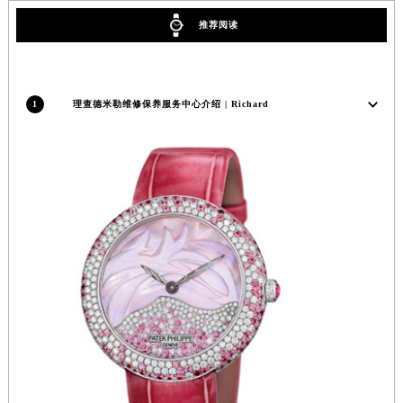
安徽省滁州市琅琊区南谯北路理查德米勒售后服务中心（需提前预约）
推荐阅读
安徽省阜阳市颍州区颍州北路理查德米勒售后服务中心（需提前预约）
安徽省淮北市相山区淮海路理查德米勒售后服务中心（需提前预约）
安徽省淮南市田家庵区国庆中路理查德米勒售后服务中心（需提前预约）
1
理查德米勒维修保养服务中心介绍 | Richard
安徽省黄山市屯溪区黄山西路理查德米勒售后服务中心（需提前预约）
安徽省六安市金安区解放中路理查德米勒售后服务中心（需提前预约）
安徽省马鞍山市雨山区湖南西路理查德米勒售后服务中心（需提前预约）
安徽省宿州市埇桥区人民中路理查德米勒售后服务中心（需提前预约）
安徽省铜陵市铜官区石城大道理查德米勒售后服务中心（需提前预约）
安徽省芜湖市镜湖区中山路步行街理查德米勒售后服务中心（需提前预约）
安徽省宣城市宣州区叠嶂西路理查德米勒售后服务中心（需提前预约）
福建省龙岩市新罗区九一南路理查德米勒售后服务中心（需提前预约）
福建省南平市建阳区人民西路理查德米勒售后服务中心（需提前预约）
福建省宁德市蕉城区天湖东路理查德米勒售后服务中心（需提前预约）
福建省莆田市城厢区霞林街道荔华东大道理查德米勒售后服务中心（需提前预约）
福建省三明市三元区东乾二路理查德米勒售后服务中心（需提前预约）