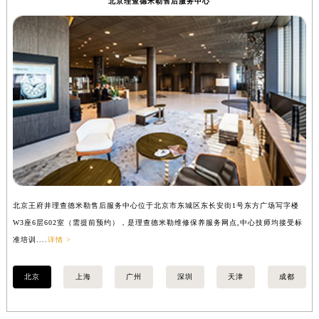
北京理查德米勒售后服务中心
山西省大同市平城区迎宾街理查德米勒售后服务中心（需提前预约）
山西省晋城市城区黄华街理查德米勒售后服务中心（需提前预约）
山西省晋中市榆次区顺城街理查德米勒售后服务中心（需提前预约）
山西省临汾市尧都区解放路理查德米勒售后服务中心（需提前预约）
山西省吕梁市离石区永宁中路与建设街交叉口理查德米勒售后服务中心（需提前预约）
山西省朔州市朔城区怡西路与鄯阳西街交汇处理查德米勒售后服务中心（需提前预约）
山西省忻州市忻府区和平东街与七一南路交叉口理查德米勒售后服务中心（需提前预约）
山西省阳泉市郊区平阳东街与新城大道交叉口理查德米勒售后服务中心（需提前预约）
山西省运城市盐湖区河东街理查德米勒售后服务中心（需提前预约）
山西省长治市潞州区英雄中路理查德米勒售后服务中心（需提前预约）
北京王府井理查德米勒售后服务中心位于北京市东城区东长安街1号东方广场写字楼
上
山西省太原市迎泽区迎泽街道解放路15号亨得利名表维修授权店3楼理查德米勒售后服务中心（需提前预约）
W3座6层602室（需提前预约），是理查德米勒维修保养服务网点,中心技师均接受标
3
天津市和平区赤峰道136号天津国际金融中心26层2603室理查德米勒售后服务中心（需提前预约）
准培训....
详情 >
训..
安徽省安庆市迎江区人民路理查德米勒售后服务中心（需提前预约）
安徽省蚌埠市蚌山区淮河路理查德米勒售后服务中心（需提前预约）
北京
上海
广州
深圳
天津
成都
安徽省亳州市谯城区魏武大道理查德米勒售后服务中心（需提前预约）
安徽省池州市贵池区长江路理查德米勒售后服务中心（需提前预约）