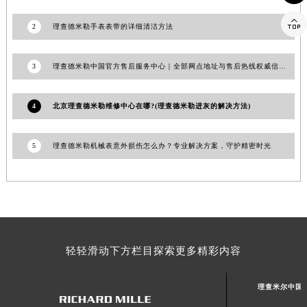
山东省枣庄市滕州市北辛路与善国路交叉口理查德米勒售后服务中心（需提前预约）

2
理查德米勒手表表带的详细清洁方法
山东省淄博市张店区金晶大道理查德米勒售后服务中心（需提前预约）
上海市黄浦区南京东路299号宏伊国际广场写字楼8层806室理查德米勒售后服务中心（需提前预约）
3
理查德米勒中国官方售后服务中心｜全部网点地址与售后热线权威信息公告（2026年6月最新）
上海市徐汇区虹桥路3号港汇中心2座37层3705室理查德米勒售后服务中心（需提前预约）
浙江省杭州市上城区钱江路1366号华润大厦A座5层503-5室理查德米勒售后服务中心（需提前预约）
4
北京理查德米勒维修中心在哪?(理查德米勒进灰的解决方法)
浙江省湖州市吴兴区劳动路理查德米勒售后服务中心（需提前预约）
浙江省嘉兴市南湖区广益路705号嘉兴世界贸易中心A座13层1304室理查德米勒售后服务中心（需提前预约）
5
理查德米勒机械表意外损伤怎么办？专业解决方案，守护精密时光
浙江省金华市金东区东市南街777号金华万达广场4号楼22楼2209室理查德米勒售后服务中心（需提前预约）
浙江省丽水市莲都区解放街理查德米勒售后服务中心（需提前预约）
浙江省宁波市江北区大闸南路500号来福士广场办公楼20层2009室理查德米勒售后服务中心（需提前预约）
浙江省衢州市柯城区上街理查德米勒售后服务中心（需提前预约）
浙江省绍兴市越城区胜利东路379号世茂天际中心写字楼8层805室理查德米勒售后服务中心（需提前预约）
浙江省舟山市定海区解放东路理查德米勒售后服务中心（需提前预约）
轻轻滑动下方栏目探索更多精彩内容
澳门特别行政区大堂区议事亭前地（新马路）理查德米勒售后服务中心（需提前预约）
澳门特别行政区风顺堂区南湾大马路理查德米勒售后服务中心（需提前预约）
理查米尔中国
澳门特别行政区花地玛堂区关闸广场理查德米勒售后服务中心（需提前预约）