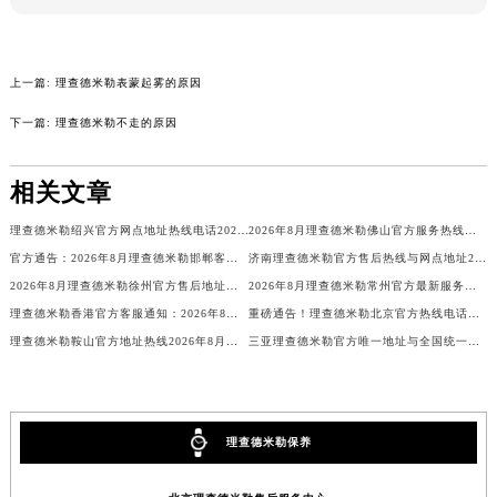
辽宁省沈阳市沈河区中街路137号亨得利名表维修授权店1楼理查德米勒售后服务中心（需提前预约）
辽宁省沈阳市沈河区中街路83号亨得利名表维修授权店1楼理查德米勒售后服务中心（需提前预约）
北京市朝阳区建国门外大街甲6号华熙国际中心D座11层1102室理查德米勒售后服务中心（北京总部）（需提前预约）
上一篇:
理查德米勒表蒙起雾的原因
预约入口
关闭
北京市东城区东长安街1号王府井东方广场W3座6层602室理查德米勒售后服务中心（需提前预约）
下一篇:
理查德米勒不走的原因
河北省保定市竞秀区朝阳北大街北国先天下理查德米勒售后服务中心（需提前预约）
立即预约
内蒙古自治区阿拉善盟市左旗土尔扈特大街理查德米勒售后服务中心（需提前预约）
相关文章
内蒙古自治区巴彦淖尔市临河区新华街理查德米勒售后服务中心（需提前预约）
提前预约免排队，到店即享服务
理查德米勒绍兴官方网点地址热线电话2026年8月—客户售后全指南
2026年8月理查德米勒佛山官方服务热线网点地址一览
预约时间有变无需取消，可随时重新预约
内蒙古自治区包头市青山区幸福路甲3号王府井百货名表维修理查德米勒售后服务中心（需提前预约）
官方通告：2026年8月理查德米勒邯郸客户服务热线与网点地址导航
济南理查德米勒官方售后热线与网点地址2026年8月最新消息更新
内蒙古自治区赤峰市红山区哈达街理查德米勒售后服务中心（需提前预约）
2026年8月理查德米勒徐州官方售后地址与客服电话最新版
2026年8月理查德米勒常州官方最新服务地址及售后电话信息
内蒙古自治区鄂尔多斯市东胜区伊金霍洛街理查德米勒售后服务中心（需提前预约）
理查德米勒香港官方客服通知：2026年8月最新网点地址与唯一热线电话
重磅通告！理查德米勒北京官方热线电话及售后地址2026年8月
内蒙古自治区呼伦贝尔市海拉尔区中央街理查德米勒售后服务中心（需提前预约）
理查德米勒鞍山官方地址热线2026年8月网点电话售后客服
三亚理查德米勒官方唯一地址与全国统一热线2026年8月最新售后客户
内蒙古自治区通辽市科尔沁区明仁大街理查德米勒售后服务中心（需提前预约）
内蒙古自治区乌海市海勃湾区人民南路理查德米勒售后服务中心（需提前预约）
内蒙古自治区乌兰察布市集宁区恩和大街理查德米勒售后服务中心（需提前预约）
理查德米勒保养
内蒙古自治区锡林郭勒盟市锡林浩特市光明街与额尔敦路交叉口理查德米勒售后服务中心（需提前预约）
内蒙古自治区兴安盟市乌兰浩特市兴安大街理查德米勒售后服务中心（需提前预约）