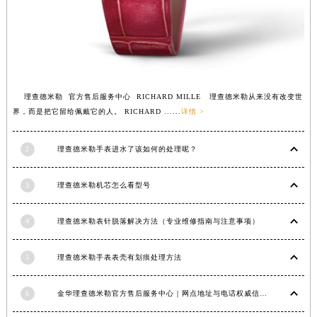
福建省漳州市龙文区步港路理查德米勒售后服务中心（需提前预约）
江苏省常州市新北区龙锦路1590号现代传媒中心5号楼10层1008室理查德米勒售后服务中心（需提前预约）
江苏省淮安市清江浦区淮海北路理查德米勒售后服务中心（需提前预约）
江苏省连云港市海州区通灌北路理查德米勒售后服务中心（需提前预约）
江苏省南京市秦淮区中山南路1号南京中心22层22-C1-C3室理查德米勒售后服务中心（需提前预约）
理查德米勒 官方售后服务中心 RICHARD MILLE 理查德米勒从来没有改变世
界，而是把它留给佩戴它的人。 RICHARD ......
详情 >
江苏省宿迁市宿城区西湖路理查德米勒售后服务中心（需提前预约）
江苏省泰州市海陵区永定东路399号置地商务中心东塔（华润万象城）17层1706室理查德米勒售后服务中心（需提前预约）
2
理查德米勒手表进水了该如何的处理呢？
江苏省徐州市鼓楼区淮海东路29号苏宁广场IFC国际金融中心35层3508室理查德米勒售后服务中心（需提前预约）
江苏省盐城市盐都区世纪大道5号盐城金融城写字楼1号楼16层1604室理查德米勒售后服务中心（需提前预约）
3
理查德米勒机芯怎么看型号
江苏省扬州市邗江区国展路29号星耀天地写字楼1号楼18层1803室理查德米勒售后服务中心（需提前预约）
江苏省镇江市京口区中山东路理查德米勒售后服务中心（需提前预约）
4
理查德米勒表针脱落解决方法（专业维修指南与注意事项）
江西省抚州市临川区赣东大道理查德米勒售后服务中心（需提前预约）
江西省赣州市章贡区文清路理查德米勒售后服务中心（需提前预约）
5
理查德米勒手表表壳有划痕处理方法
江西省吉安市吉州区井冈山大道理查德米勒售后服务中心（需提前预约）
江西省景德镇市珠山区珠山中路理查德米勒售后服务中心（需提前预约）
6
金华理查德米勒官方售后服务中心｜网点地址与电话权威信息公示（2026年6月最新）
江西省九江市浔阳区浔阳路理查德米勒售后服务中心（需提前预约）