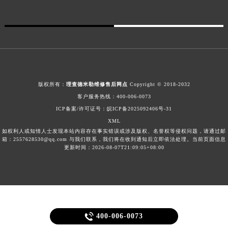
澳门特别行政区风顺堂区南湾大马路理查德米勒售后服务中心（需提前预约）
澳门特别行政区花地玛堂区关闸广场理查德米勒售后服务中心（需提前预约）
澳门特别行政区花王堂区大三巴商圈理查德米勒售后服务中心（需提前预约）
澳门特别行政区嘉模堂区官也街理查德米勒售后服务中心（需提前预约）
澳门省路氹城市金光大道理查德米勒售后服务中心（需提前预约）
澳门特别行政区望德堂区塔石广场理查德米勒售后服务中心（需提前预约）
版权所有：
理查德米勒维修售后网点
Copyright © 2018-2032
福建省福州市鼓楼区五四路128-1号恒力城写字楼15层03室理查德米勒售后服务中心（需提前预约）
客户服务热线：
400-006-0073
ICP备案/许可证号：皖ICP备2025092406号-31
福建省厦门市思明区湖滨东路95号万象城华润大厦B座11层1104室理查德米勒售后服务中心（需提前预约）
XML
广东省潮州市潮安区新风路与潮汕路交汇处理查德米勒售后服务中心（需提前预约）
如权利人或知情人士发现本站内容存在事实错误或涉及版权、名誉权等侵权问题，请通过邮
广东省广州市天河区天河路230号万菱汇国际中心A塔7层704室理查德米勒售后服务中心（需提前预约）
箱：2557628530@qq.com 与我们联系，我们将在收到通知后立即依法处理。当前页面信息
更新时间：2026-08-07T21:09:05+08:00
广东省广州市越秀区环市东路371-375号世界贸易中心大厦南塔15层1507室理查德米勒售后服务中心（需提前预约）
广东省河源市源城区越王大道理查德米勒售后服务中心（需提前预约）
广东省惠州市惠城区江北文昌一路7号华贸大厦1座30层3005室理查德米勒售后服务中心（需提前预约）
广东省江门市蓬江区广场西路理查德米勒售后服务中心（需提前预约）
广东省揭阳市榕城进贤门步行街理查德米勒售后服务中心（需提前预约）

400-006-0073
广东省茂名市电白区水东街道迎宾大道理查德米勒售后服务中心（需提前预约）