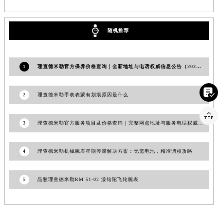
江西省景德镇市珠山区珠山中路理查德米勒售后服务中心（需提前预约）
江西省九江市浔阳区浔阳路理查德米勒售后服务中心（需提前预约）
随机推荐
江西省南昌市红谷滩新区红谷中大道998号绿地双子塔（中央广场）A1座办公楼14层1407室理查德米勒售后服务中心（需提前预约）
江西省萍乡市安源区萍安北大道与康庄路交叉口理查德米勒售后服务中心（需提前预约）
江西省上饶市信州区滨江西路理查德米勒售后服务中心（需提前预约）
1
理查德米勒官方保养价格查询｜全新地址与电话权威信息公告（2026年7月最新）
江西省新余市渝水区北湖西路理查德米勒售后服务中心（需提前预约）

江西省宜春市袁州区中山中路理查德米勒售后服务中心（需提前预约）
2
理查德米勒手表表蒙有划痕原因是什么
江西省鹰潭市月湖区胜利东路理查德米勒售后服务中心（需提前预约）

山东省德州市德城区东风中路理查德米勒售后服务中心（需提前预约）
3
理查德米勒官方服务项目及价格查询｜完整网点地址与服务电话权威信息公告（2026年7月最新）
山东省东营市东营区济南路理查德米勒售后服务中心（需提前预约）
山东省济南市历下区经十路11111号华润中心写字楼（万象城）15层1508室理查德米勒售后服务中心（需提前预约）
4
理查德米勒机械腕表星期停滞解决方案：无需电池，精准调校攻略
山东省济宁市任城区太白楼路理查德米勒售后服务中心（需提前预约）
山东省莱芜市文化南路8号银座商城名表维修一楼名表维修理查德米勒售后服务中心（需提前预约）
5
品鉴理查德米勒RM 51-02 漩钻陀飞轮腕表
山东省临沂市兰山区解放路理查德米勒售后服务中心（需提前预约）
山东省日照市东港区烟台路理查德米勒售后服务中心（需提前预约）
山东省泰安市泰山区财源街道泰山大街理查德米勒售后服务中心（需提前预约）