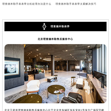
理查德米勒手表表带太松处理办法是什么
理查德米勒手表表带太紧解决技巧
辽宁省铁岭市银州区南马路理查德米勒售后服务中心（需提前预约）
辽宁省营口市站前区市府路与渤海大街交叉口理查德米勒售后服务中心（需提前预约）
辽宁省沈阳市沈河区中街路137号亨得利名表维修授权店1楼理查德米勒售后服务中心（需提前预约）
辽宁省沈阳市沈河区中街路83号亨得利名表维修授权店1楼理查德米勒售后服务中心（需提前预约）
理查德米勒保养
北京市朝阳区建国门外大街甲6号华熙国际中心D座11层1102室理查德米勒售后服务中心（北京总部）（需提前预约）
北京理查德米勒售后服务中心
北京市东城区东长安街1号王府井东方广场W3座6层602室理查德米勒售后服务中心（需提前预约）
河北省保定市竞秀区朝阳北大街北国先天下理查德米勒售后服务中心（需提前预约）
内蒙古自治区阿拉善盟市左旗土尔扈特大街理查德米勒售后服务中心（需提前预约）
内蒙古自治区巴彦淖尔市临河区新华街理查德米勒售后服务中心（需提前预约）
内蒙古自治区包头市青山区幸福路甲3号王府井百货名表维修理查德米勒售后服务中心（需提前预约）
内蒙古自治区赤峰市红山区哈达街理查德米勒售后服务中心（需提前预约）
内蒙古自治区鄂尔多斯市东胜区伊金霍洛街理查德米勒售后服务中心（需提前预约）
内蒙古自治区呼伦贝尔市海拉尔区中央街理查德米勒售后服务中心（需提前预约）
内蒙古自治区通辽市科尔沁区明仁大街理查德米勒售后服务中心（需提前预约）
内蒙古自治区乌海市海勃湾区人民南路理查德米勒售后服务中心（需提前预约）
内蒙古自治区乌兰察布市集宁区恩和大街理查德米勒售后服务中心（需提前预约）
北京王府井理查德米勒售后服务中心位于北京市东城区东长安街1号东方广场写字楼
上