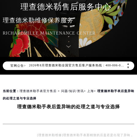
理查德米勒售后服务中心
理查德米勒维修保养服务
RICHARDMILLE MAINTENANCE CENTER
2026年8月理查德米勒中国区售后服务网络优化升级公告
2026年8月理查德米勒全国官方售后客户服务热线：400-006-0073
▲
官网公告>
理查德米勒官方全国统一服务热线400-006-0073，服务覆盖中国大陆、香港、澳门、台湾全部区域（非大陆需加拨“+86”）
▼
2026年8月理查德米勒售后服务中心最新网点地址：
北京市朝阳区建国门外大街甲6号华熙国际中心写字楼D座11层1102室（北京总部）（需提前预约）
当前位置：
理查德米勒手表官方售后
>
问题/知识/资讯
>
上海
> 理查德米勒手表后盖异响
北京市东城区东长安街1号东方广场写字楼W3座6层602室（需提前预约）
的处理之道与专业选择
天津市和平区赤峰道136号天津国际金融中心写字楼26层2603室（需提前预约）
理查德米勒手表后盖异响的处理之道与专业选择
上海市徐汇区虹桥路3号港汇中心写字楼2座37层3705室（需提前预约）
上海市黄浦区南京东路299号宏伊国际广场写字楼8层806室（需提前预约）
南京市秦淮区中山南路1号（新街口）南京中心写字楼22层C1-1室（需提前预约）
常州市新北区龙锦路1590号现代传媒中心写字楼5号楼10层1008室（需提前预约）
[理查德米勒维修]理查德米勒手表那精致的后盖若是出现了异响，