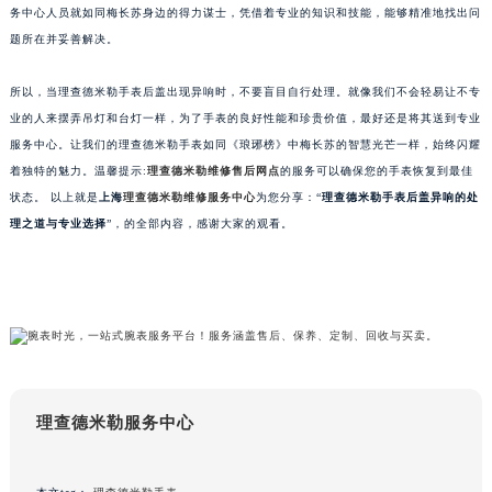
务中心人员就如同梅长苏身边的得力谋士，凭借着专业的知识和技能，能够精准地找出问
苏州市苏州工业园区星港街199号苏州中心办公楼C座22层08室（需提前预约）
题所在并妥善解决。
武汉市江汉区解放大道686号世界贸易大厦38层09室（需提前预约）
南宁市青秀区金湖路59号地王大厦12楼1224室（需提前预约）
所以，当理查德米勒手表后盖出现异响时，不要盲目自行处理。就像我们不会轻易让不专
合肥市蜀山区潜山路111号万象城华润大厦B座12楼03室（需提前预约）
业的人来摆弄吊灯和台灯一样，为了手表的良好性能和珍贵价值，最好还是将其送到专业
泉州市丰泽区宝洲路729号浦西万达中心写字楼A座7楼709室（需提前预约）
服务中心。让我们的理查德米勒手表如同《琅琊榜》中梅长苏的智慧光芒一样，始终闪耀
着独特的魅力。温馨提示:
理查德米勒维修售后网点
的服务可以确保您的手表恢复到最佳
青岛市南区山东路6号华润大厦B座22层04室（需提前预约）
状态。 以上就是
上海
理查德米勒维修服务中心
为您分享：“
理查德米勒手表后盖异响的处
烟台市芝罘区胜利路139号万达金融中心A座907室（需提前预约）
理之道与专业选择
”，的全部内容，感谢大家的观看。
长春市朝阳区西安大路727号中银大厦A座(旺进大厦)18层09室（需提前预约）
贵阳市南明区都司高架桥路33号亨特国际金融中心14楼14D（需提前预约）
昆明市盘龙区北京路928号同德昆明广场写字楼10层06室（需提前预约）
石家庄市长安区中山东路39号勒泰中心写字楼B座13层07室（需提前预约）
西安市碑林区南关正街88号华侨城长安国际中心E座6楼10室（需提前预约）
海口市龙华区金贸东路5号海口华润大厦B座17层1707室（需提前预约）
理查德米勒服务中心
唐山市路南区新华东道100号万达广场写字楼A座10层1002室（需提前预约）
台州市椒江区东海大道1800号腾达中心东1幢20楼2002室（需提前预约）
内蒙古自治区呼和浩特市玉泉区大学西街70号华润万象城写字楼（鄂尔多斯大厦）23层2326室（需提前预约）