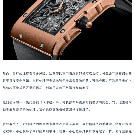
福州市鼓楼区五四路128-1号恒力城写字楼15层03室（需提前预约）
成都市锦江区人民东路6号SAC东原中心写字楼24层2406B室（需提前预约）
重庆市江北区观音桥步行街2号融恒时代广场写字楼9层902室（需提前预约）
长沙市芙蓉区定王台街道建湘路393号世茂环球金融中心写字楼（芙蓉广场）10层13室（需提前预约）
郑州市二七区铭功路10号华润大厦写字楼29层2905室（需提前预约）
太原市迎泽区解放路15号亨得利名表服务中心（品牌授权店）3层整层（需提前预约）
沈阳市沈河区中街路137号亨得利名表服务中心（品牌授权店）1层整层（需提前预约）
沈阳市沈河区中街路83号亨得利名表服务中心（品牌授权店）1层整层（需提前预约）
乌鲁木齐市天山区红山路26号时代广场（CCMALL）C座17层17-B（需提前预约）
然而，自行处理存在诸多风险。这就好比我们随意拆卸吊灯或台灯，可能会导致它们损坏
甚至引发安全问题。自行处理理查德米勒手表后盖异响问题，可能会因为不熟悉手表的内
温州市鹿城区锦绣路1067号置信广场10层1015室（需提前预约）
部结构而造成更严重的损坏，影响手表的正常运行和精准度。
哈尔滨市道里区友谊西路600号富力中心T2座写字楼29层03室（需提前预约）
大连市中山区人民路15号国际金融大厦7层G室（需提前预约）
让我们回想一下热门影视《琅琊榜》中，梅长苏布局谋划时的谨慎与周全。对于理查德米
佛山市禅城区季华五路57号万科金融中心C座12层1205室（需提前预约）
勒手表后盖异响的处理，我们也应该像梅长苏那样谨慎对待。
东莞市东城街道鸿福东路1号民盈国贸中心T1写字楼9层907室（需提前预约）
无锡市梁溪区人民中路139号恒隆广场写字楼1座11层1104室（需提前预约）
曾经有个人，听到自己的理查德米勒手表后盖有异响，就贸然自己动手处理，结果在拆卸
过程中不小心损坏了内部的精细零件，就像不小心把吊灯的灯罩弄破了一样。而专业的服
南通市崇川区工农路57号圆融广场写字楼16层1603室（需提前预约）