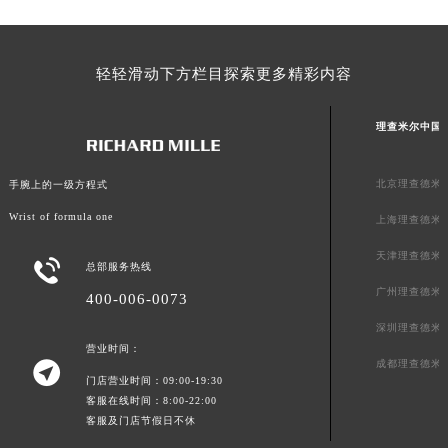
山东省威海市环翠区新威海路89号振华商厦一楼名表维修理查德米勒售后服务中心（需提前预约）
山东省潍坊市奎文区东风东街理查德米勒售后服务中心（需提前预约）
轻轻滑动下方栏目探索更多精彩内容
山东省枣庄市滕州市北辛路与善国路交叉口理查德米勒售后服务中心（需提前预约）
山东省淄博市张店区金晶大道理查德米勒售后服务中心（需提前预约）
理查米尔中国
上海市黄浦区南京东路299号宏伊国际广场写字楼8层806室理查德米勒售后服务中心（需提前预约）
上海市徐汇区虹桥路3号港汇中心2座37层3705室理查德米勒售后服务中心（需提前预约）
北京理查德米
手腕上的一级方程式
浙江省杭州市上城区钱江路1366号华润大厦A座5层503-5室理查德米勒售后服务中心（需提前预约）
浙江省湖州市吴兴区劳动路理查德米勒售后服务中心（需提前预约）
Wrist of formula one
上海理查德米
浙江省嘉兴市南湖区广益路705号嘉兴世界贸易中心A座13层1304室理查德米勒售后服务中心（需提前预约）
天津理查德米

总部服务热线
浙江省金华市金东区东市南街777号金华万达广场4号楼22楼2209室理查德米勒售后服务中心（需提前预约）
广州理查德米
400-006-0073
浙江省丽水市莲都区解放街理查德米勒售后服务中心（需提前预约）
浙江省宁波市江北区大闸南路500号来福士广场办公楼20层2009室理查德米勒售后服务中心（需提前预约）
深圳理查德米
营业时间：
浙江省衢州市柯城区上街理查德米勒售后服务中心（需提前预约）

成都理查德米
门店营业时间：09:00-19:30
浙江省绍兴市越城区胜利东路379号世茂天际中心写字楼8层805室理查德米勒售后服务中心（需提前预约）
客服在线时间：8:00-22:00
浙江省舟山市定海区解放东路理查德米勒售后服务中心（需提前预约）
客服及门店节假日不休
澳门特别行政区大堂区议事亭前地（新马路）理查德米勒售后服务中心（需提前预约）