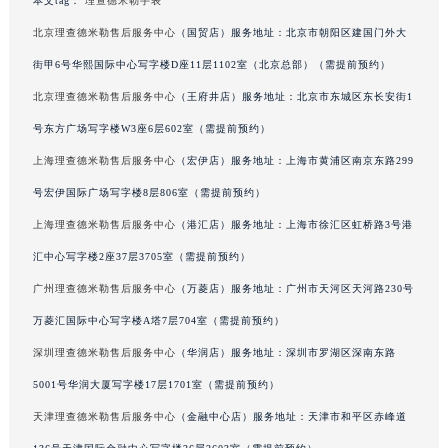
本文tag：
理查德米勒手表
甘肃省兰州市七里河区西津西路16号兰州中心写字楼21层2102室（需提前预约）
北京理查德米勒售后服务中心
（国贸店）服务地址：北京市朝阳区建国门外大
重庆市解放碑渝中区民权路28号英利国际金融中心写字楼20层01室（需提前预约）
街甲6号华熙国际中心写字楼D座11层1102室（北京总部）（需提前预约）
黑龙江省大庆市萨尔图区会战大街理查德米勒售后服务中心（需提前预约）
北京理查德米勒售后服务中心
（王府井店）服务地址：北京市东城区东长安街1
黑龙江省鹤岗市向阳区红军路理查德米勒售后服务中心（需提前预约）
号东方广场写字楼W3座6层602室（需提前预约）
黑龙江省黑河市爱辉区中央街理查德米勒售后服务中心（需提前预约）
黑龙江省鸡西市鸡冠区红军路理查德米勒售后服务中心（需提前预约）
上海理查德米勒售后服务中心
（宏伊店）服务地址：上海市黄浦区南京东路299
黑龙江省佳木斯市向阳区长安路理查德米勒售后服务中心（需提前预约）
号宏伊国际广场写字楼8层806室（需提前预约）
黑龙江省牡丹江市东安区太平路理查德米勒售后服务中心（需提前预约）
上海理查德米勒售后服务中心
（港汇店）服务地址：上海市徐汇区虹桥路3号港
黑龙江省七台河市桃山区大同街理查德米勒售后服务中心（需提前预约）
汇中心写字楼2座37层3705室（需提前预约）
黑龙江省齐齐哈尔市龙沙区龙华路理查德米勒售后服务中心（需提前预约）
广州理查德米勒售后服务中心
（万菱店）服务地址：广州市天河区天河路230号
黑龙江省双鸭山市尖山区新兴大街理查德米勒售后服务中心（需提前预约）
万菱汇国际中心写字楼A塔7层704室（需提前预约）
黑龙江省绥化市北林区新华街与康庄路交叉口理查德米勒售后服务中心（需提前预约）
深圳理查德米勒售后服务中心
（华润店）服务地址：深圳市罗湖区深南东路
黑龙江省伊春市伊美区通河路理查德米勒售后服务中心（需提前预约）
吉林省白城市洮北区明仁南街理查德米勒售后服务中心（需提前预约）
5001号华润大厦写字楼17层1701室（需提前预约）
吉林省白山市浑江区浑江大街理查德米勒售后服务中心（需提前预约）
天津理查德米勒售后服务中心
（金融中心店）服务地址：天津市和平区赤峰道
吉林省吉林市船营区河南街理查德米勒售后服务中心（需提前预约）