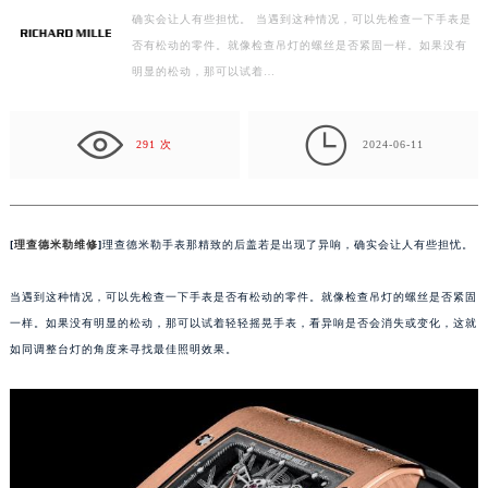
确实会让人有些担忧。 当遇到这种情况，可以先检查一下手表是
徐州市鼓楼区淮海东路29号苏宁广场IFC国际金融中心写字楼35层3508室（需提前预约）
否有松动的零件。就像检查吊灯的螺丝是否紧固一样。如果没有
扬州市邗江区国展路29号星耀天地写字楼1号楼18层1803室（需提前预约）
明显的松动，那可以试着…
盐城市盐都区世纪大道5号盐城金融城写字楼1号楼16层1604室（需提前预约）
泰州市海陵区永定东路399号置地商务中心东塔写字楼（华润万象城）17层1706室（需提前预约）

宁波市江北区大闸南路500号来福士广场办公楼20层2009室（需提前预约）
291 次
2024-06-11
杭州市上城区钱江路1366号华润大厦写字楼A座5层503-5室（需提前预约）
金华市金东区东市南街777号金华万达广场写字楼4号楼22层2209室（需提前预约）
绍兴市越城区胜利东路379号世茂天际中心写字楼8层805室（需提前预约）
[
理查德米勒维修
]
理查德米勒手表那精致的后盖若是出现了异响，确实会让人有些担忧。
嘉兴市南湖区广益路705号嘉兴世界贸易中心写字楼A座13层1304室（需提前预约）
南昌市红谷滩新区红谷中大道998号绿地双子塔（中央广场）A1座办公楼14层07室（需提前预约）
当遇到这种情况，可以先检查一下手表是否有松动的零件。就像检查吊灯的螺丝是否紧固
一样。如果没有明显的松动，那可以试着轻轻摇晃手表，看异响是否会消失或变化，这就
济南市历下区经十路11111号华润中心写字楼（万象城）15层1508室（需提前预约）
如同调整台灯的角度来寻找最佳照明效果。
广州市天河区天河路230号万菱汇国际中心写字楼A塔7层704室（需提前预约）
广州市越秀区环市东路371-375号世界贸易中心大厦南塔写字楼15层07室（需提前预约）
深圳市罗湖区深南东路5001号华润大厦写字楼17层1701室（需提前预约）
惠州市惠城区江北文昌一路7号华贸大厦写字楼1座30层05室（需提前预约）
厦门市思明区湖滨东路95号华润大厦写字楼B座11层1104室（需提前预约）