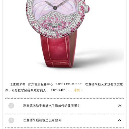
安徽省亳州市谯城区魏武大道理查德米勒售后服务中心（需提前预约）
安徽省池州市贵池区长江路理查德米勒售后服务中心（需提前预约）
安徽省滁州市琅琊区南谯北路理查德米勒售后服务中心（需提前预约）
安徽省阜阳市颍州区颍州北路理查德米勒售后服务中心（需提前预约）
安徽省淮北市相山区淮海路理查德米勒售后服务中心（需提前预约）
安徽省淮南市田家庵区国庆中路理查德米勒售后服务中心（需提前预约）
安徽省黄山市屯溪区黄山西路理查德米勒售后服务中心（需提前预约）
安徽省六安市金安区解放中路理查德米勒售后服务中心（需提前预约）
安徽省马鞍山市雨山区湖南西路理查德米勒售后服务中心（需提前预约）
安徽省宿州市埇桥区人民中路理查德米勒售后服务中心（需提前预约）
理查德米勒 官方售后服务中心 RICHARD MILLE 理查德米勒从来没有改变世
安徽省铜陵市铜官区石城大道理查德米勒售后服务中心（需提前预约）
界，而是把它留给佩戴它的人。 RICHARD ......
详情 >
安徽省芜湖市镜湖区中山路步行街理查德米勒售后服务中心（需提前预约）
安徽省宣城市宣州区叠嶂西路理查德米勒售后服务中心（需提前预约）
2
理查德米勒手表进水了该如何的处理呢？
福建省龙岩市新罗区九一南路理查德米勒售后服务中心（需提前预约）
福建省南平市建阳区人民西路理查德米勒售后服务中心（需提前预约）
3
理查德米勒机芯怎么看型号
福建省宁德市蕉城区天湖东路理查德米勒售后服务中心（需提前预约）