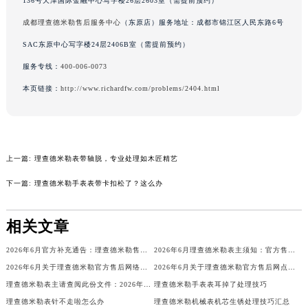
136号天津国际金融中心写字楼26层2603室（需提前预约）
吉林省辽源市龙山区人民大街理查德米勒售后服务中心（需提前预约）
成都理查德米勒售后服务中心
（东原店）服务地址：成都市锦江区人民东路6号
吉林省梅河口市新华街道梅河大街理查德米勒售后服务中心（需提前预约）
SAC东原中心写字楼24层2406B室（需提前预约）
吉林省四平市铁东区紫气大路与南九经街交汇处理查德米勒售后服务中心（需提前预约）
服务专线：
400-006-0073
吉林省松原市宁江区五环大街理查德米勒售后服务中心（需提前预约）
本页链接：
http://www.richardfw.com/problems/2404.html
吉林省通化市东昌区环通乡江南大街理查德米勒售后服务中心（需提前预约）
吉林省延边市延吉市解放路理查德米勒售后服务中心（需提前预约）
辽宁省鞍山市铁东区站前街理查德米勒售后服务中心（需提前预约）
辽宁省本溪市平山区胜利路理查德米勒售后服务中心（需提前预约）
上一篇:
理查德米勒表带轴脱，专业处理如木匠精艺
辽宁省朝阳市双塔区新华路理查德米勒售后服务中心（需提前预约）
下一篇:
理查德米勒手表表带卡扣松了？这么办
辽宁省丹东市振兴区七经街理查德米勒售后服务中心（需提前预约）
辽宁省抚顺市新抚区东一路理查德米勒售后服务中心（需提前预约）
相关文章
辽宁省阜新市海州区解放大街理查德米勒售后服务中心（需提前预约）
辽宁省葫芦岛市连山区中央路理查德米勒售后服务中心（需提前预约）
2026年6月官方补充通告：理查德米勒售后网点迁址及新增
2026年6月理查德米勒表主须知：官方售后网点迁移与新设
辽宁省锦州市古塔区中央大街理查德米勒售后服务中心（需提前预约）
2026年6月关于理查德米勒官方售后网络搬迁及新增的补充说明
2026年6月关于理查德米勒官方售后网点搬迁及新增的正式文件
辽宁省辽阳市白塔区新运大街理查德米勒售后服务中心（需提前预约）
理查德米勒表主请查阅此份文件：2026年5月官方保养维修中心网点调整通知
理查德米勒手表表耳掉了处理技巧
理查德米勒表针不走啦怎么办
理查德米勒机械表机芯生锈处理技巧汇总
辽宁省盘锦市兴隆台区石油大街理查德米勒售后服务中心（需提前预约）