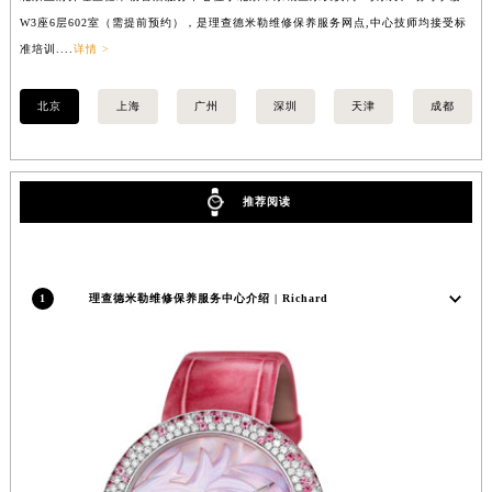
内蒙古自治区锡林郭勒盟市锡林浩特市光明街与额尔敦路交叉口理查德米勒售后服务中心（需提前预约）
W3座6层602室（需提前预约），是理查德米勒维修保养服务网点,中心技师均接受标
3
准培训....
详情 >
训..
内蒙古自治区兴安盟市乌兰浩特市兴安大街理查德米勒售后服务中心（需提前预约）
山西省大同市平城区迎宾街理查德米勒售后服务中心（需提前预约）
北京
上海
广州
深圳
天津
成都
山西省晋城市城区黄华街理查德米勒售后服务中心（需提前预约）
山西省晋中市榆次区顺城街理查德米勒售后服务中心（需提前预约）
山西省临汾市尧都区解放路理查德米勒售后服务中心（需提前预约）
推荐阅读
山西省吕梁市离石区永宁中路与建设街交叉口理查德米勒售后服务中心（需提前预约）
山西省朔州市朔城区怡西路与鄯阳西街交汇处理查德米勒售后服务中心（需提前预约）
山西省忻州市忻府区和平东街与七一南路交叉口理查德米勒售后服务中心（需提前预约）
山西省阳泉市郊区平阳东街与新城大道交叉口理查德米勒售后服务中心（需提前预约）
1
理查德米勒维修保养服务中心介绍 | Richard
山西省运城市盐湖区河东街理查德米勒售后服务中心（需提前预约）
山西省长治市潞州区英雄中路理查德米勒售后服务中心（需提前预约）
山西省太原市迎泽区迎泽街道解放路15号亨得利名表维修授权店3楼理查德米勒售后服务中心（需提前预约）
天津市和平区赤峰道136号天津国际金融中心26层2603室理查德米勒售后服务中心（需提前预约）
安徽省安庆市迎江区人民路理查德米勒售后服务中心（需提前预约）
安徽省蚌埠市蚌山区淮河路理查德米勒售后服务中心（需提前预约）