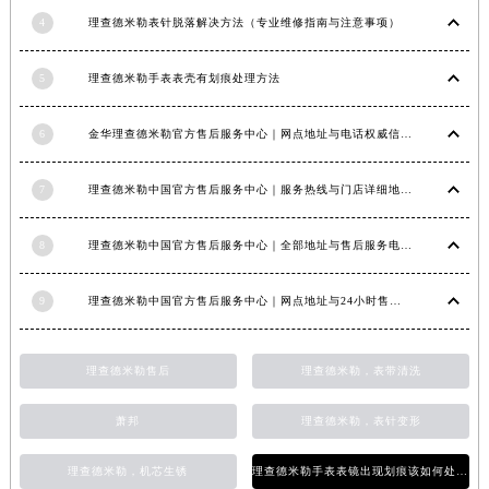
福建省莆田市城厢区霞林街道荔华东大道理查德米勒售后服务中心（需提前预约）
4
理查德米勒表针脱落解决方法（专业维修指南与注意事项）
福建省三明市三元区东乾二路理查德米勒售后服务中心（需提前预约）
5
理查德米勒手表表壳有划痕处理方法
福建省漳州市龙文区步港路理查德米勒售后服务中心（需提前预约）
江苏省常州市新北区龙锦路1590号现代传媒中心5号楼10层1008室理查德米勒售后服务中心（需提前预约）
6
金华理查德米勒官方售后服务中心｜网点地址与电话权威信息公示（2026年6月最新）
江苏省淮安市清江浦区淮海北路理查德米勒售后服务中心（需提前预约）
江苏省连云港市海州区通灌北路理查德米勒售后服务中心（需提前预约）
7
理查德米勒中国官方售后服务中心｜服务热线与门店详细地址权威信息公告（2026年6月最新）
江苏省南京市秦淮区中山南路1号南京中心22层22-C1-C3室理查德米勒售后服务中心（需提前预约）
江苏省宿迁市宿城区西湖路理查德米勒售后服务中心（需提前预约）
8
理查德米勒中国官方售后服务中心｜全部地址与售后服务电话权威信息公告（2026年7月最新）
江苏省泰州市海陵区永定东路399号置地商务中心东塔（华润万象城）17层1706室理查德米勒售后服务中心（需提前预约）
江苏省徐州市鼓楼区淮海东路29号苏宁广场IFC国际金融中心35层3508室理查德米勒售后服务中心（需提前预约）
9
理查德米勒中国官方售后服务中心｜网点地址与24小时售后热线权威信息通知（2026年7月最新）
江苏省盐城市盐都区世纪大道5号盐城金融城写字楼1号楼16层1604室理查德米勒售后服务中心（需提前预约）
江苏省扬州市邗江区国展路29号星耀天地写字楼1号楼18层1803室理查德米勒售后服务中心（需提前预约）
理查德米勒售后
理查德米勒，表带清洗
江苏省镇江市京口区中山东路理查德米勒售后服务中心（需提前预约）
江西省抚州市临川区赣东大道理查德米勒售后服务中心（需提前预约）
萧邦
理查德米勒，表针变形
江西省赣州市章贡区文清路理查德米勒售后服务中心（需提前预约）
理查德米勒，机芯生锈
理查德米勒手表表镜出现划痕该如何处理？
江西省吉安市吉州区井冈山大道理查德米勒售后服务中心（需提前预约）