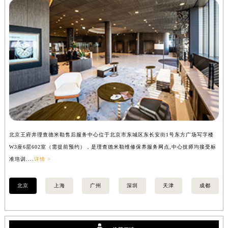
青海省海北藏族自治州海晏县将军路理查德米勒售后服务中心（需提前预约）
青海省海东市乐都区滨河路理查德米勒售后服务中心（需提前预约）
青海省海南藏族自治州共和县青海湖大街理查德米勒售后服务中心（需提前预约）
青海省海西蒙古族藏族自治州德令哈市柴达木路理查德米勒售后服务中心（需提前预约）
青海省黄南藏族自治州同仁市德合隆路理查德米勒售后服务中心（需提前预约）
青海省西宁市城西区海湖新区西关大道理查德米勒售后服务中心（需提前预约）
青海省玉树藏族自治州结古镇胜利路理查德米勒售后服务中心（需提前预约）
陕西省安康市汉滨区金州路理查德米勒售后服务中心（需提前预约）
陕西省宝鸡市渭滨区经二路理查德米勒售后服务中心（需提前预约）
北京王府井理查德米勒售后服务中心位于北京市东城区东长安街1号东方广场写字楼
上
陕西省汉中市汉台区北大街理查德米勒售后服务中心（需提前预约）
W3座6层602室（需提前预约），是理查德米勒维修保养服务网点,中心技师均接受标
3
陕西省商洛市商州区州城街理查德米勒售后服务中心（需提前预约）
准培训....
详情 >
训..
陕西省铜川市王益区红旗街理查德米勒售后服务中心（需提前预约）
陕西省渭南市临渭区东风大街理查德米勒售后服务中心（需提前预约）
北京
上海
广州
深圳
天津
成都
陕西省咸阳市秦都区沣西新城统一西路与白马河路交汇处理查德米勒售后服务中心（需提前预约）
陕西省延安市宝塔区中心街理查德米勒售后服务中心（需提前预约）
陕西省榆林市榆阳区长兴路理查德米勒售后服务中心（需提前预约）