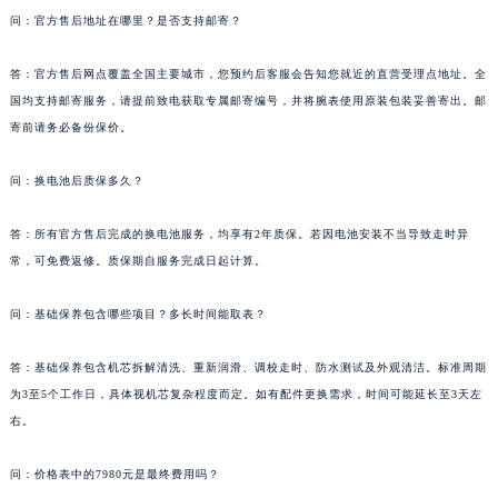
问：官方售后地址在哪里？是否支持邮寄？
广西壮族自治区贺州市八步区城东街道灵峰南路理查德米勒售后服务中心（需提前预约）
广西壮族自治区来宾市兴宾区桂中大道理查德米勒售后服务中心（需提前预约）
答：官方售后网点覆盖全国主要城市，您预约后客服会告知您就近的直营受理点地址。全
广西壮族自治区柳州市城中区中山中路理查德米勒售后服务中心（需提前预约）
国均支持邮寄服务，请提前致电获取专属邮寄编号，并将腕表使用原装包装妥善寄出。邮
广西壮族自治区钦州市钦南区金海湾东大街理查德米勒售后服务中心（需提前预约）
寄前请务必备份保价。
广西壮族自治区梧州市万秀区龙湖镇高旺路理查德米勒售后服务中心（需提前预约）
广西壮族自治区玉林市玉州区金玉路理查德米勒售后服务中心（需提前预约）
问：换电池后质保多久？
海南省儋州市儋州市那大镇兰洋北路理查德米勒售后服务中心（需提前预约）
答：所有官方售后完成的换电池服务，均享有2年质保。若因电池安装不当导致走时异
海南省东方市八所镇解放西路理查德米勒售后服务中心（需提前预约）
常，可免费返修。质保期自服务完成日起计算。
海南省琼海市嘉积镇东风路理查德米勒售后服务中心（需提前预约）
海南省三沙市西沙区西沙群岛永兴岛北京路理查德米勒售后服务中心（需提前预约）
问：基础保养包含哪些项目？多长时间能取表？
海南省三亚市吉阳区迎宾路理查德米勒售后服务中心（需提前预约）
海南省万宁市万城镇解放路理查德米勒售后服务中心（需提前预约）
答：基础保养包含机芯拆解清洗、重新润滑、调校走时、防水测试及外观清洁。标准周期
为3至5个工作日，具体视机芯复杂程度而定。如有配件更换需求，时间可能延长至3天左
海南省文昌市文城镇教育东路理查德米勒售后服务中心（需提前预约）
右。
海南省五指山市通什镇三月三大道理查德米勒售后服务中心（需提前预约）
香港特别行政区尖沙咀区油尖旺区广东道理查德米勒售后服务中心（需提前预约）
问：价格表中的7980元是最终费用吗？
香港特别行政区金钟区中西区金钟道理查德米勒售后服务中心（需提前预约）