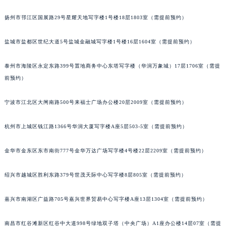
重庆市解放碑渝中区民权路28号英利国际金融中心写字楼20层01室（需提前预约）
扬州市邗江区国展路29号星耀天地写字楼1号楼18层1803室（需提前预约）
黑龙江省大庆市萨尔图区会战大街理查德米勒售后服务中心（需提前预约）
黑龙江省鹤岗市向阳区红军路理查德米勒售后服务中心（需提前预约）
盐城市盐都区世纪大道5号盐城金融城写字楼1号楼16层1604室（需提前预约）
黑龙江省黑河市爱辉区中央街理查德米勒售后服务中心（需提前预约）
泰州市海陵区永定东路399号置地商务中心东塔写字楼（华润万象城）17层1706室（需提
黑龙江省鸡西市鸡冠区红军路理查德米勒售后服务中心（需提前预约）
前预约）
黑龙江省佳木斯市向阳区长安路理查德米勒售后服务中心（需提前预约）
黑龙江省牡丹江市东安区太平路理查德米勒售后服务中心（需提前预约）
宁波市江北区大闸南路500号来福士广场办公楼20层2009室（需提前预约）
黑龙江省七台河市桃山区大同街理查德米勒售后服务中心（需提前预约）
黑龙江省齐齐哈尔市龙沙区龙华路理查德米勒售后服务中心（需提前预约）
杭州市上城区钱江路1366号华润大厦写字楼A座5层503-5室（需提前预约）
黑龙江省双鸭山市尖山区新兴大街理查德米勒售后服务中心（需提前预约）
金华市金东区东市南街777号金华万达广场写字楼4号楼22层2209室（需提前预约）
黑龙江省绥化市北林区新华街与康庄路交叉口理查德米勒售后服务中心（需提前预约）
黑龙江省伊春市伊美区通河路理查德米勒售后服务中心（需提前预约）
绍兴市越城区胜利东路379号世茂天际中心写字楼8层805室（需提前预约）
吉林省白城市洮北区明仁南街理查德米勒售后服务中心（需提前预约）
吉林省白山市浑江区浑江大街理查德米勒售后服务中心（需提前预约）
嘉兴市南湖区广益路705号嘉兴世界贸易中心写字楼A座13层1304室（需提前预约）
吉林省吉林市船营区河南街理查德米勒售后服务中心（需提前预约）
吉林省辽源市龙山区人民大街理查德米勒售后服务中心（需提前预约）
南昌市红谷滩新区红谷中大道998号绿地双子塔（中央广场）A1座办公楼14层07室（需提