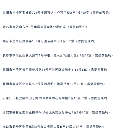
安徽省池州市贵池区长江路理查德米勒售后服务中心（需提前预约）
泉州市丰泽区宝洲路729号浦西万达中心写字楼A座7楼709室（需提前预约）
安徽省滁州市琅琊区南谯北路理查德米勒售后服务中心（需提前预约）
安徽省阜阳市颍州区颍州北路理查德米勒售后服务中心（需提前预约）
青岛市南区山东路6号华润大厦B座22层04室（需提前预约）
安徽省淮北市相山区淮海路理查德米勒售后服务中心（需提前预约）
安徽省淮南市田家庵区国庆中路理查德米勒售后服务中心（需提前预约）
烟台市芝罘区胜利路139号万达金融中心A座907室（需提前预约）
安徽省黄山市屯溪区黄山西路理查德米勒售后服务中心（需提前预约）
长春市朝阳区西安大路727号中银大厦A座(旺进大厦)18层09室（需提前预约）
安徽省六安市金安区解放中路理查德米勒售后服务中心（需提前预约）
安徽省马鞍山市雨山区湖南西路理查德米勒售后服务中心（需提前预约）
贵阳市南明区都司高架桥路33号亨特国际金融中心14楼14D（需提前预约）
安徽省宿州市埇桥区人民中路理查德米勒售后服务中心（需提前预约）
安徽省铜陵市铜官区石城大道理查德米勒售后服务中心（需提前预约）
昆明市盘龙区北京路928号同德昆明广场写字楼10层06室（需提前预约）
安徽省芜湖市镜湖区中山路步行街理查德米勒售后服务中心（需提前预约）
安徽省宣城市宣州区叠嶂西路理查德米勒售后服务中心（需提前预约）
石家庄市长安区中山东路39号勒泰中心写字楼B座13层07室（需提前预约）
福建省龙岩市新罗区九一南路理查德米勒售后服务中心（需提前预约）
西安市碑林区南关正街88号华侨城长安国际中心E座6楼10室（需提前预约）
福建省南平市建阳区人民西路理查德米勒售后服务中心（需提前预约）
福建省宁德市蕉城区天湖东路理查德米勒售后服务中心（需提前预约）
海口市龙华区金贸东路5号海口华润大厦B座17层1707室（需提前预约）
福建省莆田市城厢区霞林街道荔华东大道理查德米勒售后服务中心（需提前预约）