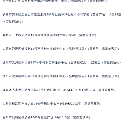
重庆市江北区观音桥步行街2号融恒时代广场写字楼9层902室（需提前预约）
辽宁省营口市站前区市府路与渤海大街交叉口理查德米勒售后服务中心（需提前预约）
辽宁省沈阳市沈河区中街路137号亨得利名表维修授权店1楼理查德米勒售后服务中心（需提前预约）
长沙市芙蓉区定王台街道建湘路393号世茂环球金融中心写字楼（芙蓉广场）10层13室
（需提前预约）
辽宁省沈阳市沈河区中街路83号亨得利名表维修授权店1楼理查德米勒售后服务中心（需提前预约）
北京市朝阳区建国门外大街甲6号华熙国际中心D座11层1102室理查德米勒售后服务中心（北京总部）（需提前预约）
郑州市二七区铭功路10号华润大厦写字楼29层2905室（需提前预约）
北京市东城区东长安街1号王府井东方广场W3座6层602室理查德米勒售后服务中心（需提前预约）
河北省保定市竞秀区朝阳北大街北国先天下理查德米勒售后服务中心（需提前预约）
太原市迎泽区解放路15号亨得利名表服务中心（品牌授权店）3层整层（需提前预约）
内蒙古自治区阿拉善盟市左旗土尔扈特大街理查德米勒售后服务中心（需提前预约）
内蒙古自治区巴彦淖尔市临河区新华街理查德米勒售后服务中心（需提前预约）
沈阳市沈河区中街路137号亨得利名表服务中心（品牌授权店）1层整层（需提前预约）
内蒙古自治区包头市青山区幸福路甲3号王府井百货名表维修理查德米勒售后服务中心（需提前预约）
沈阳市沈河区中街路83号亨得利名表服务中心（品牌授权店）1层整层（需提前预约）
内蒙古自治区赤峰市红山区哈达街理查德米勒售后服务中心（需提前预约）
内蒙古自治区鄂尔多斯市东胜区伊金霍洛街理查德米勒售后服务中心（需提前预约）
乌鲁木齐市天山区红山路26号时代广场（CCMALL）C座17层17-B（需提前预约）
内蒙古自治区呼伦贝尔市海拉尔区中央街理查德米勒售后服务中心（需提前预约）
内蒙古自治区通辽市科尔沁区明仁大街理查德米勒售后服务中心（需提前预约）
台州市椒江区东海大道1800号腾达中心东1幢20楼2002室（需提前预约）
内蒙古自治区乌海市海勃湾区人民南路理查德米勒售后服务中心（需提前预约）
温州市鹿城区锦绣路1067号置信广场10层1015室（需提前预约）
内蒙古自治区乌兰察布市集宁区恩和大街理查德米勒售后服务中心（需提前预约）
内蒙古自治区锡林郭勒盟市锡林浩特市光明街与额尔敦路交叉口理查德米勒售后服务中心（需提前预约）