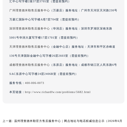
汇中心写字楼2座37层3705室（需提前预约）
湖南省郴州市北湖区国庆北路理查德米勒售后服务中心（需提前预约）
广州理查德米勒售后服务中心
（万菱店）服务地址：广州市天河区天河路230号
湖南省衡阳市雁峰区解放路理查德米勒售后服务中心（需提前预约）
万菱汇国际中心写字楼A塔7层704室（需提前预约）
湖南省怀化市鹤城区迎丰中路理查德米勒售后服务中心（需提前预约）
深圳理查德米勒售后服务中心
（华润店）服务地址：深圳市罗湖区深南东路
湖南省娄底市娄星区长青街理查德米勒售后服务中心（需提前预约）
湖南省邵阳市双清区东风路理查德米勒售后服务中心（需提前预约）
5001号华润大厦写字楼17层1701室（需提前预约）
湖南省湘潭市雨湖区莲城大道理查德米勒售后服务中心（需提前预约）
天津理查德米勒售后服务中心
（金融中心店）服务地址：天津市和平区赤峰道
湖南省益阳市赫山区桃花仑路理查德米勒售后服务中心（需提前预约）
136号天津国际金融中心写字楼26层2603室（需提前预约）
湖南省永州市冷水滩区永州大道与中兴路交叉口理查德米勒售后服务中心（需提前预约）
成都理查德米勒售后服务中心
（东原店）服务地址：成都市锦江区人民东路6号
湖南省岳阳市岳阳楼区东茅岭路理查德米勒售后服务中心（需提前预约）
SAC东原中心写字楼24层2406B室（需提前预约）
湖南省张家界市永定区解放路理查德米勒售后服务中心（需提前预约）
服务专线：
400-006-0073
湖南省长沙市芙蓉区建湘路393号世茂环球金融中心写字楼10层1013室理查德米勒售后服务中心（需提前预约）
本页链接：
http://www.richardfw.com/problems/5682.html
湖南省株洲市芦淞区建设南路理查德米勒售后服务中心（需提前预约）
甘肃省白银市白银区北京路理查德米勒售后服务中心（需提前预约）
甘肃省定西市安定区解放路理查德米勒售后服务中心（需提前预约）
甘肃省敦煌市沙州镇阳关中路理查德米勒售后服务中心（需提前预约）
上一篇:
温州理查德米勒官方售后服务中心｜网点地址与电话权威信息公示（2026年6月
甘肃省合作市人民街理查德米勒售后服务中心（需提前预约）