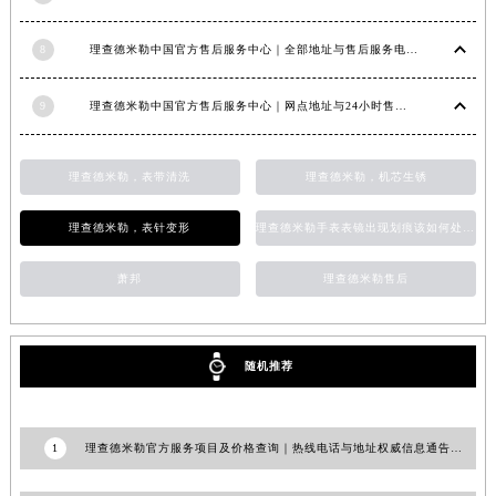
贵州省安顺市西秀区中华南路理查德米勒售后服务中心（需提前预约）
8
理查德米勒中国官方售后服务中心｜全部地址与售后服务电话权威信息公告（2026年7月最新）
贵州省毕节市七星关区松山路理查德米勒售后服务中心（需提前预约）
贵州省六盘水市钟山区钟山大道理查德米勒售后服务中心（需提前预约）
9
理查德米勒中国官方售后服务中心｜网点地址与24小时售后热线权威信息通知（2026年7月最新）
贵州省黔东南苗族侗族自治州凯里市北京西路理查德米勒售后服务中心（需提前预约）
贵州省黔西南布依族苗族自治州兴义市大道与桔香路交汇处理查德米勒售后服务中心（需提前预约）
贵州省铜仁市碧江区民主路理查德米勒售后服务中心（需提前预约）
理查德米勒，表带清洗
理查德米勒，机芯生锈
贵州省遵义市红花岗区共青大道与嵩山路交叉口理查德米勒售后服务中心（需提前预约）
理查德米勒，表针变形
理查德米勒手表表镜出现划痕该如何处理？
四川省阿坝州市马尔康市团结街理查德米勒售后服务中心（需提前预约）
四川省巴中市巴州区江北大道理查德米勒售后服务中心（需提前预约）
萧邦
理查德米勒售后
四川省成都市锦江区人民东路6号SAC东原中心24层2406B室理查德米勒售后服务中心（需提前预约）
四川省达州市通川区中心广场、老车坝理查德米勒售后服务中心（需提前预约）
四川省德阳市旌阳区长江西路、南街理查德米勒售后服务中心（需提前预约）
随机推荐
四川省甘孜州市康定市情歌广场、箭炉街理查德米勒售后服务中心（需提前预约）
四川省广安市广安区建安南路理查德米勒售后服务中心（需提前预约）
1
理查德米勒官方服务项目及价格查询｜热线电话与地址权威信息通告（2026年7月最新）
四川省广元市利州区老城南北街、东大街理查德米勒售后服务中心（需提前预约）
四川省乐山市市中区嘉定中路理查德米勒售后服务中心（需提前预约）