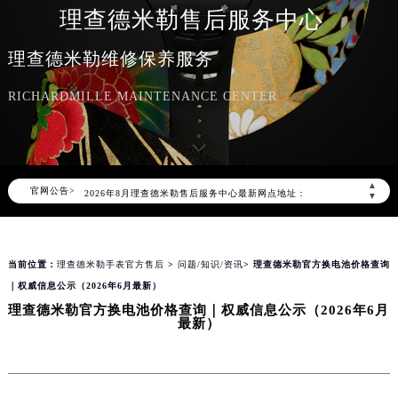
理查德米勒售后服务中心
理查德米勒维修保养服务
RICHARDMILLE MAINTENANCE CENTER
2026年8月理查德米勒中国区售后服务网络优化升级公告
2026年8月理查德米勒全国官方售后客户服务热线：400-006-0073
理查德米勒官方全国统一服务热线400-006-0073，服务覆盖中国大陆、香港、澳门、台湾全部区域（非大陆需加拨“+86”）
▲
官网公告>
2026年8月理查德米勒售后服务中心最新网点地址：
▼
北京市朝阳区建国门外大街甲6号华熙国际中心写字楼D座11层1102室（北京总部）（需提前预约）
北京市东城区东长安街1号东方广场写字楼W3座6层602室（需提前预约）
当前位置：
理查德米勒手表官方售后
>
问题/知识/资讯
> 理查德米勒官方换电池价格查询
天津市和平区赤峰道136号天津国际金融中心写字楼26层2603室（需提前预约）
｜权威信息公示（2026年6月最新）
上海市徐汇区虹桥路3号港汇中心写字楼2座37层3705室（需提前预约）
理查德米勒官方换电池价格查询｜权威信息公示（2026年6月
上海市黄浦区南京东路299号宏伊国际广场写字楼8层806室（需提前预约）
最新）
南京市秦淮区中山南路1号（新街口）南京中心写字楼22层C1-1室（需提前预约）
常州市新北区龙锦路1590号现代传媒中心写字楼5号楼10层1008室（需提前预约）
徐州市鼓楼区淮海东路29号苏宁广场IFC国际金融中心写字楼35层3508室（需提前预约）