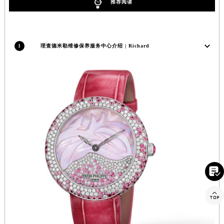
推荐阅读
新疆维吾尔自治区阿克苏市东大街理查德米勒售后服务中心（需提前预约）
新疆维吾尔自治区阿拉尔市胜利大道理查德米勒售后服务中心（需提前预约）
新疆维吾尔自治区阿拉山口市友好路理查德米勒售后服务中心（需提前预约）
1
理查德米勒维修保养服务中心介绍 | Richard
新疆维吾尔自治区阿勒泰市解放路理查德米勒售后服务中心（需提前预约）
新疆维吾尔自治区阿图什市光明路理查德米勒售后服务中心（需提前预约）
新疆维吾尔自治区白杨市军垦路理查德米勒售后服务中心（需提前预约）
新疆维吾尔自治区北屯市团结路理查德米勒售后服务中心（需提前预约）
新疆维吾尔自治区博乐市博乐市北京路理查德米勒售后服务中心（需提前预约）
新疆维吾尔自治区昌吉市延安北路理查德米勒售后服务中心（需提前预约）
新疆维吾尔自治区阜康市博峰路理查德米勒售后服务中心（需提前预约）
新疆维吾尔自治区哈密市伊州区建国北路理查德米勒售后服务中心（需提前预约）
新疆维吾尔自治区和田市和田市北京西路理查德米勒售后服务中心（需提前预约）

新疆维吾尔自治区胡杨河市胡杨河市胡杨路理查德米勒售后服务中心（需提前预约）
新疆维吾尔自治区霍尔果斯市亚欧北路理查德米勒售后服务中心（需提前预约）

新疆维吾尔自治区喀什市解放北路理查德米勒售后服务中心（需提前预约）
新疆维吾尔自治区可克达拉市幸福路理查德米勒售后服务中心（需提前预约）