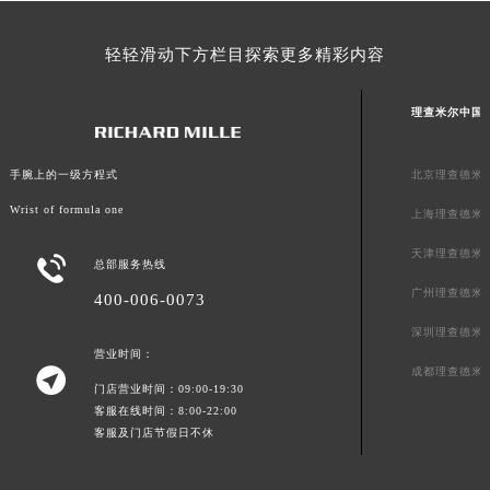
甘肃省合作市人民街理查德米勒售后服务中心（需提前预约）
甘肃省嘉峪关市雄关区新华中路理查德米勒售后服务中心（需提前预约）
轻轻滑动下方栏目探索更多精彩内容
甘肃省金昌市金川区北京路理查德米勒售后服务中心（需提前预约）
理查米尔中国
甘肃省酒泉市肃州区西大街理查德米勒售后服务中心（需提前预约）
甘肃省临夏市城南街道团结路理查德米勒售后服务中心（需提前预约）
甘肃省陇南市武都区人民路理查德米勒售后服务中心（需提前预约）
北京理查德米
手腕上的一级方程式
甘肃省平凉市崆峒区西大街理查德米勒售后服务中心（需提前预约）
Wrist of formula one
上海理查德米
甘肃省庆阳市西峰区南大街理查德米勒售后服务中心（需提前预约）
天津理查德米

总部服务热线
甘肃省天水市秦州区民主路理查德米勒售后服务中心（需提前预约）
广州理查德米
甘肃省武威市凉州区迎宾路理查德米勒售后服务中心（需提前预约）
400-006-0073
甘肃省张掖市甘州区民乐北路理查德米勒售后服务中心（需提前预约）
深圳理查德米
营业时间：
宁夏回族自治区固原市原州区文化街理查德米勒售后服务中心（需提前预约）

成都理查德米
宁夏回族自治区石嘴山市大武口区贺兰山路理查德米勒售后服务中心（需提前预约）
门店营业时间：09:00-19:30
客服在线时间：8:00-22:00
宁夏回族自治区吴忠市利通区开元大道理查德米勒售后服务中心（需提前预约）
客服及门店节假日不休
宁夏回族自治区银川市兴庆区新华东路97号新百中心C馆一层C1-18号商铺理查德米勒售后服务中心（需提前预约）
宁夏回族自治区中卫市沙坡头区鼓楼东街理查德米勒售后服务中心（需提前预约）