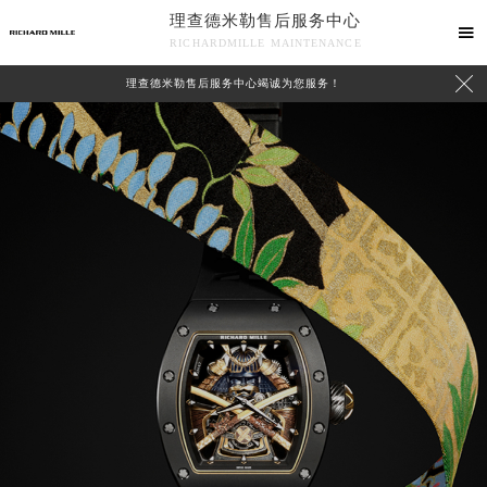
理查德米勒售后服务中心

RICHARDMILLE MAINTENANCE

理查德米勒售后服务中心竭诚为您服务！
中心介绍
联系我们