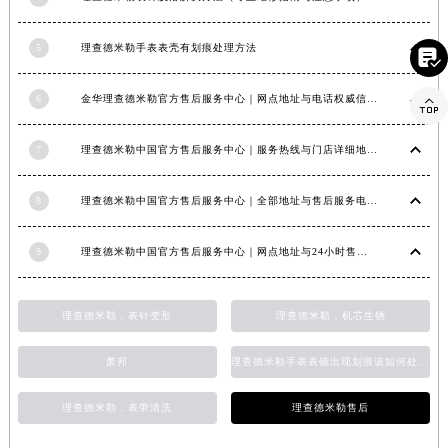
河南省信阳市浉河区东方红大道理查德米勒售后服务中心（需提前预约）
河南省许昌市魏都区建安大道与八龙路交叉口理查德米勒售后服务中心（需提前预约）
5
理查德米勒手表表壳有划痕处理方法

河南省郑州市二七区民主路10号华润大厦29层2905室理查德米勒售后服务中心（需提前预约）
6
金华理查德米勒官方售后服务中心｜网点地址与电话权威信息公示（2026年6月最新）

河南省周口市川汇区七一路理查德米勒售后服务中心（需提前预约）
河南省驻马店市驿城区乐山大道与置地大道交叉口理查德米勒售后服务中心（需提前预约）
7
理查德米勒中国官方售后服务中心｜服务热线与门店详细地址权威信息公告（2026年6月最新）
湖北省鄂州市鄂城区文星大道理查德米勒售后服务中心（需提前预约）
湖北省黄冈市黄州区赤壁大道理查德米勒售后服务中心（需提前预约）
8
理查德米勒中国官方售后服务中心｜全部地址与售后服务电话权威信息公告（2026年7月最新）
湖北省黄石市黄石港区武汉路理查德米勒售后服务中心（需提前预约）
湖北省荆门市东宝中天街步行街理查德米勒售后服务中心（需提前预约）
9
理查德米勒中国官方售后服务中心｜网点地址与24小时售后热线权威信息通知（2026年7月最新）
湖北省荆州市荆州区荆中路理查德米勒售后服务中心（需提前预约）
湖北省十堰市茅箭区人民北路理查德米勒售后服务中心（需提前预约）
理查德米勒，表针变形
理查德米勒，机芯生锈
湖北省随州市曾都区青年路理查德米勒售后服务中心（需提前预约）
湖北省咸宁市咸安区长安大道理查德米勒售后服务中心（需提前预约）
萧邦
理查德米勒手表表镜出现划痕该如何处理？
湖北省襄阳市樊城区长虹路与人民路交叉口理查德米勒售后服务中心（需提前预约）
理查德米勒，表带清洗
理查德米勒售后
湖北省孝感市孝南区复兴大道理查德米勒售后服务中心（需提前预约）
湖北省宜昌市西陵区夷陵大道与港窑路理查德米勒售后服务中心（需提前预约）