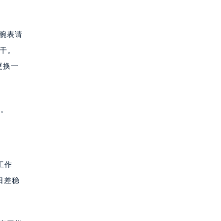
链腕表请
）（需提前预约）
干。
更换一
）
转。
工作
日差稳
约）