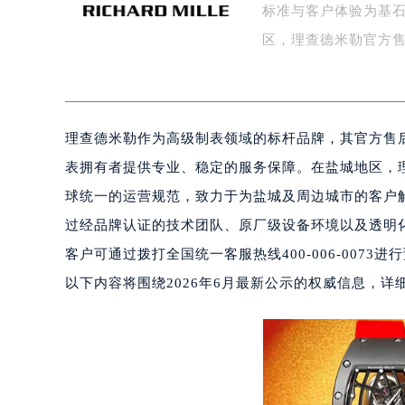
标准与客户体验为基
盐城市盐都区世纪大道5号盐城金融城写
泰州市海陵区永定东路399号置地商
区，理查德米勒官方售
宁波市江北区大闸南路500号来福士广
杭州市上城区钱江路1366号华润大厦
金华市金东区东市南街777号金华万达
理查德米勒作为高级制表领域的标杆品牌，其官方售
绍兴市越城区胜利东路379号世茂天
嘉兴市南湖区广益路705号嘉兴世界贸
表拥有者提供专业、稳定的服务保障。在盐城地区，
南昌市红谷滩新区红谷中大道998号
球统一的运营规范，致力于为盐城及周边城市的客户
济南市历下区经十路11111号华润中
过经品牌认证的技术团队、原厂级设备环境以及透明
广州市天河区天河路230号万菱汇国
客户可通过拨打全国统一客服热线400-006-00
广州市越秀区环市东路371-375号
以下内容将围绕2026年6月最新公示的权威信息，
深圳市罗湖区深南东路5001号华润大
惠州市惠城区江北文昌一路7号华贸大
厦门市思明区湖滨东路95号华润大厦写
福州市鼓楼区五四路128-1号恒力城
成都市锦江区人民东路6号SAC东原中