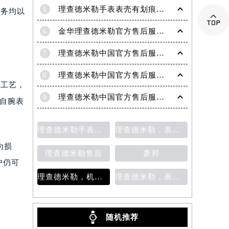
5
理查德米勒手表表壳有划痕处理方法
服务均以

6
金华理查德米勒官方售后服务中心｜网点地址与电话权威信息公示（2026年6月最新）
7
理查德米勒中国官方售后服务中心｜服务热线与门店详细地址权威信息公告（2026年6月最新）
8
理查德米勒中国官方售后服务中心｜全部地址与售后服务电话权威信息公告（2026年7月最新）
修工艺，
9
理查德米勒中国官方售后服务中心｜网点地址与24小时售后热线权威信息通知（2026年7月最新）
期自腕表
理查德米勒手表表镜出现划痕该如何处理？
理查德米勒，表带清洗
为损
理查德米勒售后
萧邦
户仍可
理查德米勒，机芯生锈
理查德米勒，表针变形
随机推荐