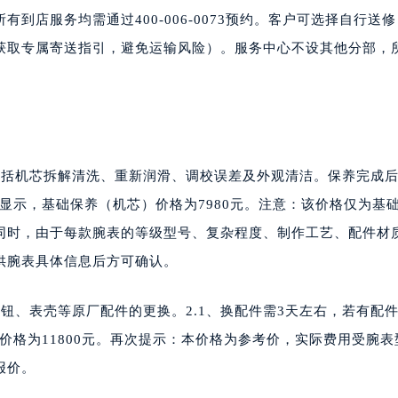
楼1224室（需提前预约）
到店服务均需通过400-006-0073预约。客户可选择自行送
大厦B座12楼03室（需提前预约）
获取专属寄送指引，避免运输风险）。服务中心不设其他分部，
心写字楼A座7楼709室（需提前预约）
2层04室（需提前预约）
心A座907室（需提前预约）
A座(旺进大厦)18层09室（需提前预约）
国际金融中心14楼14D（需提前预约）
括机芯拆解清洗、重新润滑、调校误差及外观清洁。保养完成后需
广场写字楼10层06室（需提前预约）
显示，基础保养（机芯）价格为7980元。注意：该价格仅为基
心写字楼B座13层07室（需提前预约）
同时，由于每款腕表的等级型号、复杂程度、制作工艺、配件材
安国际中心E座6楼10室（需提前预约）
供腕表具体信息后方可确认。
B座17层1707室（需提前预约）
写字楼A座10层1002室（需提前预约）
钮、表壳等原厂配件的更换。2.1、换配件需3天左右，若有配
心东1幢20楼2002室（需提前预约）
街70号华润万象城写字楼（鄂尔多斯大厦）23层2326室（需
价格为11800元。再次提示：本价格为参考价，实际费用受腕表
州中心写字楼21层2102室（需提前预约）
报价。
国际金融中心写字楼20层01室（需提前预约）