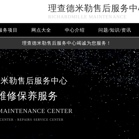
理查德米勒售后服务中
RICHARDMILLE MAINTENANCE
服务项目
网点大全
中心介绍
问题/知识/资讯
理查德米勒售后服务中心竭诚为您服务！
德米勒售后服务中心
维修保养服务
MAINTENANCE CENTER
CENTER - REPAIRS SERVICE CENTER