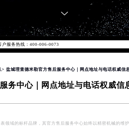
服务网络优化升级公告
服务热线：400-006-0073
-006-0073，服务覆盖中国大陆、香港、澳门、台湾全部区域（
心最新网点地址：
国际中心写字楼D座11层1102室（北京总部）（需提前预约）
字楼W3座6层602室（需提前预约）
讯
> 盐城理查德米勒官方售后服务中心｜网点地址与电话权威信息
融中心写字楼26层2603室（需提前预约）
服务中心｜网点地址与电话权威信息公
2座37层3705室（需提前预约）
际广场写字楼8层806室（需提前预约）
南京中心写字楼22层C1-1室（需提前预约）
中心写字楼5号楼10层1008室（需提前预约）
FC国际金融中心写字楼35层3508室（需提前预约）
制表领域的标杆品牌，其官方售后服务中心始终以精密机械的维
楼1号楼18层1803室（需提前预约）