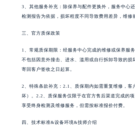
黑龙江省大庆市萨尔图区会战大街理
3、其他服务补充：除保养与配件更换外，服务中心
黑龙江省鹤岗市向阳区红军路理查德
检测报告为依据，损坏程度不同导致费用差异，维修
黑龙江省黑河市爱辉区中央街理查德
黑龙江省鸡西市鸡冠区红军路理查德
三、官方质保政策
黑龙江省佳木斯市向阳区长安路理查
黑龙江省牡丹江市东安区太平路理查
1、常规质保期限：经服务中心完成的维修或保养服务
黑龙江省七台河市桃山区大同街理查
不包括因意外撞击、进水、滥用或自行拆卸导致的损坏
黑龙江省齐齐哈尔市龙沙区龙华路理
寄回客户签收之日起算。
黑龙江省双鸭山市尖山区新兴大街理
黑龙江省绥化市北林区新华街与康庄
2、特殊条款补充：2.1、质保期内如需重复维修，
黑龙江省伊春市伊美区通河路理查德
坏）。2.2、质保服务仅限于在官方售后渠道完成的
吉林省白城市洮北区明仁南街理查德
享受终身检测及维修服务，但需按标准报价付费。
吉林省白山市浑江区浑江大街理查德
吉林省吉林市船营区河南街理查德米
四、技术标准&设备环境&技师介绍
吉林省辽源市龙山区人民大街理查德
吉林省梅河口市新华街道梅河大街理