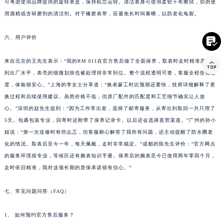
长期不佩戴时，建议将腕表放入原装表盒中，并置于干燥避光处。若配备自动上链腕表，
云南省文山壮族苗族自治州文山市东风路理查德米勒售后服务中心（需提前预约）
可考虑使用品牌提供的旋转表盒，保持机芯运转。清洁表身可使用柔软干布擦拭，切勿使
云南省西双版纳傣族自治州景洪市宣慰大道理查德米勒售后服务中心（需提前预约）
用酒精或含研磨剂的清洁剂。对于橡胶表带，应避免长时间暴晒，以防老化龟裂。
云南省玉溪市红塔区南北大街理查德米勒售后服务中心（需提前预约）

云南省昭通市昭阳区青年路理查德米勒售后服务中心（需提前预约）
六、用户评价

台湾省台北市万华区中华路理查德米勒售后服务中心（需提前预约）
来自北京的王先生表示：“我的RM 011在官方售后做了全面保养，取表时走时精准度恢复
台湾省新北市板桥区文化路理查德米勒售后服务中心（需提前预约）
到出厂水平，表壳的细微划痕也被处理得非常到位。整个流程透明可查，客服全程告知进
台湾省桃园市中坜区中丰路理查德米勒售后服务中心（需提前预约）
度，体验很安心。”上海的李女士分享道：“换表蒙工时比预期还要快，技师详细解释了更
台湾省台中市西屯区文华路理查德米勒售后服务中心（需提前预约）
换过程和后续使用建议。虽然价格不低，但原厂配件的匹配度和工艺细节确实让人放
台湾省台南市中西区国华街理查德米勒售后服务中心（需提前预约）
心。”深圳的赵先生提到：“因为工作常出差，选择了邮寄服务，从寄出到取回一共只用了
台湾省高雄市新兴区五福路理查德米勒售后服务中心（需提前预约）
5天。包裹包装专业，回寄时还附带了保养记录卡。以后还会选择直营渠道。”广州的孙小
台湾省基隆市仁爱区仁三路理查德米勒售后服务中心（需提前预约）
姐说：“第一次送修时有些忐忑，但客服耐心解答了我所有问题，还主动提醒了防水圈老
化的情况。取表后至今一年，每天佩戴，走时非常稳定。”成都的陈先生评价：“官方网点
台湾省新竹市东区中正路理查德米勒售后服务中心（需提前预约）
的服务环境很专业，等候区还有腕表知识手册。保养后的腕表至今已使用两年零四个月，
台湾省嘉义市东区文化路理查德米勒售后服务中心（需提前预约）
走时依旧精准，我对这项长期的质保承诺很有信心。”
重庆市江北区观音桥步行街2号融恒时代广场9层902室理查德米勒售后服务中心（需提前预约）
新疆维吾尔自治区乌鲁木齐市天山区红山路26号时代广场（CCMALL）C座17层17-B理查德米勒售后服务中心（需提前预约）
七、常见问题问答（FAQ）
浙江省温州市鹿城区锦绣路1067号置信广场10层1015室理查德米勒售后服务中心（需提前预约）