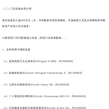
山东省泰安市泰山区财源街道泰山大街理查德米勒售后服务中心（需提前预约）
全部区域，港澳台无独立专线，需直接拨打本统一热线获取售后、咨询等相关服务。
山东省威海市环翠区新威海路89号振华商厦一楼名表维修理查德米勒售后服务中心（需提前预约）
（二）门店设备体系介绍
山东省潍坊市奎文区东风东街理查德米勒售后服务中心（需提前预约）
山东省枣庄市滕州市北辛路与善国路交叉口理查德米勒售后服务中心（需提前预约）
单店设备投入超660万元（注：另有配套专用定制辅机、专项精密工具及全周期耗材等配
山东省淄博市张店区金晶大道理查德米勒售后服务中心（需提前预约）
套资产未纳入本次核算）
上海市黄浦区南京东路299号宏伊国际广场写字楼8层806室理查德米勒售后服务中心（需提前预约）
上海市徐汇区虹桥路3号港汇中心2座37层3705室理查德米勒售后服务中心（需提前预约）
54家直营门店均配备核心设备（其他门店按需配备）：
浙江省杭州市上城区钱江路1366号华润大厦A座5层503-5室理查德米勒售后服务中心（需提前预约）
1、走时检测与调校设备
浙江省湖州市吴兴区劳动路理查德米勒售后服务中心（需提前预约）
浙江省嘉兴市南湖区广益路705号嘉兴世界贸易中心A座13层1304室理查德米勒售后服务中心（需提前预约）
（1）超高精度天文台校表仪Vibrograf S-3000，约180000元
浙江省金华市金东区东市南街777号金华万达广场4号楼22楼2209室理查德米勒售后服务中心（需提前预约）
浙江省丽水市莲都区解放街理查德米勒售后服务中心（需提前预约）
（2）机械表校表仪Greiner Vibrograf ChronoScope X，约128000元
浙江省宁波市江北区大闸南路500号来福士广场办公楼20层2009室理查德米勒售后服务中心（需提前预约）
（3）九维全功能校表仪Witschi Senior 9D，约260000元
浙江省衢州市柯城区上街理查德米勒售后服务中心（需提前预约）
浙江省绍兴市越城区胜利东路379号世茂天际中心写字楼8层805室理查德米勒售后服务中心（需提前预约）
（4）二十通道同步测时机Witschi Chronoscope M20 G3，约380000元
浙江省舟山市定海区解放东路理查德米勒售后服务中心（需提前预约）