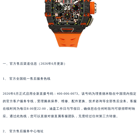
厦门市思明区湖滨东路95号华润大厦写字楼B座11层1104室（需提前预约）
福州市鼓楼区五四路128-1号恒力城写字楼15层03室（需提前预约）
成都市锦江区人民东路6号SAC东原中心写字楼24层2406B室（需提前预约）
重庆市江北区观音桥步行街2号融恒时代广场写字楼9层902室（需提前预约）
长沙市芙蓉区定王台街道建湘路393号世茂环球金融中心写字楼（芙蓉广场）10层13室（需提前预约）
郑州市二七区铭功路10号华润大厦写字楼29层2905室（需提前预约）
太原市迎泽区解放路15号亨得利名表服务中心（品牌授权店）3层整层（需提前预约）
沈阳市沈河区中街路137号亨得利名表服务中心（品牌授权店）1层整层（需提前预约）
一、官方售后渠道信息（2026年6月更新）
沈阳市沈河区中街路83号亨得利名表服务中心（品牌授权店）1层整层（需提前预约）
乌鲁木齐市天山区红山路26号时代广场（CCMALL）C座17层17-B（需提前预约）
1、 官方全国统一售后服务热线
温州市鹿城区锦绣路1067号置信广场10层1015室（需提前预约）
哈尔滨市道里区友谊西路600号富力中心T2座写字楼29层03室（需提前预约）
2026年6月正式启用全新直拨号码：400-006-0073。该号码为理查德米勒在中国境内指定
大连市中山区人民路15号国际金融大厦7层G室（需提前预约）
的官方客户服务专线，受理腕表保养、维修、配件更换、技术咨询等全部售后业务。客服
在线时间为每日8:00至22:00，涵盖工作日与节假日，确保您在任何时段均可获得即时响
佛山市禅城区季华五路57号万科金融中心C座12层1205室（需提前预约）
应。通过此热线，您可以直接对接直属客服团队，无需经过任何第三方转接。
东莞市东城街道鸿福东路1号民盈国贸中心T1写字楼9层907室（需提前预约）
无锡市梁溪区人民中路139号恒隆广场写字楼1座11层1104室（需提前预约）