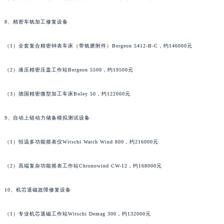
香港特别行政区尖沙咀区油尖旺区广东道理查德米勒售后服务中心（需提前预约）
（4）德国Horotec多功能抛光系统MSA 15.200，约113000元
香港特别行政区金钟区中西区金钟道理查德米勒售后服务中心（需提前预约）
香港特别行政区九龙区油尖旺区弥敦道理查德米勒售后服务中心（需提前预约）
8、精密车铣加工修复设备
香港特别行政区铜锣湾区湾仔区轩尼诗道理查德米勒售后服务中心（需提前预约）
（1）全套复合精密钟表车床（带铣磨附件）Bergeon 5412-B-C，约146000元
河南省安阳市文峰区解放大道理查德米勒售后服务中心（需提前预约）
河南省鹤壁市淇滨区九州路理查德米勒售后服务中心（需提前预约）
（2）液压精密压盖工作站Bergeon 5500，约19500元
河南省济源市沁园街道济水大道理查德米勒售后服务中心（需提前预约）
河南省焦作市解放区解放路理查德米勒售后服务中心（需提前预约）
（3）德国精密微型加工车床Boley 50，约122000元
河南省开封市鼓楼区中山路理查德米勒售后服务中心（需提前预约）
9、自动上链动力储备模拟测试设备
河南省洛阳市西工区中州中路与解放路交叉口理查德米勒售后服务中心（需提前预约）
河南省漯河市源汇区交通路理查德米勒售后服务中心（需提前预约）
（1）恒温多功能摇表仪Witschi Watch Wind 800，约216000元
河南省南阳市宛城区范蠡东路与南都路交叉口理查德米勒售后服务中心（需提前预约）
河南省平顶山市卫东区建设路理查德米勒售后服务中心（需提前预约）
（2）高端复杂功能摇表工作站Chronowind CW-12，约168000元
河南省濮阳市大华龙区开州路绿城路交叉口理查德米勒售后服务中心（需提前预约）
河南省三门峡市湖滨区和平路理查德米勒售后服务中心（需提前预约）
10、机芯退磁故障修复设备
河南省商丘市梁园区神火大道理查德米勒售后服务中心（需提前预约）