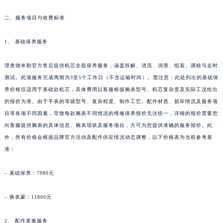
陕西省延安市宝塔区中心街理查德米勒售后服务中心（需提前预约）
度技术考核，连续两次不达标者暂停上岗资格。
陕西省榆林市榆阳区长兴路理查德米勒售后服务中心（需提前预约）
二、服务项目与收费标准
新疆维吾尔自治区阿克苏市东大街理查德米勒售后服务中心（需提前预约）
新疆维吾尔自治区阿拉尔市胜利大道理查德米勒售后服务中心（需提前预约）
1、 基础保养服务
新疆维吾尔自治区阿拉山口市友好路理查德米勒售后服务中心（需提前预约）
新疆维吾尔自治区阿勒泰市解放路理查德米勒售后服务中心（需提前预约）
理查德米勒官方售后提供机芯全面保养服务，涵盖拆解、清洗、润滑、组装、调校与走时
新疆维吾尔自治区阿图什市光明路理查德米勒售后服务中心（需提前预约）
测试。此项服务完成周期为3至5个工作日（不含运输时间）。需注意：此处列出的基础保
养价格仅适用于基础款机芯，具体费用以客服根据腕表型号、机芯复杂度及实际工况给出
新疆维吾尔自治区白杨市军垦路理查德米勒售后服务中心（需提前预约）
的报价为准。由于手表的等级型号、复杂程度、制作工艺、配件材质、损坏情况及服务项
新疆维吾尔自治区北屯市团结路理查德米勒售后服务中心（需提前预约）
目等各项不同因素，导致每款腕表不同情况的维修保养报价无法统一，详细的报价需要您
新疆维吾尔自治区博乐市博乐市北京路理查德米勒售后服务中心（需提前预约）
向客服提供腕表的具体信息、腕表现状及服务项目，方可为您提供准确的服务报价。此
新疆维吾尔自治区昌吉市延安北路理查德米勒售后服务中心（需提前预约）
外，所有价格会根据品牌官方活动及配件供应情况动态调整，以下价格表为当前参考基
新疆维吾尔自治区阜康市博峰路理查德米勒售后服务中心（需提前预约）
准：
新疆维吾尔自治区哈密市伊州区建国北路理查德米勒售后服务中心（需提前预约）
– 基础保养：7980元
新疆维吾尔自治区和田市和田市北京西路理查德米勒售后服务中心（需提前预约）
新疆维吾尔自治区胡杨河市胡杨河市胡杨路理查德米勒售后服务中心（需提前预约）
– 换表蒙：11800元
新疆维吾尔自治区霍尔果斯市亚欧北路理查德米勒售后服务中心（需提前预约）