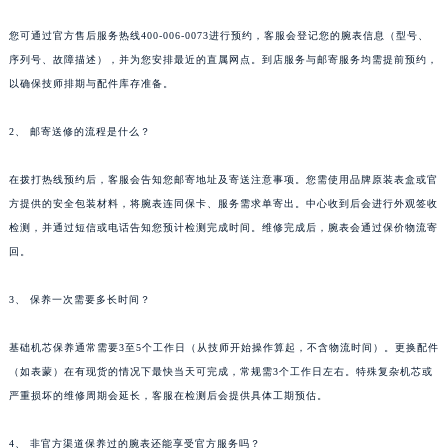
黑龙江省哈尔滨市道里区友谊西路600号富力中心T2座写字楼29层03室室理查德米勒售后服务中心（需提前预约）
1、 如何预约官方售后服务？
辽宁省大连市中山区人民路15号国际金融大厦7层G室理查德米勒售后服务中心（需提前预约）
您可通过官方售后服务热线400-006-0073进行预约，客服会登记您的腕表信息（型号、
广东省佛山市禅城区季华五路57号万科金融中心C座12层1205室理查德米勒售后服务中心（需提前预约）
序列号、故障描述），并为您安排最近的直属网点。到店服务与邮寄服务均需提前预约，
广东省东莞市东城街道鸿福东路1号民盈国贸中心T1写字楼9层907室理查德米勒售后服务中心（需提前预约）
以确保技师排期与配件库存准备。
江苏省无锡市梁溪区人民中路139号恒隆广场写字楼1座11层1104室理查德米勒售后服务中心（需提前预约）
江苏省南通市崇川区工农路57号圆融广场写字楼16层1603室理查德米勒售后服务中心（需提前预约）
2、 邮寄送修的流程是什么？
江苏省苏州市苏州工业园区 星港街199号苏州中心办公楼C座22层08室理查德米勒售后服务中心（需提前预约）
在拨打热线预约后，客服会告知您邮寄地址及寄送注意事项。您需使用品牌原装表盒或官
湖北省武汉市江汉区解放大道686号世界贸易大厦38层09室理查德米勒售后服务中心（需提前预约）
方提供的安全包装材料，将腕表连同保卡、服务需求单寄出。中心收到后会进行外观签收
广西省南宁市青秀区金湖路59号地王大厦12楼1224室理查德米勒售后服务中心（需提前预约）
检测，并通过短信或电话告知您预计检测完成时间。维修完成后，腕表会通过保价物流寄
安徽省合肥市蜀山区潜山路111号万象城华润大厦B座12楼03室理查德米勒售后服务中心（需提前预约）
回。
福建省泉州市丰泽区宝洲路729号浦西万达中心写字楼A座7楼709室理查德米勒售后服务中心（需提前预约）
山东省青岛市南区山东路6号华润大厦B座22层04室理查德米勒售后服务中心（需提前预约）
3、 保养一次需要多长时间？
山东省烟台市芝罘区胜利路139号万达金融中心A座907室理查德米勒售后服务中心（需提前预约）
基础机芯保养通常需要3至5个工作日（从技师开始操作算起，不含物流时间）。更换配件
吉林省长春市朝阳区西安大路727号中银大厦A座(旺进大厦)18层09室理查德米勒售后服务中心（需提前预约）
（如表蒙）在有现货的情况下最快当天可完成，常规需3个工作日左右。特殊复杂机芯或
贵州省贵阳市南明区都司高架桥路33号亨特国际金融中心14楼14D理查德米勒售后服务中心（需提前预约）
严重损坏的维修周期会延长，客服在检测后会提供具体工期预估。
云南省昆明市盘龙区北京路928号同德昆明广场写字楼10层06室理查德米勒售后服务中心（需提前预约）