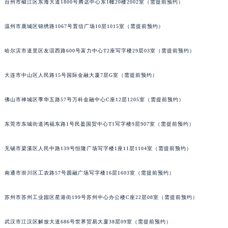
内蒙古自治区乌兰察布市集宁区恩和大街理查德米勒售后服务中心（需提前预约）
台州市椒江区东海大道1800号腾达中心东1幢20楼2002室（需提前预约）
内蒙古自治区锡林郭勒盟市锡林浩特市光明街与额尔敦路交叉口理查德米勒售后服务中心（需提前预约）
内蒙古自治区兴安盟市乌兰浩特市兴安大街理查德米勒售后服务中心（需提前预约）
温州市鹿城区锦绣路1067号置信广场10层1015室（需提前预约）
山西省大同市平城区迎宾街理查德米勒售后服务中心（需提前预约）
山西省晋城市城区黄华街理查德米勒售后服务中心（需提前预约）
哈尔滨市道里区友谊西路600号富力中心T2座写字楼29层03室（需提前预约）
山西省晋中市榆次区顺城街理查德米勒售后服务中心（需提前预约）
大连市中山区人民路15号国际金融大厦7层G室（需提前预约）
山西省临汾市尧都区解放路理查德米勒售后服务中心（需提前预约）
山西省吕梁市离石区永宁中路与建设街交叉口理查德米勒售后服务中心（需提前预约）
佛山市禅城区季华五路57号万科金融中心C座12层1205室（需提前预约）
山西省朔州市朔城区怡西路与鄯阳西街交汇处理查德米勒售后服务中心（需提前预约）
山西省忻州市忻府区和平东街与七一南路交叉口理查德米勒售后服务中心（需提前预约）
东莞市东城街道鸿福东路1号民盈国贸中心T1写字楼9层907室（需提前预约）
山西省阳泉市郊区平阳东街与新城大道交叉口理查德米勒售后服务中心（需提前预约）
无锡市梁溪区人民中路139号恒隆广场写字楼1座11层1104室（需提前预约）
山西省运城市盐湖区河东街理查德米勒售后服务中心（需提前预约）
山西省长治市潞州区英雄中路理查德米勒售后服务中心（需提前预约）
南通市崇川区工农路57号圆融广场写字楼16层1603室（需提前预约）
山西省太原市迎泽区迎泽街道解放路15号亨得利名表维修授权店3楼理查德米勒售后服务中心（需提前预约）
天津市和平区赤峰道136号天津国际金融中心26层2603室理查德米勒售后服务中心（需提前预约）
苏州市苏州工业园区星港街199号苏州中心办公楼C座22层08室（需提前预约）
安徽省安庆市迎江区人民路理查德米勒售后服务中心（需提前预约）