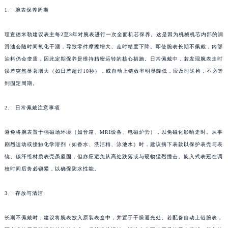
五、养护知识与日常使用
西藏自治区拉萨市城关区北京中路理查德米勒售后服务中心（需提前预约）
西藏自治区林芝市巴宜区广东路理查德米勒售后服务中心（需提前预约）
1、 腕表保养周期
西藏自治区那曲市色尼区浙江西路理查德米勒售后服务中心（需提前预约）
理查德米勒建议表主每2至3年对腕表进行一次全面机芯保养。这是因为机械机芯内部的润
西藏自治区日喀则市桑珠孜区上海中路理查德米勒售后服务中心（需提前预约）
滑油会随时间氧化干涸，导致零件摩擦增大、走时精度下降。即使腕表长期不佩戴，内部
西藏自治区山南市乃东区湖北大道理查德米勒售后服务中心（需提前预约）
油料仍会变质，因此定期保养是维持精密运转的核心措施。日常佩戴中，若发现腕表走时
云南省保山市隆阳区正阳路理查德米勒售后服务中心（需提前预约）
误差突然显著增大（如日差超过10秒），或自动上链效率明显降低，应及时送检，不必等
云南省楚雄彝族自治州楚雄市鹿城南路理查德米勒售后服务中心（需提前预约）
到固定周期。
云南省大理白族自治州大理市建设路理查德米勒售后服务中心（需提前预约）
云南省德宏傣族景颇族自治州芒市团结大街理查德米勒售后服务中心（需提前预约）
2、 日常佩戴注意事项
云南省迪庆藏族自治州香格里拉市长征大道理查德米勒售后服务中心（需提前预约）
避免将腕表置于强磁场环境（如音箱、MRI设备、电磁炉旁），以免磁化影响走时。从事
云南省红河哈尼族彝族自治州蒙自市天马路理查德米勒售后服务中心（需提前预约）
剧烈运动或接触化学溶剂（如香水、洗洁精、泳池水）时，建议摘下表款以保护表壳与表
云南省丽江市古城区七星街理查德米勒售后服务中心（需提前预约）
镜。碳纤维材质表壳虽坚固，但亦应避免从高处跌落或与硬物猛烈撞击。旋入式表冠在调
云南省临沧市临翔区世纪路理查德米勒售后服务中心（需提前预约）
校时间后务必锁紧，以确保防水性能。
云南省怒江傈僳族自治州泸水市人民路理查德米勒售后服务中心（需提前预约）
云南省普洱市思茅区振兴大道理查德米勒售后服务中心（需提前预约）
3、 存放与清洁
云南省曲靖市麒麟区学府路理查德米勒售后服务中心（需提前预约）