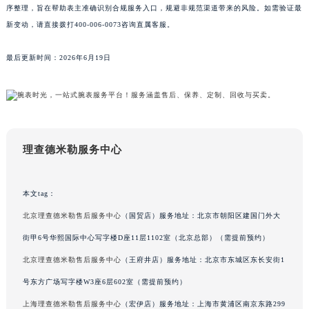
据均来自品牌直属管理渠道，未经过任何第三方转述或二手加工。本文作为官方信息的有
序整理，旨在帮助表主准确识别合规服务入口，规避非规范渠道带来的风险。如需验证最
新变动，请直接拨打400-006-0073咨询直属客服。
最后更新时间：2026年6月19日
理查德米勒服务中心
本文tag：
北京理查德米勒售后服务中心
（国贸店）服务地址：北京市朝阳区建国门外大
街甲6号华熙国际中心写字楼D座11层1102室（北京总部）（需提前预约）
北京理查德米勒售后服务中心
（王府井店）服务地址：北京市东城区东长安街1
号东方广场写字楼W3座6层602室（需提前预约）