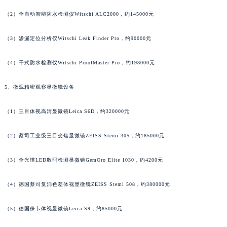
（1）海神旗舰试水机GREINER LT-121 Poseidon，约220000元
广东省茂名市电白区水东街道迎宾大道理查德米勒售后服务中心（需提前预约）
广东省梅州市梅江区金燕大道理查德米勒售后服务中心（需提前预约）
（2）全自动智能防水检测仪Witschi ALC2000，约145000元
广东省清远市清城区湖西路理查德米勒售后服务中心（需提前预约）
广东省汕头市龙湖区长平路理查德米勒售后服务中心（需提前预约）
（3）渗漏定位分析仪Witschi Leak Finder Pro，约90000元
广东省汕尾市城区香洲街道园林社区翠园街理查德米勒售后服务中心（需提前预约）
（4）干式防水检测仪Witschi ProofMaster Pro，约198000元
广东省韶关市武江区芙蓉新区与老城中心交汇处理查德米勒售后服务中心（需提前预约）
广东省深圳市罗湖区深南东路5001号华润大厦17层1701室理查德米勒售后服务中心（需提前预约）
5、微观精密观察显微镜设备
广东省阳江市江城区东风一路理查德米勒售后服务中心（需提前预约）
广东省云浮市云城区金山路理查德米勒售后服务中心（需提前预约）
（1）三目体视高清显微镜Leica S6D，约320000元
广东省湛江市赤坎区观海北路理查德米勒售后服务中心（需提前预约）
广东省肇庆市端州区信安大道与砚都大道交汇处理查德米勒售后服务中心（需提前预约）
（2）蔡司工业级三目变焦显微镜ZEISS Stemi 305，约185000元
广西壮族自治区百色市右江区中山二路理查德米勒售后服务中心（需提前预约）
（3）全光谱LED数码检测显微镜GemOro Elite 1030，约4200元
广西壮族自治区北海市海城区北京路理查德米勒售后服务中心（需提前预约）
广西壮族自治区崇左市江州区石景林街道友谊大道与丽川路交汇处理查德米勒售后服务中心（需提前预约）
（4）德国蔡司复消色差体视显微镜ZEISS Stemi 508，约380000元
广西壮族自治区防城港市港口区金花茶大道理查德米勒售后服务中心（需提前预约）
广西壮族自治区贵港市港北区港城街道布山大道与仙衣路交叉口理查德米勒售后服务中心（需提前预约）
（5）德国徕卡体视显微镜Leica S9，约85000元