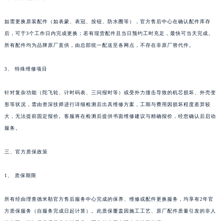
新疆维吾尔自治区喀什市解放北路理查德米勒售后服务中心（需提前预约）
2、 配件更换服务
新疆维吾尔自治区可克达拉市幸福路理查德米勒售后服务中心（需提前预约）
新疆维吾尔自治区克拉玛依市克拉玛依区友谊路理查德米勒售后服务中心（需提前预约）
如需更换原装配件（如表蒙、表冠、按钮、防水圈等），官方售后中心在确认配件库存
后，可于3个工作日内完成更换；若有现货配件且当日预约工时充足，最快可当天完成。
新疆维吾尔自治区库车市库车市文化东路理查德米勒售后服务中心（需提前预约）
所有配件均为品牌原厂直供，由总部统一配送至各网点，不存在非原厂替代件。
新疆维吾尔自治区库尔勒市库尔勒市人民东路理查德米勒售后服务中心（需提前预约）
新疆维吾尔自治区奎屯市团结西街理查德米勒售后服务中心（需提前预约）
3、 特殊维修项目
新疆维吾尔自治区昆玉市昆泉街理查德米勒售后服务中心（需提前预约）
新疆维吾尔自治区沙湾市三道河子镇世纪大道南路理查德米勒售后服务中心（需提前预约）
针对复杂功能（陀飞轮、计时码表、三问报时等）或受外力撞击导致的机芯损坏、外壳变
新疆维吾尔自治区石河子市北二路理查德米勒售后服务中心（需提前预约）
形等状况，需由资深技师进行详细检测后出具维修方案，工期与费用因损坏程度差异较
大，无法提前固定报价。客服将在检测后提供书面维修建议与精确报价，经您确认后启动
新疆维吾尔自治区双河市光明路理查德米勒售后服务中心（需提前预约）
服务。
新疆维吾尔自治区塔城市塔城地区闻琴路理查德米勒售后服务中心（需提前预约）
新疆维吾尔自治区铁门关市兴疆路理查德米勒售后服务中心（需提前预约）
三、官方质保政策
新疆维吾尔自治区图木舒克市图木舒克市中兴街理查德米勒售后服务中心（需提前预约）
新疆维吾尔自治区吐鲁番市高昌区文化中路文化中路理查德米勒售后服务中心（需提前预约）
1、 质保期限
新疆维吾尔自治区乌苏市乌鲁木齐北路理查德米勒售后服务中心（需提前预约）
所有经由理查德米勒官方售后服务中心完成的保养、维修或配件更换服务，均享有2年官
新疆维吾尔自治区五家渠市长征西街理查德米勒售后服务中心（需提前预约）