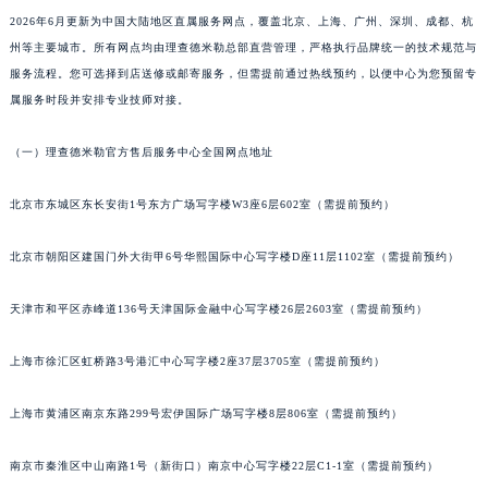
2、 官方售后服务中心地址
南通市崇川区工农路57号圆融广场写字楼16层1603室（需提前预约）
苏州市苏州工业园区星港街199号苏州中心办公楼C座22层08室（需提前预约）
2026年6月更新为中国大陆地区直属服务网点，覆盖北京、上海、广州、深圳、成都、杭
武汉市江汉区解放大道686号世界贸易大厦38层09室（需提前预约）
州等主要城市。所有网点均由理查德米勒总部直营管理，严格执行品牌统一的技术规范与
服务流程。您可选择到店送修或邮寄服务，但需提前通过热线预约，以便中心为您预留专
南宁市青秀区金湖路59号地王大厦12楼1224室（需提前预约）
属服务时段并安排专业技师对接。
合肥市蜀山区潜山路111号万象城华润大厦B座12楼03室（需提前预约）
泉州市丰泽区宝洲路729号浦西万达中心写字楼A座7楼709室（需提前预约）
（一）理查德米勒官方售后服务中心全国网点地址
青岛市南区山东路6号华润大厦B座22层04室（需提前预约）
烟台市芝罘区胜利路139号万达金融中心A座907室（需提前预约）
北京市东城区东长安街1号东方广场写字楼W3座6层602室（需提前预约）
长春市朝阳区西安大路727号中银大厦A座(旺进大厦)18层09室（需提前预约）
北京市朝阳区建国门外大街甲6号华熙国际中心写字楼D座11层1102室（需提前预约）
贵阳市南明区都司高架桥路33号亨特国际金融中心14楼14D（需提前预约）
昆明市盘龙区北京路928号同德昆明广场写字楼10层06室（需提前预约）
天津市和平区赤峰道136号天津国际金融中心写字楼26层2603室（需提前预约）
石家庄市长安区中山东路39号勒泰中心写字楼B座13层07室（需提前预约）
西安市碑林区南关正街88号华侨城长安国际中心E座6楼10室（需提前预约）
上海市徐汇区虹桥路3号港汇中心写字楼2座37层3705室（需提前预约）
海口市龙华区金贸东路5号海口华润大厦B座17层1707室（需提前预约）
唐山市路南区新华东道100号万达广场写字楼A座10层1002室（需提前预约）
上海市黄浦区南京东路299号宏伊国际广场写字楼8层806室（需提前预约）
台州市椒江区东海大道1800号腾达中心东1幢20楼2002室（需提前预约）