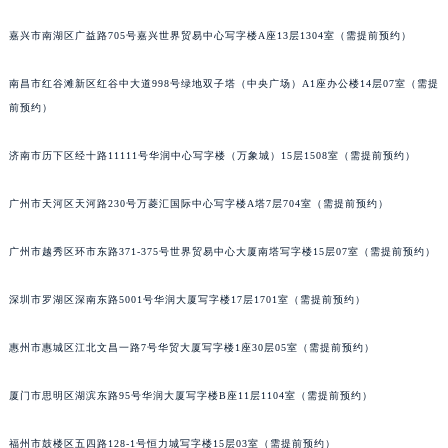
吉林省吉林市船营区河南街理查德米勒售后服务中心（需提前预约）
绍兴市越城区胜利东路379号世茂天际中心写字楼8层805室（需提前预约）
吉林省辽源市龙山区人民大街理查德米勒售后服务中心（需提前预约）
嘉兴市南湖区广益路705号嘉兴世界贸易中心写字楼A座13层1304室（需提前预约）
吉林省梅河口市新华街道梅河大街理查德米勒售后服务中心（需提前预约）
吉林省四平市铁东区紫气大路与南九经街交汇处理查德米勒售后服务中心（需提前预约）
南昌市红谷滩新区红谷中大道998号绿地双子塔（中央广场）A1座办公楼14层07室（需提
吉林省松原市宁江区五环大街理查德米勒售后服务中心（需提前预约）
前预约）
吉林省通化市东昌区环通乡江南大街理查德米勒售后服务中心（需提前预约）
吉林省延边市延吉市解放路理查德米勒售后服务中心（需提前预约）
济南市历下区经十路11111号华润中心写字楼（万象城）15层1508室（需提前预约）
辽宁省鞍山市铁东区站前街理查德米勒售后服务中心（需提前预约）
广州市天河区天河路230号万菱汇国际中心写字楼A塔7层704室（需提前预约）
辽宁省本溪市平山区胜利路理查德米勒售后服务中心（需提前预约）
辽宁省朝阳市双塔区新华路理查德米勒售后服务中心（需提前预约）
广州市越秀区环市东路371-375号世界贸易中心大厦南塔写字楼15层07室（需提前预约）
辽宁省丹东市振兴区七经街理查德米勒售后服务中心（需提前预约）
辽宁省抚顺市新抚区东一路理查德米勒售后服务中心（需提前预约）
深圳市罗湖区深南东路5001号华润大厦写字楼17层1701室（需提前预约）
辽宁省阜新市海州区解放大街理查德米勒售后服务中心（需提前预约）
惠州市惠城区江北文昌一路7号华贸大厦写字楼1座30层05室（需提前预约）
辽宁省葫芦岛市连山区中央路理查德米勒售后服务中心（需提前预约）
辽宁省锦州市古塔区中央大街理查德米勒售后服务中心（需提前预约）
厦门市思明区湖滨东路95号华润大厦写字楼B座11层1104室（需提前预约）
辽宁省辽阳市白塔区新运大街理查德米勒售后服务中心（需提前预约）