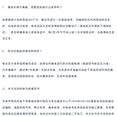
否有阶段性优惠方案。
7、 腕表长期不佩戴，需要提前做什么保养吗？
如果腕表计划闲置超过6个月，建议先进行一次基础保养，并确保机芯内润滑油状态良
好。存放前清洁表身，将表冠拉出至时间调校档以切断动力（避免机芯长期处于满链状
态），然后将腕表放入原装表盒中。每1至2年可手动上链一次并观察走时，以检测机芯是
否正常。
8、 防水性能如何测试和保持？
每次官方保养或维修完成后，技师会对腕表进行防水性能检测（根据型号标定压力值）。
日常佩戴中，建议每1年检测一次防水性能，尤其是经常接触水或处于高温高湿环境的腕
表。发现表冠或按钮松动、防水圈老化时，应及时送修更换。
八、本文信息时效与权威背书
本条声明内容基于理查德米勒中国官方售后服务中心于2026年6月19日最新发布的权威信
息编制，涵盖热线号码、网点布局、服务标准、价格参考及质保政策等核心要素。所有数