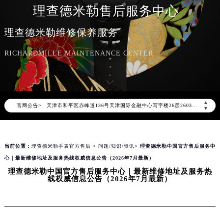
理查德米勒售后服务中心
2026年8月理查德米勒中国区售后服务网络优化升级公告
理查德米勒维修保养服务
2026年8月理查德米勒全国官方售后客户服务热线：400-006-0073
理查德米勒官方全国统一服务热线400-006-0073，服务覆盖中国大陆、香港、澳门、台湾全部区域（非大陆需加拨“+86”）
RICHARDMILLE MAINTENANCE CENTER
2026年8月理查德米勒售后服务中心最新网点地址：
北京市朝阳区建国门外大街甲6号华熙国际中心写字楼D座11层1102室（北京总部）（需提前预约）
北京市东城区东长安街1号东方广场写字楼W3座6层602室（需提前预约）
▲
官网公告>
天津市和平区赤峰道136号天津国际金融中心写字楼26层2603室（需提前预约）
▼
上海市徐汇区虹桥路3号港汇中心写字楼2座37层3705室（需提前预约）
上海市黄浦区南京东路299号宏伊国际广场写字楼8层806室（需提前预约）
当前位置：
理查德米勒手表官方售后
>
问题/知识/资讯
> 理查德米勒中国官方售后服务中
南京市秦淮区中山南路1号（新街口）南京中心写字楼22层C1-1室（需提前预约）
心｜最新维修地址及服务热线权威信息公告（2026年7月最新）
常州市新北区龙锦路1590号现代传媒中心写字楼5号楼10层1008室（需提前预约）
理查德米勒中国官方售后服务中心｜最新维修地址及服务热
徐州市鼓楼区淮海东路29号苏宁广场IFC国际金融中心写字楼35层3508室（需提前预约）
线权威信息公告（2026年7月最新）
扬州市邗江区国展路29号星耀天地写字楼1号楼18层1803室（需提前预约）
盐城市盐都区世纪大道5号盐城金融城写字楼1号楼16层1604室（需提前预约）
泰州市海陵区永定东路399号置地商务中心东塔写字楼（华润万象城）17层1706室（需提前预约）