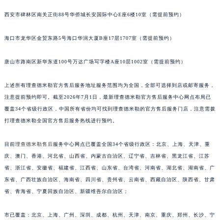
江苏省淮安市清江浦区淮海北路理查德米勒售后服务中心（需提前预约）
西安市碑林区南关正街88号华侨城长安国际中心E座6楼10室（需提前预约）
江苏省连云港市海州区通灌北路理查德米勒售后服务中心（需提前预约）
江苏省南京市秦淮区中山南路1号南京中心22层22-C1-C3室理查德米勒售后服务中心（需提前预约）
海口市龙华区金贸东路5号海口华润大厦B座17层1707室（需提前预约）
江苏省宿迁市宿城区西湖路理查德米勒售后服务中心（需提前预约）
唐山市路南区新华东道100号万达广场写字楼A座10层1002室（需提前预约）
江苏省泰州市海陵区永定东路399号置地商务中心东塔（华润万象城）17层1706室理查德米勒售后服务中心（需提前预约）
江苏省徐州市鼓楼区淮海东路29号苏宁广场IFC国际金融中心35层3508室理查德米勒售后服务中心（需提前预约）
上述所有理查德米勒官方售后服务地址服务范围均为全国，全部可选择到店或邮寄服务，
江苏省盐城市盐都区世纪大道5号盐城金融城写字楼1号楼16层1604室理查德米勒售后服务中心（需提前预约）
注意提前预约即可。截至2026年7月1日，最新理查德米勒官方售后服务中心网点布局已
江苏省扬州市邗江区国展路29号星耀天地写字楼1号楼18层1803室理查德米勒售后服务中心（需提前预约）
覆盖34个省级行政区，中国所有省份均可找到理查德米勒的官方售后服务门店，注意需拨
江苏省镇江市京口区中山东路理查德米勒售后服务中心（需提前预约）
打理查德米勒全国官方售后服务热线进行预约。
江西省抚州市临川区赣东大道理查德米勒售后服务中心（需提前预约）
目前
理查德米勒售后
服务中心网点已覆盖全国34个省级行政区：北京、上海、天津、重
江西省赣州市章贡区文清路理查德米勒售后服务中心（需提前预约）
庆、澳门、香港、河北省、山西省、内蒙古自治区、辽宁省、吉林省、黑龙江省、江苏
江西省吉安市吉州区井冈山大道理查德米勒售后服务中心（需提前预约）
省、浙江省、安徽省、福建省、江西省、山东省、台湾省、河南省、湖北省、湖南省、广
江西省景德镇市珠山区珠山中路理查德米勒售后服务中心（需提前预约）
东省、广西壮族自治区、海南省、四川省、贵州省、云南省、西藏自治区、陕西省、甘肃
江西省九江市浔阳区浔阳路理查德米勒售后服务中心（需提前预约）
省、青海省、宁夏回族自治区、新疆维吾尔自治区；
江西省南昌市红谷滩新区红谷中大道998号绿地双子塔（中央广场）A1座办公楼14层1407室理查德米勒售后服务中心（需提前预约）
市已覆盖：北京、上海、广州、深圳、成都、杭州、天津、南京、重庆、郑州、长沙、宁
江西省萍乡市安源区萍安北大道与康庄路交叉口理查德米勒售后服务中心（需提前预约）