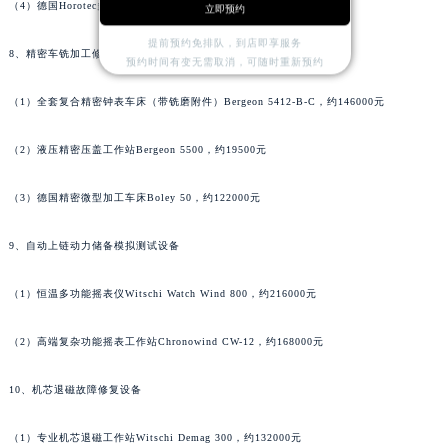
（4）德国Horotec多功能抛光系统MSA 15.200，约113000元
立即预约
河南省鹤壁市淇滨区九州路理查德米勒售后服务中心（需提前预约）
提前预约免排队，到店即享服务
河南省济源市沁园街道济水大道理查德米勒售后服务中心（需提前预约）
8、精密车铣加工修复设备
预约时间有变无需取消，可随时重新预约
河南省焦作市解放区解放路理查德米勒售后服务中心（需提前预约）
（1）全套复合精密钟表车床（带铣磨附件）Bergeon 5412-B-C，约146000元
河南省开封市鼓楼区中山路理查德米勒售后服务中心（需提前预约）
河南省洛阳市西工区中州中路与解放路交叉口理查德米勒售后服务中心（需提前预约）
（2）液压精密压盖工作站Bergeon 5500，约19500元
河南省漯河市源汇区交通路理查德米勒售后服务中心（需提前预约）
河南省南阳市宛城区范蠡东路与南都路交叉口理查德米勒售后服务中心（需提前预约）
（3）德国精密微型加工车床Boley 50，约122000元
河南省平顶山市卫东区建设路理查德米勒售后服务中心（需提前预约）
河南省濮阳市大华龙区开州路绿城路交叉口理查德米勒售后服务中心（需提前预约）
9、自动上链动力储备模拟测试设备
河南省三门峡市湖滨区和平路理查德米勒售后服务中心（需提前预约）
（1）恒温多功能摇表仪Witschi Watch Wind 800，约216000元
河南省商丘市梁园区神火大道理查德米勒售后服务中心（需提前预约）
河南省新乡市红旗区人民路理查德米勒售后服务中心（需提前预约）
（2）高端复杂功能摇表工作站Chronowind CW-12，约168000元
河南省信阳市浉河区东方红大道理查德米勒售后服务中心（需提前预约）
河南省许昌市魏都区建安大道与八龙路交叉口理查德米勒售后服务中心（需提前预约）
10、机芯退磁故障修复设备
河南省郑州市二七区民主路10号华润大厦29层2905室理查德米勒售后服务中心（需提前预约）
（1）专业机芯退磁工作站Witschi Demag 300，约132000元
河南省周口市川汇区七一路理查德米勒售后服务中心（需提前预约）