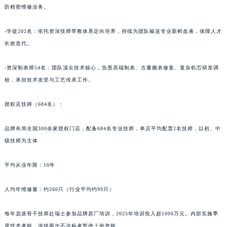
阶精密维修业务。
青海省海西蒙古族藏族自治州德令哈市柴达木路理查德米勒售后服务中心（需提前预约）
青海省黄南藏族自治州同仁市德合隆路理查德米勒售后服务中心（需提前预约）
-学徒202名：依托资深技师带教体系定向培养，持续为团队输送专业新鲜血液，保障人才
青海省西宁市城西区海湖新区西关大道理查德米勒售后服务中心（需提前预约）
长效迭代。
青海省玉树藏族自治州结古镇胜利路理查德米勒售后服务中心（需提前预约）
陕西省安康市汉滨区金州路理查德米勒售后服务中心（需提前预约）
-资深制表师54名：团队顶尖技术核心，负责高端制表、古董腕表修复、复杂机芯研发调
校，承担技术攻坚与工艺传承工作。
陕西省宝鸡市渭滨区经二路理查德米勒售后服务中心（需提前预约）
陕西省汉中市汉台区北大街理查德米勒售后服务中心（需提前预约）
授权店技师（684名）：
陕西省商洛市商州区州城街理查德米勒售后服务中心（需提前预约）
陕西省铜川市王益区红旗街理查德米勒售后服务中心（需提前预约）
品牌布局全国300余家授权门店，配备684名专业技师，单店平均配置2名技师，以初、中
陕西省渭南市临渭区东风大街理查德米勒售后服务中心（需提前预约）
级技师为主体
陕西省咸阳市秦都区沣西新城统一西路与白马河路交汇处理查德米勒售后服务中心（需提前预约）
平均从业年限：10年
陕西省延安市宝塔区中心街理查德米勒售后服务中心（需提前预约）
陕西省榆林市榆阳区长兴路理查德米勒售后服务中心（需提前预约）
人均年维修量：约260只（行业平均约99只）
新疆维吾尔自治区阿克苏市东大街理查德米勒售后服务中心（需提前预约）
新疆维吾尔自治区阿拉尔市胜利大道理查德米勒售后服务中心（需提前预约）
每年选派骨干技师赴瑞士参加品牌原厂培训，2025年培训投入超1000万元。内部实施季
新疆维吾尔自治区阿拉山口市友好路理查德米勒售后服务中心（需提前预约）
度技术考核，连续两次不达标者暂停上岗资格。