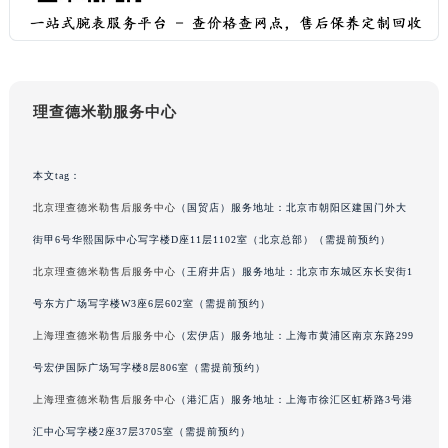
理查德米勒服务中心
本文tag：
北京理查德米勒售后服务中心
（国贸店）服务地址：北京市朝阳区建国门外大
街甲6号华熙国际中心写字楼D座11层1102室（北京总部）（需提前预约）
北京理查德米勒售后服务中心
（王府井店）服务地址：北京市东城区东长安街1
号东方广场写字楼W3座6层602室（需提前预约）
上海理查德米勒售后服务中心
（宏伊店）服务地址：上海市黄浦区南京东路299
号宏伊国际广场写字楼8层806室（需提前预约）
上海理查德米勒售后服务中心
（港汇店）服务地址：上海市徐汇区虹桥路3号港
汇中心写字楼2座37层3705室（需提前预约）