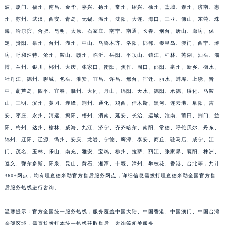
波、厦门、福州、南昌、金华、嘉兴、扬州、常州、绍兴、徐州、盐城、泰州、济南、惠
江西省上饶市信州区滨江西路理查德米勒售后服务中心（需提前预约）
州、苏州、武汉、西安、青岛、无锡、温州、沈阳、大连、海口、三亚、佛山、东莞、珠
江西省新余市渝水区北湖西路理查德米勒售后服务中心（需提前预约）
海、哈尔滨、合肥、昆明、太原、石家庄、南宁、南通、长春、烟台、唐山、廊坊、保
江西省宜春市袁州区中山中路理查德米勒售后服务中心（需提前预约）
定、贵阳、泉州、台州、湖州、中山、乌鲁木齐、洛阳、邯郸、秦皇岛、澳门、西宁、潍
江西省鹰潭市月湖区胜利东路理查德米勒售后服务中心（需提前预约）
坊、呼和浩特、沧州、鞍山、赣州、临沂、岳阳、平顶山、镇江、桂林、芜湖、汕头、淄
山东省德州市德城区东风中路理查德米勒售后服务中心（需提前预约）
博、兰州、银川、郴州、大庆、张家口、衡阳、焦作、周口、邵阳、亳州、新乡、衡水、
牡丹江、德州、聊城、包头、淮安、宜昌、许昌、邢台、宿迁、丽水、蚌埠、上饶、晋
山东省东营市东营区济南路理查德米勒售后服务中心（需提前预约）
中、葫芦岛、四平、宜春、滁州、大同、舟山、绵阳、天水、德阳、承德、绥化、马鞍
山东省济南市历下区经十路11111号华润中心写字楼（万象城）15层1508室理查德米勒售后服务中心（需提前预约）
山、三明、滨州、黄冈、赤峰、荆州、通化、鸡西、佳木斯、黑河、连云港、阜阳、吉
山东省济宁市任城区太白楼路理查德米勒售后服务中心（需提前预约）
安、枣庄、永州、清远、揭阳、梧州、渭南、延安、长治、运城、淮南、莆田、荆门、益
山东省莱芜市文化南路8号银座商城名表维修一楼名表维修理查德米勒售后服务中心（需提前预约）
阳、梅州、达州、榆林、威海、九江、济宁、齐齐哈尔、南阳、常德、呼伦贝尔、丹东、
山东省临沂市兰山区解放路理查德米勒售后服务中心（需提前预约）
锦州、辽阳、辽源、衢州、安庆、龙岩、宁德、鹰潭、泰安、商丘、驻马店、咸宁、江
山东省日照市东港区烟台路理查德米勒售后服务中心（需提前预约）
门、茂名、玉林、乐山、南充、雅安、宝鸡、柳州、拉萨、丽江、张家界、襄阳、株洲、
遵义、鄂尔多斯、阳泉、昆山、黄石、湘潭、十堰、漳州、攀枝花、香港、台北等，共计
山东省泰安市泰山区财源街道泰山大街理查德米勒售后服务中心（需提前预约）
360+网点，均有理查德米勒官方售后服务网点，详细信息需拨打理查德米勒全国官方售
山东省威海市环翠区新威海路89号振华商厦一楼名表维修理查德米勒售后服务中心（需提前预约）
后服务热线进行咨询。
山东省潍坊市奎文区东风东街理查德米勒售后服务中心（需提前预约）
山东省枣庄市滕州市北辛路与善国路交叉口理查德米勒售后服务中心（需提前预约）
温馨提示：官方全国统一服务热线，服务覆盖中国大陆、中国香港、中国澳门、中国台湾
山东省淄博市张店区金晶大道理查德米勒售后服务中心（需提前预约）
全部区域，需直接拨打本统一热线获取售后、咨询等相关服务。