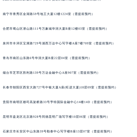
安徽省淮北市相山区淮海路理查德米勒售后服务中心（需提前预约）
南宁市青秀区金湖路59号地王大厦12楼1224室（需提前预约）
安徽省淮南市田家庵区国庆中路理查德米勒售后服务中心（需提前预约）
安徽省黄山市屯溪区黄山西路理查德米勒售后服务中心（需提前预约）
合肥市蜀山区潜山路111号万象城华润大厦B座12楼03室（需提前预约）
安徽省六安市金安区解放中路理查德米勒售后服务中心（需提前预约）
安徽省马鞍山市雨山区湖南西路理查德米勒售后服务中心（需提前预约）
泉州市丰泽区宝洲路729号浦西万达中心写字楼A座7楼709室（需提前预约）
安徽省宿州市埇桥区人民中路理查德米勒售后服务中心（需提前预约）
安徽省铜陵市铜官区石城大道理查德米勒售后服务中心（需提前预约）
青岛市南区山东路6号华润大厦B座22层04室（需提前预约）
安徽省芜湖市镜湖区中山路步行街理查德米勒售后服务中心（需提前预约）
烟台市芝罘区胜利路139号万达金融中心A座907室（需提前预约）
安徽省宣城市宣州区叠嶂西路理查德米勒售后服务中心（需提前预约）
福建省龙岩市新罗区九一南路理查德米勒售后服务中心（需提前预约）
长春市朝阳区西安大路727号中银大厦A座(旺进大厦)18层09室（需提前预约）
福建省南平市建阳区人民西路理查德米勒售后服务中心（需提前预约）
福建省宁德市蕉城区天湖东路理查德米勒售后服务中心（需提前预约）
贵阳市南明区都司高架桥路33号亨特国际金融中心14楼14D（需提前预约）
福建省莆田市城厢区霞林街道荔华东大道理查德米勒售后服务中心（需提前预约）
昆明市盘龙区北京路928号同德昆明广场写字楼10层06室（需提前预约）
福建省三明市三元区东乾二路理查德米勒售后服务中心（需提前预约）
福建省漳州市龙文区步港路理查德米勒售后服务中心（需提前预约）
石家庄市长安区中山东路39号勒泰中心写字楼B座13层07室（需提前预约）
江苏省常州市新北区龙锦路1590号现代传媒中心5号楼10层1008室理查德米勒售后服务中心（需提前预约）