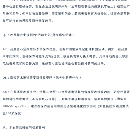
江苏省南通市崇川区工农路57号圆融广场写字楼16层1603室理查德米勒售后服务中心（需提前预约）
务中心进行维修保养。客服会通过腕表序列号（通常刻在表壳内侧或机芯桥上）核实生产
年份和型号，但不影响服务受理。需要说明的是，若腕表曾非官方拆修过，技师会提前告
江苏省苏州市苏州工业园区 星港街199号苏州中心办公楼C座22层08室理查德米勒售后服务中心（需提前预约）
知可能存在的风险及额外修复难度。
湖北省武汉市江汉区解放大道686号世界贸易大厦38层09室理查德米勒售后服务中心（需提前预约）
广西省南宁市青秀区金湖路59号地王大厦12楼1224室理查德米勒售后服务中心（需提前预约）
Q7：收费标准中提到的“活动变化”是指哪些活动？
安徽省合肥市蜀山区潜山路111号万象城华润大厦B座12楼03室理查德米勒售后服务中心（需提前预约）
福建省泉州市丰泽区宝洲路729号浦西万达中心写字楼A座7楼709室理查德米勒售后服务中心（需提前预约）
A7：品牌会不定期推出季节保养优惠、老客户回馈或限定配件折扣活动。例如，在品牌
山东省青岛市南区山东路6号华润大厦B座22层04室理查德米勒售后服务中心（需提前预约）
周年庆期间，基础保养可能享受9折优惠，或更换表带可免工时费。具体活动内容以客服
电话告知或官网公告为准，送修前可主动咨询是否有当前可参与的活动。
山东省烟台市芝罘区胜利路139号万达金融中心A座907室理查德米勒售后服务中心（需提前预约）
吉林省长春市朝阳区西安大路727号中银大厦A座(旺进大厦)18层09室理查德米勒售后服务中心（需提前预约）
Q8：日常防水测试需要额外收费吗？保养中是否包含？
贵州省贵阳市南明区都司高架桥路33号亨特国际金融中心14楼14D理查德米勒售后服务中心（需提前预约）
云南省昆明市盘龙区北京路928号同德昆明广场写字楼10层06室理查德米勒售后服务中心（需提前预约）
A8：在基础保养服务中，常规30米至100米防水测试是包含在保养流程内的。若您仅需要
河北省石家庄市长安区中山东路39号勒泰中心写字楼B座13层07室理查德米勒售后服务中心（需提前预约）
单独进行防水测试（不包含机芯保养），则属于单项检测服务，需要单独报价（通常为
陕西省西安市碑林区南关正街88号华侨城长安国际中心E座6楼10室理查德米勒售后服务中心（需提前预约）
200-500元不等）。建议在保养前告知客服是否需要强化防水测试（如更换防水圈后测试
至200米深度）。
海南省海口市龙华区金贸东路5号海口华润大厦B座17层1707室理查德米勒售后服务中心（需提前预约）
河北省唐山市路南区新华东道100号万达广场写字楼A座10层1002室理查德米勒售后服务中心（需提前预约）
八、本文信息时效与权威背书
台州市椒江区东海大道1800号腾达中心东1幢20楼2002室理查德米勒售后服务中心（需提前预约）