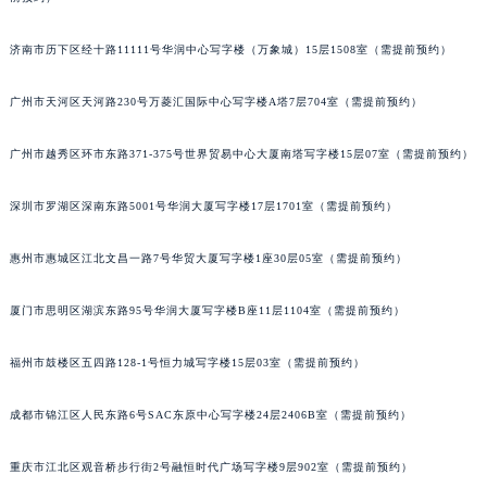
吉林省通化市东昌区环通乡江南大街理查德米勒售后服务中心（需提前预约）
济南市历下区经十路11111号华润中心写字楼（万象城）15层1508室（需提前预约）
吉林省延边市延吉市解放路理查德米勒售后服务中心（需提前预约）
辽宁省鞍山市铁东区站前街理查德米勒售后服务中心（需提前预约）
广州市天河区天河路230号万菱汇国际中心写字楼A塔7层704室（需提前预约）
辽宁省本溪市平山区胜利路理查德米勒售后服务中心（需提前预约）
辽宁省朝阳市双塔区新华路理查德米勒售后服务中心（需提前预约）
广州市越秀区环市东路371-375号世界贸易中心大厦南塔写字楼15层07室（需提前预约）
辽宁省丹东市振兴区七经街理查德米勒售后服务中心（需提前预约）
辽宁省抚顺市新抚区东一路理查德米勒售后服务中心（需提前预约）
深圳市罗湖区深南东路5001号华润大厦写字楼17层1701室（需提前预约）
辽宁省阜新市海州区解放大街理查德米勒售后服务中心（需提前预约）
惠州市惠城区江北文昌一路7号华贸大厦写字楼1座30层05室（需提前预约）
辽宁省葫芦岛市连山区中央路理查德米勒售后服务中心（需提前预约）
辽宁省锦州市古塔区中央大街理查德米勒售后服务中心（需提前预约）
厦门市思明区湖滨东路95号华润大厦写字楼B座11层1104室（需提前预约）
辽宁省辽阳市白塔区新运大街理查德米勒售后服务中心（需提前预约）
辽宁省盘锦市兴隆台区石油大街理查德米勒售后服务中心（需提前预约）
福州市鼓楼区五四路128-1号恒力城写字楼15层03室（需提前预约）
辽宁省铁岭市银州区南马路理查德米勒售后服务中心（需提前预约）
成都市锦江区人民东路6号SAC东原中心写字楼24层2406B室（需提前预约）
辽宁省营口市站前区市府路与渤海大街交叉口理查德米勒售后服务中心（需提前预约）
辽宁省沈阳市沈河区中街路137号亨得利名表维修授权店1楼理查德米勒售后服务中心（需提前预约）
重庆市江北区观音桥步行街2号融恒时代广场写字楼9层902室（需提前预约）
辽宁省沈阳市沈河区中街路83号亨得利名表维修授权店1楼理查德米勒售后服务中心（需提前预约）