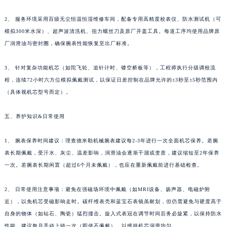
贵州省黔东南苗族侗族自治州凯里市北京西路理查德米勒售后服务中心（需提前预约）
2、 服务环境采用百级无尘恒温恒湿维修车间，配备专用高精度校表仪、防水测试机（可
贵州省黔西南布依族苗族自治州兴义市大道与桔香路交汇处理查德米勒售后服务中心（需提前预约）
模拟300米水深）、超声波清洗机、扭力螺丝刀及原厂开盖工具。每道工序均使用品牌原
贵州省铜仁市碧江区民主路理查德米勒售后服务中心（需提前预约）
厂润滑油与密封圈，确保腕表性能恢复至出厂标准。
贵州省遵义市红花岗区共青大道与嵩山路交叉口理查德米勒售后服务中心（需提前预约）
四川省阿坝州市马尔康市团结街理查德米勒售后服务中心（需提前预约）
3、 针对复杂功能机芯（如陀飞轮、追针计时、镂空桥板等），工程师执行分级调校流
程，连续72小时六方位模拟佩戴测试，以保证日差控制在品牌允许的±3秒至±5秒范围内
四川省巴中市巴州区江北大道理查德米勒售后服务中心（需提前预约）
（具体视机芯型号而定）。
四川省成都市锦江区人民东路6号SAC东原中心24层2406B室理查德米勒售后服务中心（需提前预约）
四川省达州市通川区中心广场、老车坝理查德米勒售后服务中心（需提前预约）
五、养护知识&日常使用
四川省德阳市旌阳区长江西路、南街理查德米勒售后服务中心（需提前预约）
四川省甘孜州市康定市情歌广场、箭炉街理查德米勒售后服务中心（需提前预约）
1、 腕表保养时间建议：理查德米勒机械腕表建议每2-3年进行一次全面机芯保养。若腕
四川省广安市广安区建安南路理查德米勒售后服务中心（需提前预约）
表长期佩戴，受汗水、灰尘、温差影响，润滑油会逐渐干涸或变质，建议缩短至2年保养
一次。若腕表长期闲置（超过6个月未佩戴），也应在重新佩戴前进行基础检查。
四川省广元市利州区老城南北街、东大街理查德米勒售后服务中心（需提前预约）
四川省乐山市市中区嘉定中路理查德米勒售后服务中心（需提前预约）
2、 日常使用注意事项：避免在强磁场环境中佩戴（如MRI设备、扬声器、电磁炉附
四川省凉山州市西昌市大巷口下街理查德米勒售后服务中心（需提前预约）
近），以免机芯受磁影响走时。碳纤维表壳和蓝宝石表镜虽耐划，但仍需避免与硬度高于
四川省泸州市江阳区治平路理查德米勒售后服务中心（需提前预约）
自身的物体（如钻石、陶瓷）猛烈撞击。旋入式表冠在调节时间后务必旋紧，以保持防水
四川省眉山市东坡区三苏路理查德米勒售后服务中心（需提前预约）
性能。建议每月手动上链一次（即使不佩戴），以维持机芯润滑均匀。