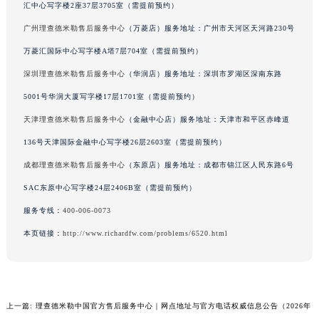
汇中心写字楼2座37层3705室（需提前预约）
广州理查德米勒售后服务中心
（万菱店）服务地址：广州市天河区天河路230号
万菱汇国际中心写字楼A塔7层704室（需提前预约）
深圳理查德米勒售后服务中心
（华润店）服务地址：深圳市罗湖区深南东路
5001号华润大厦写字楼17层1701室（需提前预约）
天津理查德米勒售后服务中心
（金融中心店）服务地址：天津市和平区赤峰道
136号天津国际金融中心写字楼26层2603室（需提前预约）
成都理查德米勒售后服务中心
（东原店）服务地址：成都市锦江区人民东路6号
SAC东原中心写字楼24层2406B室（需提前预约）
服务专线：
400-006-0073
本页链接：
http://www.richardfw.com/problems/6520.html
上一篇:
理查德米勒中国官方售后服务中心｜网点地址与官方电话权威信息公告（2026年