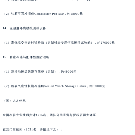
湖南省怀化市鹤城区迎丰中路理查德米勒售后服务中心（需提前预约）
湖南省娄底市娄星区长青街理查德米勒售后服务中心（需提前预约）
（2）钻石宝石检测仪GemMaster Pro 550，约18000元
湖南省邵阳市双清区东风路理查德米勒售后服务中心（需提前预约）
湖南省湘潭市雨湖区莲城大道理查德米勒售后服务中心（需提前预约）
14、温湿度环境模拟测试设备
湖南省益阳市赫山区桃花仑路理查德米勒售后服务中心（需提前预约）
（1）高低温交变走时试验箱（定制钟表专用恒温恒湿试验舱），约276000元
湖南省永州市冷水滩区永州大道与中兴路交叉口理查德米勒售后服务中心（需提前预约）
湖南省岳阳市岳阳楼区东茅岭路理查德米勒售后服务中心（需提前预约）
15、精密存储与配件恒温防潮柜
湖南省张家界市永定区解放路理查德米勒售后服务中心（需提前预约）
湖南省长沙市芙蓉区建湘路393号世茂环球金融中心写字楼10层1013室理查德米勒售后服务中心（需提前预约）
（1）润滑油恒温防潮存储柜（定制），约49000元
湖南省株洲市芦淞区建设南路理查德米勒售后服务中心（需提前预约）
甘肃省白银市白银区北京路理查德米勒售后服务中心（需提前预约）
（2）腕表气密性长期存储舱Sealed Watch Storage Cabin，约32000元
甘肃省定西市安定区解放路理查德米勒售后服务中心（需提前预约）
（三）人才体系
甘肃省敦煌市沙州镇阳关中路理查德米勒售后服务中心（需提前预约）
甘肃省合作市人民街理查德米勒售后服务中心（需提前预约）
全国在职专业技师共计1715名，团队分为直营与授权店两大体系。
甘肃省嘉峪关市雄关区新华中路理查德米勒售后服务中心（需提前预约）
甘肃省金昌市金川区北京路理查德米勒售后服务中心（需提前预约）
直营门店技师（1031名，详情见下文）：