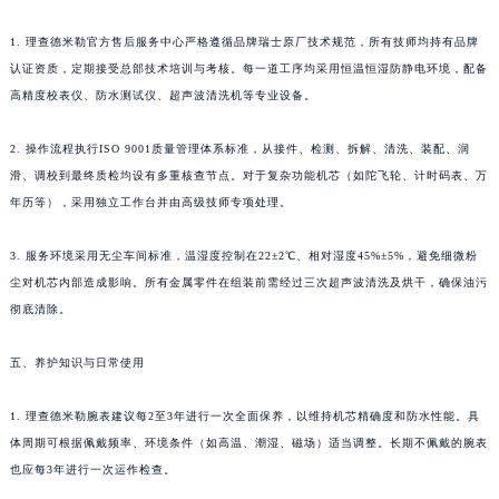
贵州省六盘水市钟山区钟山大道理查德米勒售后服务中心（需提前预约）
贵州省黔东南苗族侗族自治州凯里市北京西路理查德米勒售后服务中心（需提前预约）
1. 理查德米勒官方售后服务中心严格遵循品牌瑞士原厂技术规范，所有技师均持有品牌
贵州省黔西南布依族苗族自治州兴义市大道与桔香路交汇处理查德米勒售后服务中心（需提前预约）
认证资质，定期接受总部技术培训与考核。每一道工序均采用恒温恒湿防静电环境，配备
高精度校表仪、防水测试仪、超声波清洗机等专业设备。
贵州省铜仁市碧江区民主路理查德米勒售后服务中心（需提前预约）
贵州省遵义市红花岗区共青大道与嵩山路交叉口理查德米勒售后服务中心（需提前预约）
2. 操作流程执行ISO 9001质量管理体系标准，从接件、检测、拆解、清洗、装配、润
四川省阿坝州市马尔康市团结街理查德米勒售后服务中心（需提前预约）
滑、调校到最终质检均设有多重核查节点。对于复杂功能机芯（如陀飞轮、计时码表、万
四川省巴中市巴州区江北大道理查德米勒售后服务中心（需提前预约）
年历等），采用独立工作台并由高级技师专项处理。
四川省成都市锦江区人民东路6号SAC东原中心24层2406B室理查德米勒售后服务中心（需提前预约）
四川省达州市通川区中心广场、老车坝理查德米勒售后服务中心（需提前预约）
3. 服务环境采用无尘车间标准，温湿度控制在22±2℃、相对湿度45%±5%，避免细微粉
尘对机芯内部造成影响。所有金属零件在组装前需经过三次超声波清洗及烘干，确保油污
四川省德阳市旌阳区长江西路、南街理查德米勒售后服务中心（需提前预约）
彻底清除。
四川省甘孜州市康定市情歌广场、箭炉街理查德米勒售后服务中心（需提前预约）
四川省广安市广安区建安南路理查德米勒售后服务中心（需提前预约）
五、养护知识与日常使用
四川省广元市利州区老城南北街、东大街理查德米勒售后服务中心（需提前预约）
四川省乐山市市中区嘉定中路理查德米勒售后服务中心（需提前预约）
1. 理查德米勒腕表建议每2至3年进行一次全面保养，以维持机芯精确度和防水性能。具
四川省凉山州市西昌市大巷口下街理查德米勒售后服务中心（需提前预约）
体周期可根据佩戴频率、环境条件（如高温、潮湿、磁场）适当调整。长期不佩戴的腕表
也应每3年进行一次运作检查。
四川省泸州市江阳区治平路理查德米勒售后服务中心（需提前预约）