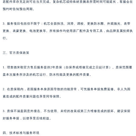
新疆维吾尔自治区库尔勒市库尔勒市人民东路理查德米勒售后服务中心（需提前预约）
若配件库存充足则可在当天完成。复杂机芯或特殊材质腕表所需时间可能延长，客服会在
预约时告知预估周期。
新疆维吾尔自治区奎屯市团结西街理查德米勒售后服务中心（需提前预约）
新疆维吾尔自治区昆玉市昆泉街理查德米勒售后服务中心（需提前预约）
3. 服务项目包括但不限于：机芯全面拆洗、润滑、调校、更换防水圈、外观抛光、表带
新疆维吾尔自治区沙湾市三道河子镇世纪大道南路理查德米勒售后服务中心（需提前预约）
更换、表蒙更换、电池更换等。所有操作均使用原厂配件及专用工具，由品牌直属技师执
新疆维吾尔自治区石河子市北二路理查德米勒售后服务中心（需提前预约）
行。
新疆维吾尔自治区双河市光明路理查德米勒售后服务中心（需提前预约）
新疆维吾尔自治区塔城市塔城地区闻琴路理查德米勒售后服务中心（需提前预约）
三、官方质保政策
新疆维吾尔自治区铁门关市兴疆路理查德米勒售后服务中心（需提前预约）
1. 理查德米勒官方售后服务提供2年质保（自保养或维修完成之日起计算）。质保范围覆
新疆维吾尔自治区图木舒克市图木舒克市中兴街理查德米勒售后服务中心（需提前预约）
盖本次服务所涉及的机芯运行、防水性能及更换的配件质量。
新疆维吾尔自治区吐鲁番市高昌区文化中路文化中路理查德米勒售后服务中心（需提前预约）
新疆维吾尔自治区乌苏市乌鲁木齐北路理查德米勒售后服务中心（需提前预约）
2. 在质保期内，若因服务本身原因导致的功能异常，可凭服务单据免费返修。非人为因
新疆维吾尔自治区五家渠市长征西街理查德米勒售后服务中心（需提前预约）
素造成的配件质量问题也享受同等保障。
新疆维吾尔自治区新星市东风路理查德米勒售后服务中心（需提前预约）
3. 质保不涵盖因意外撞击、不当使用、未经的改装或第三方维修造成的损坏。建议保留
新疆维吾尔自治区伊宁市解放西路理查德米勒售后服务中心（需提前预约）
好服务单据，以便享受后续权益。
贵州省安顺市西秀区中华南路理查德米勒售后服务中心（需提前预约）
贵州省毕节市七星关区松山路理查德米勒售后服务中心（需提前预约）
四、技术标准与服务环境