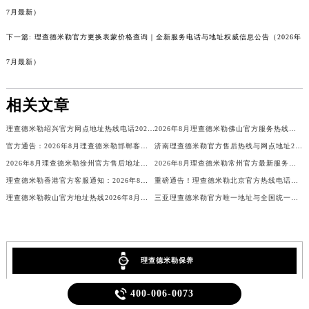
7月最新）
下一篇:
理查德米勒官方更换表蒙价格查询｜全新服务电话与地址权威信息公告（2026年
7月最新）
相关文章
理查德米勒绍兴官方网点地址热线电话2026年8月—客户售后全指南
2026年8月理查德米勒佛山官方服务热线网点地址一览
官方通告：2026年8月理查德米勒邯郸客户服务热线与网点地址导航
济南理查德米勒官方售后热线与网点地址2026年8月最新消息更新
2026年8月理查德米勒徐州官方售后地址与客服电话最新版
2026年8月理查德米勒常州官方最新服务地址及售后电话信息
理查德米勒香港官方客服通知：2026年8月最新网点地址与唯一热线电话
重磅通告！理查德米勒北京官方热线电话及售后地址2026年8月
理查德米勒鞍山官方地址热线2026年8月网点电话售后客服
三亚理查德米勒官方唯一地址与全国统一热线2026年8月最新售后客户
理查德米勒保养

400-006-0073
北京理查德米勒售后服务中心