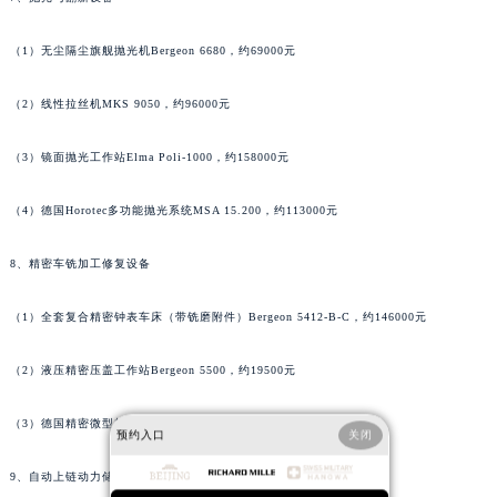
广西壮族自治区柳州市城中区中山中路理查德米勒售后服务中心（需提前预约）
广西壮族自治区钦州市钦南区金海湾东大街理查德米勒售后服务中心（需提前预约）
（1）无尘隔尘旗舰抛光机Bergeon 6680，约69000元
广西壮族自治区梧州市万秀区龙湖镇高旺路理查德米勒售后服务中心（需提前预约）
广西壮族自治区玉林市玉州区金玉路理查德米勒售后服务中心（需提前预约）
（2）线性拉丝机MKS 9050，约96000元
海南省儋州市儋州市那大镇兰洋北路理查德米勒售后服务中心（需提前预约）
（3）镜面抛光工作站Elma Poli-1000，约158000元
海南省东方市八所镇解放西路理查德米勒售后服务中心（需提前预约）
海南省琼海市嘉积镇东风路理查德米勒售后服务中心（需提前预约）
（4）德国Horotec多功能抛光系统MSA 15.200，约113000元
海南省三沙市西沙区西沙群岛永兴岛北京路理查德米勒售后服务中心（需提前预约）
海南省三亚市吉阳区迎宾路理查德米勒售后服务中心（需提前预约）
8、精密车铣加工修复设备
海南省万宁市万城镇解放路理查德米勒售后服务中心（需提前预约）
海南省文昌市文城镇教育东路理查德米勒售后服务中心（需提前预约）
（1）全套复合精密钟表车床（带铣磨附件）Bergeon 5412-B-C，约146000元
海南省五指山市通什镇三月三大道理查德米勒售后服务中心（需提前预约）
（2）液压精密压盖工作站Bergeon 5500，约19500元
香港特别行政区尖沙咀区油尖旺区广东道理查德米勒售后服务中心（需提前预约）
香港特别行政区金钟区中西区金钟道理查德米勒售后服务中心（需提前预约）
（3）德国精密微型加工车床Boley 50，约122000元
预约入口
关闭
香港特别行政区九龙区油尖旺区弥敦道理查德米勒售后服务中心（需提前预约）
香港特别行政区铜锣湾区湾仔区轩尼诗道理查德米勒售后服务中心（需提前预约）
9、自动上链动力储备模拟测试设备