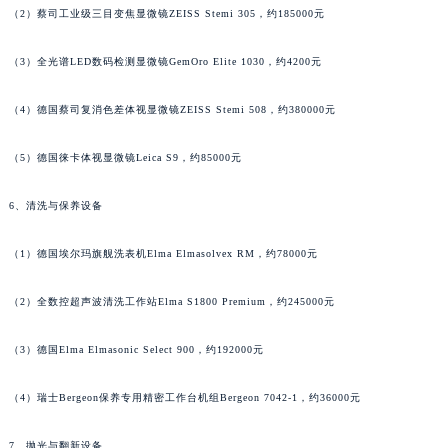
广东省汕尾市城区香洲街道园林社区翠园街理查德米勒售后服务中心（需提前预约）
（2）蔡司工业级三目变焦显微镜ZEISS Stemi 305，约185000元
广东省韶关市武江区芙蓉新区与老城中心交汇处理查德米勒售后服务中心（需提前预约）
广东省深圳市罗湖区深南东路5001号华润大厦17层1701室理查德米勒售后服务中心（需提前预约）
（3）全光谱LED数码检测显微镜GemOro Elite 1030，约4200元
广东省阳江市江城区东风一路理查德米勒售后服务中心（需提前预约）
（4）德国蔡司复消色差体视显微镜ZEISS Stemi 508，约380000元
广东省云浮市云城区金山路理查德米勒售后服务中心（需提前预约）
广东省湛江市赤坎区观海北路理查德米勒售后服务中心（需提前预约）
（5）德国徕卡体视显微镜Leica S9，约85000元
广东省肇庆市端州区信安大道与砚都大道交汇处理查德米勒售后服务中心（需提前预约）
广西壮族自治区百色市右江区中山二路理查德米勒售后服务中心（需提前预约）
6、清洗与保养设备
广西壮族自治区北海市海城区北京路理查德米勒售后服务中心（需提前预约）
（1）德国埃尔玛旗舰洗表机Elma Elmasolvex RM，约78000元
广西壮族自治区崇左市江州区石景林街道友谊大道与丽川路交汇处理查德米勒售后服务中心（需提前预约）
广西壮族自治区防城港市港口区金花茶大道理查德米勒售后服务中心（需提前预约）
（2）全数控超声波清洗工作站Elma S1800 Premium，约245000元
广西壮族自治区贵港市港北区港城街道布山大道与仙衣路交叉口理查德米勒售后服务中心（需提前预约）
广西壮族自治区桂林市秀峰区红岭路理查德米勒售后服务中心（需提前预约）
（3）德国Elma Elmasonic Select 900，约192000元
广西壮族自治区河池市金城江区金城江街道朝阳路理查德米勒售后服务中心（需提前预约）
广西壮族自治区贺州市八步区城东街道灵峰南路理查德米勒售后服务中心（需提前预约）
（4）瑞士Bergeon保养专用精密工作台机组Bergeon 7042-1，约36000元
广西壮族自治区来宾市兴宾区桂中大道理查德米勒售后服务中心（需提前预约）
7、抛光与翻新设备