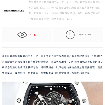
泰州市海陵区永定东路399号置地商务中心东塔写字楼（华润万象城）17层1706室（需提前预约）
作为理查德米勒腕表的主人，您一定十分关心官方保养与售后服
务的权威信息。2026年7月最新公告为您整合了官方保养价格查
宁波市江北区大闸南路500号来福士广场办公楼20层2009室（需提前预约）
询、直属售后地址、24小时客服电话等核心内容，确保您能通过
杭州市上城区钱江路1366号华润大厦写字楼A座5层503-5室（需提前预约）
合规渠道获得专业、透明的服务。以…
金华市金东区东市南街777号金华万达广场写字楼4号楼22层2209室（需提前预约）
绍兴市越城区胜利东路379号世茂天际中心写字楼8层805室（需提前预约）

嘉兴市南湖区广益路705号嘉兴世界贸易中心写字楼A座13层1304室（需提前预约）
32 次
2026-07-02
南昌市红谷滩新区红谷中大道998号绿地双子塔（中央广场）A1座办公楼14层07室（需提前预约）
济南市历下区经十路11111号华润中心写字楼（万象城）15层1508室（需提前预约）
广州市天河区天河路230号万菱汇国际中心写字楼A塔7层704室（需提前预约）
作为理查德米勒腕表的主人，您一定十分关心官方保养与售后服务的权威信息。2026年7
广州市越秀区环市东路371-375号世界贸易中心大厦南塔写字楼15层07室（需提前预约）
月最新公告为您整合了官方保养价格查询、直属售后地址、24小时客服电话等核心内容，
深圳市罗湖区深南东路5001号华润大厦写字楼17层1701室（需提前预约）
确保您能通过合规渠道获得专业、透明的服务。以下信息均来自品牌总部直接管理，涵盖
售后渠道、收费标准、质保政策、技术标准及日常养护知识，帮助您精准决策。
惠州市惠城区江北文昌一路7号华贸大厦写字楼1座30层05室（需提前预约）
厦门市思明区湖滨东路95号华润大厦写字楼B座11层1104室（需提前预约）
福州市鼓楼区五四路128-1号恒力城写字楼15层03室（需提前预约）
成都市锦江区人民东路6号SAC东原中心写字楼24层2406B室（需提前预约）
重庆市江北区观音桥步行街2号融恒时代广场写字楼9层902室（需提前预约）