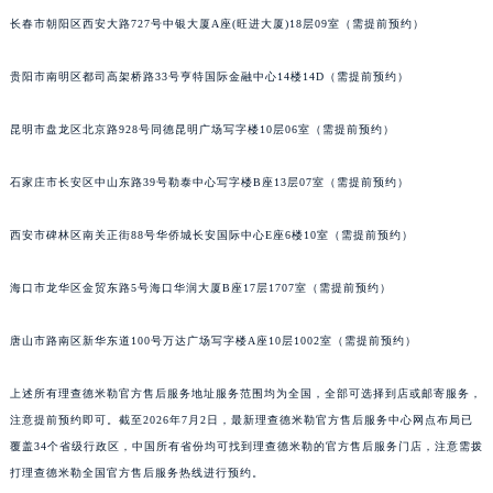
安徽省阜阳市颍州区颍州北路理查德米勒售后服务中心（需提前预约）
长春市朝阳区西安大路727号中银大厦A座(旺进大厦)18层09室（需提前预约）
安徽省淮北市相山区淮海路理查德米勒售后服务中心（需提前预约）
安徽省淮南市田家庵区国庆中路理查德米勒售后服务中心（需提前预约）
贵阳市南明区都司高架桥路33号亨特国际金融中心14楼14D（需提前预约）
安徽省黄山市屯溪区黄山西路理查德米勒售后服务中心（需提前预约）
安徽省六安市金安区解放中路理查德米勒售后服务中心（需提前预约）
昆明市盘龙区北京路928号同德昆明广场写字楼10层06室（需提前预约）
安徽省马鞍山市雨山区湖南西路理查德米勒售后服务中心（需提前预约）
石家庄市长安区中山东路39号勒泰中心写字楼B座13层07室（需提前预约）
安徽省宿州市埇桥区人民中路理查德米勒售后服务中心（需提前预约）
安徽省铜陵市铜官区石城大道理查德米勒售后服务中心（需提前预约）
西安市碑林区南关正街88号华侨城长安国际中心E座6楼10室（需提前预约）
安徽省芜湖市镜湖区中山路步行街理查德米勒售后服务中心（需提前预约）
安徽省宣城市宣州区叠嶂西路理查德米勒售后服务中心（需提前预约）
海口市龙华区金贸东路5号海口华润大厦B座17层1707室（需提前预约）
福建省龙岩市新罗区九一南路理查德米勒售后服务中心（需提前预约）
唐山市路南区新华东道100号万达广场写字楼A座10层1002室（需提前预约）
福建省南平市建阳区人民西路理查德米勒售后服务中心（需提前预约）
福建省宁德市蕉城区天湖东路理查德米勒售后服务中心（需提前预约）
上述所有理查德米勒官方售后服务地址服务范围均为全国，全部可选择到店或邮寄服务，
福建省莆田市城厢区霞林街道荔华东大道理查德米勒售后服务中心（需提前预约）
注意提前预约即可。截至2026年7月2日，最新理查德米勒官方售后服务中心网点布局已
福建省三明市三元区东乾二路理查德米勒售后服务中心（需提前预约）
覆盖34个省级行政区，中国所有省份均可找到理查德米勒的官方售后服务门店，注意需拨
福建省漳州市龙文区步港路理查德米勒售后服务中心（需提前预约）
打理查德米勒全国官方售后服务热线进行预约。