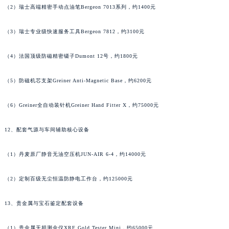
河南省周口市川汇区七一路理查德米勒售后服务中心（需提前预约）
（2）瑞士高端精密手动点油笔Bergeon 7013系列，约1400元
河南省驻马店市驿城区乐山大道与置地大道交叉口理查德米勒售后服务中心（需提前预约）
湖北省鄂州市鄂城区文星大道理查德米勒售后服务中心（需提前预约）
（3）瑞士专业级快速服务工具Bergeon 7812，约3100元
湖北省黄冈市黄州区赤壁大道理查德米勒售后服务中心（需提前预约）
（4）法国顶级防磁精密镊子Dumont 12号，约1800元
湖北省黄石市黄石港区武汉路理查德米勒售后服务中心（需提前预约）
湖北省荆门市东宝中天街步行街理查德米勒售后服务中心（需提前预约）
（5）防磁机芯支架Greiner Anti-Magnetic Base，约6200元
湖北省荆州市荆州区荆中路理查德米勒售后服务中心（需提前预约）
湖北省十堰市茅箭区人民北路理查德米勒售后服务中心（需提前预约）
（6）Greiner全自动装针机Greiner Hand Fitter X，约75000元
湖北省随州市曾都区青年路理查德米勒售后服务中心（需提前预约）
12、配套气源与车间辅助核心设备
湖北省咸宁市咸安区长安大道理查德米勒售后服务中心（需提前预约）
湖北省襄阳市樊城区长虹路与人民路交叉口理查德米勒售后服务中心（需提前预约）
（1）丹麦原厂静音无油空压机JUN-AIR 6-4，约14000元
湖北省孝感市孝南区复兴大道理查德米勒售后服务中心（需提前预约）
湖北省宜昌市西陵区夷陵大道与港窑路理查德米勒售后服务中心（需提前预约）
（2）定制百级无尘恒温防静电工作台，约125000元
湖南省常德市武陵区人民路理查德米勒售后服务中心（需提前预约）
湖南省郴州市北湖区国庆北路理查德米勒售后服务中心（需提前预约）
13、贵金属与宝石鉴定配套设备
湖南省衡阳市雁峰区解放路理查德米勒售后服务中心（需提前预约）
（1）贵金属无损测金仪XRF Gold Tester Mini，约65000元