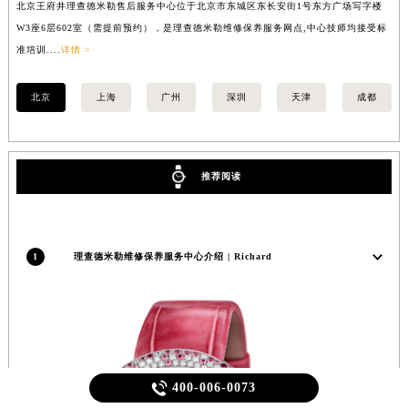
北京王府井理查德米勒售后服务中心位于北京市东城区东长安街1号东方广场写字楼
上
W3座6层602室（需提前预约），是理查德米勒维修保养服务网点,中心技师均接受标
3
准培训....
详情 >
训..
北京
上海
广州
深圳
天津
成都
推荐阅读
1
理查德米勒维修保养服务中心介绍 | Richard

400-006-0073