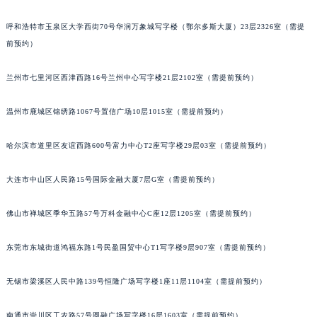
内蒙古自治区兴安盟市乌兰浩特市兴安大街理查德米勒售后服务中心（需提前预约）
呼和浩特市玉泉区大学西街70号华润万象城写字楼（鄂尔多斯大厦）23层2326室（需提
山西省大同市平城区迎宾街理查德米勒售后服务中心（需提前预约）
前预约）
山西省晋城市城区黄华街理查德米勒售后服务中心（需提前预约）
兰州市七里河区西津西路16号兰州中心写字楼21层2102室（需提前预约）
山西省晋中市榆次区顺城街理查德米勒售后服务中心（需提前预约）
山西省临汾市尧都区解放路理查德米勒售后服务中心（需提前预约）
温州市鹿城区锦绣路1067号置信广场10层1015室（需提前预约）
山西省吕梁市离石区永宁中路与建设街交叉口理查德米勒售后服务中心（需提前预约）
山西省朔州市朔城区怡西路与鄯阳西街交汇处理查德米勒售后服务中心（需提前预约）
哈尔滨市道里区友谊西路600号富力中心T2座写字楼29层03室（需提前预约）
山西省忻州市忻府区和平东街与七一南路交叉口理查德米勒售后服务中心（需提前预约）
山西省阳泉市郊区平阳东街与新城大道交叉口理查德米勒售后服务中心（需提前预约）
大连市中山区人民路15号国际金融大厦7层G室（需提前预约）
山西省运城市盐湖区河东街理查德米勒售后服务中心（需提前预约）
佛山市禅城区季华五路57号万科金融中心C座12层1205室（需提前预约）
山西省长治市潞州区英雄中路理查德米勒售后服务中心（需提前预约）
山西省太原市迎泽区迎泽街道解放路15号亨得利名表维修授权店3楼理查德米勒售后服务中心（需提前预约）
东莞市东城街道鸿福东路1号民盈国贸中心T1写字楼9层907室（需提前预约）
天津市和平区赤峰道136号天津国际金融中心26层2603室理查德米勒售后服务中心（需提前预约）
安徽省安庆市迎江区人民路理查德米勒售后服务中心（需提前预约）
无锡市梁溪区人民中路139号恒隆广场写字楼1座11层1104室（需提前预约）
安徽省蚌埠市蚌山区淮河路理查德米勒售后服务中心（需提前预约）
南通市崇川区工农路57号圆融广场写字楼16层1603室（需提前预约）
安徽省亳州市谯城区魏武大道理查德米勒售后服务中心（需提前预约）