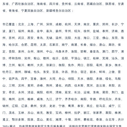
东省、广西壮族自治区、海南省、四川省、贵州省、云南省、西藏自治区、陕西省、甘肃
江西省九江市浔阳区浔阳路理查德米勒售后服务中心（需提前预约）
省、青海省、宁夏回族自治区、新疆维吾尔自治区；
江西省南昌市红谷滩新区红谷中大道998号绿地双子塔（中央广场）A1座办公楼14层1407室理查德米勒售后服务中心（需提前预约）
江西省萍乡市安源区萍安北大道与康庄路交叉口理查德米勒售后服务中心（需提前预约）
市已覆盖：北京、上海、广州、深圳、成都、杭州、天津、南京、重庆、郑州、长沙、宁
波、厦门、福州、南昌、金华、嘉兴、扬州、常州、绍兴、徐州、盐城、泰州、济南、惠
江西省上饶市信州区滨江西路理查德米勒售后服务中心（需提前预约）
州、苏州、武汉、西安、青岛、无锡、温州、沈阳、大连、海口、三亚、佛山、东莞、珠
江西省新余市渝水区北湖西路理查德米勒售后服务中心（需提前预约）
海、哈尔滨、合肥、昆明、太原、石家庄、南宁、南通、长春、烟台、唐山、廊坊、保
江西省宜春市袁州区中山中路理查德米勒售后服务中心（需提前预约）
定、贵阳、泉州、台州、湖州、中山、乌鲁木齐、洛阳、邯郸、秦皇岛、澳门、西宁、潍
江西省鹰潭市月湖区胜利东路理查德米勒售后服务中心（需提前预约）
坊、呼和浩特、沧州、鞍山、赣州、临沂、岳阳、平顶山、镇江、桂林、芜湖、汕头、淄
山东省德州市德城区东风中路理查德米勒售后服务中心（需提前预约）
博、兰州、银川、郴州、大庆、张家口、衡阳、焦作、周口、邵阳、亳州、新乡、衡水、
山东省东营市东营区济南路理查德米勒售后服务中心（需提前预约）
牡丹江、德州、聊城、包头、淮安、宜昌、许昌、邢台、宿迁、丽水、蚌埠、上饶、晋
中、葫芦岛、四平、宜春、滁州、大同、舟山、绵阳、天水、德阳、承德、绥化、马鞍
山东省济南市历下区经十路11111号华润中心写字楼（万象城）15层1508室理查德米勒售后服务中心（需提前预约）
山、三明、滨州、黄冈、赤峰、荆州、通化、鸡西、佳木斯、黑河、连云港、阜阳、吉
山东省济宁市任城区太白楼路理查德米勒售后服务中心（需提前预约）
安、枣庄、永州、清远、揭阳、梧州、渭南、延安、长治、运城、淮南、莆田、荆门、益
山东省莱芜市文化南路8号银座商城名表维修一楼名表维修理查德米勒售后服务中心（需提前预约）
阳、梅州、达州、榆林、威海、九江、济宁、齐齐哈尔、南阳、常德、呼伦贝尔、丹东、
山东省临沂市兰山区解放路理查德米勒售后服务中心（需提前预约）
锦州、辽阳、辽源、衢州、安庆、龙岩、宁德、鹰潭、泰安、商丘、驻马店、咸宁、江
山东省日照市东港区烟台路理查德米勒售后服务中心（需提前预约）
门、茂名、玉林、乐山、南充、雅安、宝鸡、柳州、拉萨、丽江、张家界、襄阳、株洲、
山东省泰安市泰山区财源街道泰山大街理查德米勒售后服务中心（需提前预约）
遵义、鄂尔多斯、阳泉、昆山、黄石、湘潭、十堰、漳州、攀枝花、香港、台北等，共计
360+网点，均有理查德米勒官方售后服务网点，详细信息需拨打理查德米勒全国官方售
山东省威海市环翠区新威海路89号振华商厦一楼名表维修理查德米勒售后服务中心（需提前预约）