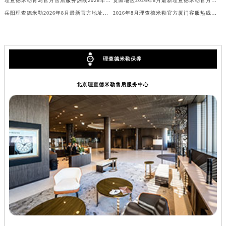
理查德米勒青岛官方售后服务热线2026年8月最新网点客户地址
贵阳地区2026年8月最新理查德米勒官方售后地址及客户服务热线
岳阳理查德米勒2026年8月最新官方地址与售后热线信息
2026年8月理查德米勒官方厦门客服热线与售后网点地址最新通知
理查德米勒保养
北京理查德米勒售后服务中心