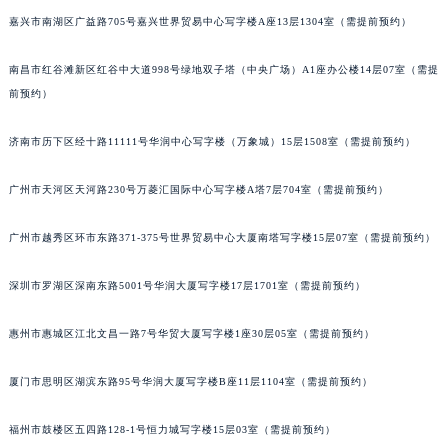
嘉兴市南湖区广益路705号嘉兴世界贸易中心写字楼A座13层1304室（需提前预约）
吉林省梅河口市新华街道梅河大街理查德米勒售后服务中心（需提前预约）
吉林省四平市铁东区紫气大路与南九经街交汇处理查德米勒售后服务中心（需提前预约）
南昌市红谷滩新区红谷中大道998号绿地双子塔（中央广场）A1座办公楼14层07室（需提
吉林省松原市宁江区五环大街理查德米勒售后服务中心（需提前预约）
前预约）
吉林省通化市东昌区环通乡江南大街理查德米勒售后服务中心（需提前预约）
吉林省延边市延吉市解放路理查德米勒售后服务中心（需提前预约）
济南市历下区经十路11111号华润中心写字楼（万象城）15层1508室（需提前预约）
辽宁省鞍山市铁东区站前街理查德米勒售后服务中心（需提前预约）
广州市天河区天河路230号万菱汇国际中心写字楼A塔7层704室（需提前预约）
辽宁省本溪市平山区胜利路理查德米勒售后服务中心（需提前预约）
辽宁省朝阳市双塔区新华路理查德米勒售后服务中心（需提前预约）
广州市越秀区环市东路371-375号世界贸易中心大厦南塔写字楼15层07室（需提前预约）
辽宁省丹东市振兴区七经街理查德米勒售后服务中心（需提前预约）
辽宁省抚顺市新抚区东一路理查德米勒售后服务中心（需提前预约）
深圳市罗湖区深南东路5001号华润大厦写字楼17层1701室（需提前预约）
辽宁省阜新市海州区解放大街理查德米勒售后服务中心（需提前预约）
惠州市惠城区江北文昌一路7号华贸大厦写字楼1座30层05室（需提前预约）
辽宁省葫芦岛市连山区中央路理查德米勒售后服务中心（需提前预约）
辽宁省锦州市古塔区中央大街理查德米勒售后服务中心（需提前预约）
厦门市思明区湖滨东路95号华润大厦写字楼B座11层1104室（需提前预约）
辽宁省辽阳市白塔区新运大街理查德米勒售后服务中心（需提前预约）
辽宁省盘锦市兴隆台区石油大街理查德米勒售后服务中心（需提前预约）
福州市鼓楼区五四路128-1号恒力城写字楼15层03室（需提前预约）
辽宁省铁岭市银州区南马路理查德米勒售后服务中心（需提前预约）