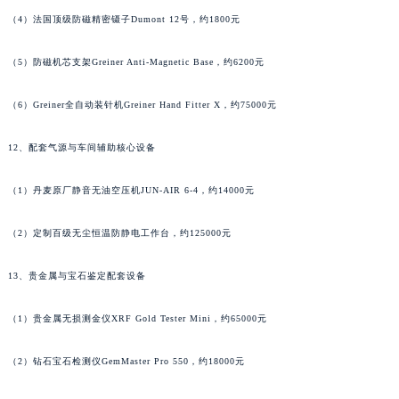
（4）法国顶级防磁精密镊子Dumont 12号，约1800元
湖南省郴州市北湖区国庆北路理查德米勒售后服务中心（需提前预约）
湖南省衡阳市雁峰区解放路理查德米勒售后服务中心（需提前预约）
（5）防磁机芯支架Greiner Anti-Magnetic Base，约6200元
湖南省怀化市鹤城区迎丰中路理查德米勒售后服务中心（需提前预约）
湖南省娄底市娄星区长青街理查德米勒售后服务中心（需提前预约）
（6）Greiner全自动装针机Greiner Hand Fitter X，约75000元
湖南省邵阳市双清区东风路理查德米勒售后服务中心（需提前预约）
12、配套气源与车间辅助核心设备
湖南省湘潭市雨湖区莲城大道理查德米勒售后服务中心（需提前预约）
湖南省益阳市赫山区桃花仑路理查德米勒售后服务中心（需提前预约）
（1）丹麦原厂静音无油空压机JUN-AIR 6-4，约14000元
湖南省永州市冷水滩区永州大道与中兴路交叉口理查德米勒售后服务中心（需提前预约）
湖南省岳阳市岳阳楼区东茅岭路理查德米勒售后服务中心（需提前预约）
（2）定制百级无尘恒温防静电工作台，约125000元
湖南省张家界市永定区解放路理查德米勒售后服务中心（需提前预约）
湖南省长沙市芙蓉区建湘路393号世茂环球金融中心写字楼10层1013室理查德米勒售后服务中心（需提前预约）
13、贵金属与宝石鉴定配套设备
湖南省株洲市芦淞区建设南路理查德米勒售后服务中心（需提前预约）
（1）贵金属无损测金仪XRF Gold Tester Mini，约65000元
甘肃省白银市白银区北京路理查德米勒售后服务中心（需提前预约）
甘肃省定西市安定区解放路理查德米勒售后服务中心（需提前预约）
（2）钻石宝石检测仪GemMaster Pro 550，约18000元
甘肃省敦煌市沙州镇阳关中路理查德米勒售后服务中心（需提前预约）
甘肃省合作市人民街理查德米勒售后服务中心（需提前预约）