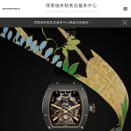
理查德米勒售后服务中心

RICHARDMILLE MAINTENANCE

理查德米勒售后服务中心竭诚为您服务！
中心介绍
联系我们