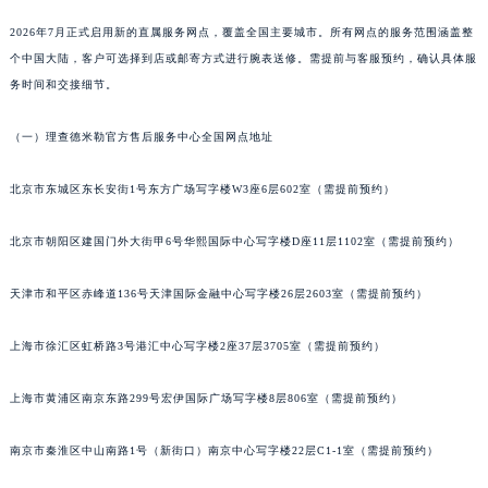
武汉市江汉区解放大道686号世界贸易大厦38层09室（需提前预约）
2026年7月正式启用新的直属服务网点，覆盖全国主要城市。所有网点的服务范围涵盖整
个中国大陆，客户可选择到店或邮寄方式进行腕表送修。需提前与客服预约，确认具体服
南宁市青秀区金湖路59号地王大厦12楼1224室（需提前预约）
务时间和交接细节。
合肥市蜀山区潜山路111号万象城华润大厦B座12楼03室（需提前预约）
泉州市丰泽区宝洲路729号浦西万达中心写字楼A座7楼709室（需提前预约）
（一）理查德米勒官方售后服务中心全国网点地址
青岛市南区山东路6号华润大厦B座22层04室（需提前预约）
烟台市芝罘区胜利路139号万达金融中心A座907室（需提前预约）
北京市东城区东长安街1号东方广场写字楼W3座6层602室（需提前预约）
长春市朝阳区西安大路727号中银大厦A座(旺进大厦)18层09室（需提前预约）
北京市朝阳区建国门外大街甲6号华熙国际中心写字楼D座11层1102室（需提前预约）
贵阳市南明区都司高架桥路33号亨特国际金融中心14楼14D（需提前预约）
昆明市盘龙区北京路928号同德昆明广场写字楼10层06室（需提前预约）
天津市和平区赤峰道136号天津国际金融中心写字楼26层2603室（需提前预约）
石家庄市长安区中山东路39号勒泰中心写字楼B座13层07室（需提前预约）
西安市碑林区南关正街88号华侨城长安国际中心E座6楼10室（需提前预约）
上海市徐汇区虹桥路3号港汇中心写字楼2座37层3705室（需提前预约）
海口市龙华区金贸东路5号海口华润大厦B座17层1707室（需提前预约）
唐山市路南区新华东道100号万达广场写字楼A座10层1002室（需提前预约）
上海市黄浦区南京东路299号宏伊国际广场写字楼8层806室（需提前预约）
台州市椒江区东海大道1800号腾达中心东1幢20楼2002室（需提前预约）
南京市秦淮区中山南路1号（新街口）南京中心写字楼22层C1-1室（需提前预约）
内蒙古自治区呼和浩特市玉泉区大学西街70号华润万象城写字楼（鄂尔多斯大厦）23层2326室（需提前预约）
甘肃省兰州市七里河区西津西路16号兰州中心写字楼21层2102室（需提前预约）