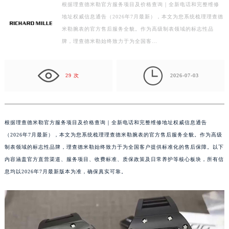
根据理查德米勒官方服务项目及价格查询｜全新电话和完整维修
扬州市邗江区国展路29号星耀天地写字楼1号楼18层1803室（需提前预约）
地址权威信息通告（2026年7月最新），本文为您系统梳理理查德
盐城市盐都区世纪大道5号盐城金融城写字楼1号楼16层1604室（需提前预约）
米勒腕表的官方售后服务全貌。作为高级制表领域的标志性品
牌，理查德米勒始终致力于为全国客…
泰州市海陵区永定东路399号置地商务中心东塔写字楼（华润万象城）17层1706室（需提前预约）
宁波市江北区大闸南路500号来福士广场办公楼20层2009室（需提前预约）

杭州市上城区钱江路1366号华润大厦写字楼A座5层503-5室（需提前预约）
29 次
2026-07-03
金华市金东区东市南街777号金华万达广场写字楼4号楼22层2209室（需提前预约）
绍兴市越城区胜利东路379号世茂天际中心写字楼8层805室（需提前预约）
嘉兴市南湖区广益路705号嘉兴世界贸易中心写字楼A座13层1304室（需提前预约）
根据理查德米勒官方服务项目及价格查询｜全新电话和完整维修地址权威信息通告
南昌市红谷滩新区红谷中大道998号绿地双子塔（中央广场）A1座办公楼14层07室（需提前预约）
（2026年7月最新），本文为您系统梳理理查德米勒腕表的官方售后服务全貌。作为高级
济南市历下区经十路11111号华润中心写字楼（万象城）15层1508室（需提前预约）
制表领域的标志性品牌，理查德米勒始终致力于为全国客户提供标准化的售后保障。以下
广州市天河区天河路230号万菱汇国际中心写字楼A塔7层704室（需提前预约）
内容涵盖官方直营渠道、服务项目、收费标准、质保政策及日常养护等核心板块，所有信
广州市越秀区环市东路371-375号世界贸易中心大厦南塔写字楼15层07室（需提前预约）
息均以2026年7月最新版本为准，确保真实可靠。
深圳市罗湖区深南东路5001号华润大厦写字楼17层1701室（需提前预约）
惠州市惠城区江北文昌一路7号华贸大厦写字楼1座30层05室（需提前预约）
厦门市思明区湖滨东路95号华润大厦写字楼B座11层1104室（需提前预约）
福州市鼓楼区五四路128-1号恒力城写字楼15层03室（需提前预约）