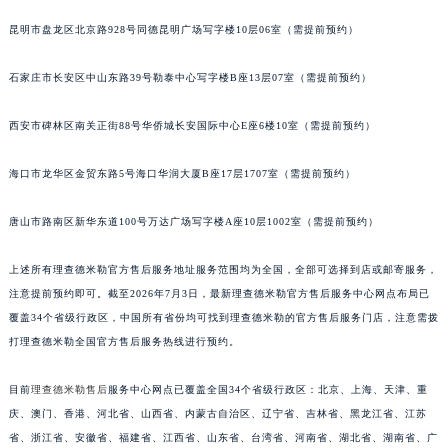
福建省三明市三元区东乾二路理查德米勒售后服务中心（需提前预约）
昆明市盘龙区北京路928号同德昆明广场写字楼10层06室（需提前预约）
福建省漳州市龙文区步港路理查德米勒售后服务中心（需提前预约）
石家庄市长安区中山东路39号勒泰中心写字楼B座13层07室（需提前预约）
江苏省常州市新北区龙锦路1590号现代传媒中心5号楼10层1008室理查德米勒售后服务中心（需提前预约）
江苏省淮安市清江浦区淮海北路理查德米勒售后服务中心（需提前预约）
西安市碑林区南关正街88号华侨城长安国际中心E座6楼10室（需提前预约）
江苏省连云港市海州区通灌北路理查德米勒售后服务中心（需提前预约）
江苏省南京市秦淮区中山南路1号南京中心22层22-C1-C3室理查德米勒售后服务中心（需提前预约）
海口市龙华区金贸东路5号海口华润大厦B座17层1707室（需提前预约）
江苏省宿迁市宿城区西湖路理查德米勒售后服务中心（需提前预约）
唐山市路南区新华东道100号万达广场写字楼A座10层1002室（需提前预约）
江苏省泰州市海陵区永定东路399号置地商务中心东塔（华润万象城）17层1706室理查德米勒售后服务中心（需提前预约）
江苏省徐州市鼓楼区淮海东路29号苏宁广场IFC国际金融中心35层3508室理查德米勒售后服务中心（需提前预约）
上述所有理查德米勒官方售后服务地址服务范围均为全国，全部可选择到店或邮寄服务，
江苏省盐城市盐都区世纪大道5号盐城金融城写字楼1号楼16层1604室理查德米勒售后服务中心（需提前预约）
注意提前预约即可。截至2026年7月3日，最新理查德米勒官方售后服务中心网点布局已
江苏省扬州市邗江区国展路29号星耀天地写字楼1号楼18层1803室理查德米勒售后服务中心（需提前预约）
覆盖34个省级行政区，中国所有省份均可找到理查德米勒的官方售后服务门店，注意需拨
江苏省镇江市京口区中山东路理查德米勒售后服务中心（需提前预约）
打理查德米勒全国官方售后服务热线进行预约。
江西省抚州市临川区赣东大道理查德米勒售后服务中心（需提前预约）
目前
理查德米勒售后
服务中心网点已覆盖全国34个省级行政区：北京、上海、天津、重
江西省赣州市章贡区文清路理查德米勒售后服务中心（需提前预约）
庆、澳门、香港、河北省、山西省、内蒙古自治区、辽宁省、吉林省、黑龙江省、江苏
江西省吉安市吉州区井冈山大道理查德米勒售后服务中心（需提前预约）
省、浙江省、安徽省、福建省、江西省、山东省、台湾省、河南省、湖北省、湖南省、广
江西省景德镇市珠山区珠山中路理查德米勒售后服务中心（需提前预约）