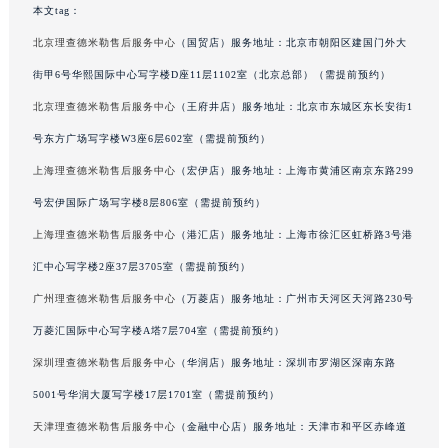
本文tag：
海南省海口市龙华区金贸东路5号海口华润大厦B座17层1707室理查德米勒售后服务中心（需提前预约）
北京理查德米勒售后服务中心
（国贸店）服务地址：北京市朝阳区建国门外大
河北省唐山市路南区新华东道100号万达广场写字楼A座10层1002室理查德米勒售后服务中心（需提前预约）
街甲6号华熙国际中心写字楼D座11层1102室（北京总部）（需提前预约）
台州市椒江区东海大道1800号腾达中心东1幢20楼2002室理查德米勒售后服务中心（需提前预约）
北京理查德米勒售后服务中心
（王府井店）服务地址：北京市东城区东长安街1
呼和浩特市玉泉区大学西街70号华润万象城写字楼（鄂尔多斯大厦）23层2326室理查德米勒售后服务中心（需提前预约）
号东方广场写字楼W3座6层602室（需提前预约）
兰州市七里河区西津西路16号兰州中心写字楼21层2102室理查德米勒售后服务中心（需提前预约）
重庆市解放碑渝中区民权路28号英利国际金融中心写字楼20层01室理查德米勒售后服务中心（需提前预约）
上海理查德米勒售后服务中心
（宏伊店）服务地址：上海市黄浦区南京东路299
节假日正常营业！
号宏伊国际广场写字楼8层806室（需提前预约）
上海理查德米勒售后服务中心
（港汇店）服务地址：上海市徐汇区虹桥路3号港
汇中心写字楼2座37层3705室（需提前预约）
广州理查德米勒售后服务中心
（万菱店）服务地址：广州市天河区天河路230号
万菱汇国际中心写字楼A塔7层704室（需提前预约）
深圳理查德米勒售后服务中心
（华润店）服务地址：深圳市罗湖区深南东路
5001号华润大厦写字楼17层1701室（需提前预约）
天津理查德米勒售后服务中心
（金融中心店）服务地址：天津市和平区赤峰道