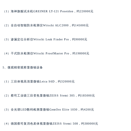
广东省清远市清城区湖西路理查德米勒售后服务中心（需提前预约）
（1）海神旗舰试水机GREINER LT-121 Poseidon，约220000元
广东省汕头市龙湖区长平路理查德米勒售后服务中心（需提前预约）
广东省汕尾市城区香洲街道园林社区翠园街理查德米勒售后服务中心（需提前预约）
（2）全自动智能防水检测仪Witschi ALC2000，约145000元
广东省韶关市武江区芙蓉新区与老城中心交汇处理查德米勒售后服务中心（需提前预约）
广东省深圳市罗湖区深南东路5001号华润大厦17层1701室理查德米勒售后服务中心（需提前预约）
（3）渗漏定位分析仪Witschi Leak Finder Pro，约90000元
广东省阳江市江城区东风一路理查德米勒售后服务中心（需提前预约）
（4）干式防水检测仪Witschi ProofMaster Pro，约198000元
广东省云浮市云城区金山路理查德米勒售后服务中心（需提前预约）
广东省湛江市赤坎区观海北路理查德米勒售后服务中心（需提前预约）
5、微观精密观察显微镜设备
广东省肇庆市端州区信安大道与砚都大道交汇处理查德米勒售后服务中心（需提前预约）
广西壮族自治区百色市右江区中山二路理查德米勒售后服务中心（需提前预约）
（1）三目体视高清显微镜Leica S6D，约320000元
广西壮族自治区北海市海城区北京路理查德米勒售后服务中心（需提前预约）
（2）蔡司工业级三目变焦显微镜ZEISS Stemi 305，约185000元
广西壮族自治区崇左市江州区石景林街道友谊大道与丽川路交汇处理查德米勒售后服务中心（需提前预约）
广西壮族自治区防城港市港口区金花茶大道理查德米勒售后服务中心（需提前预约）
（3）全光谱LED数码检测显微镜GemOro Elite 1030，约4200元
广西壮族自治区贵港市港北区港城街道布山大道与仙衣路交叉口理查德米勒售后服务中心（需提前预约）
广西壮族自治区桂林市秀峰区红岭路理查德米勒售后服务中心（需提前预约）
（4）德国蔡司复消色差体视显微镜ZEISS Stemi 508，约380000元
广西壮族自治区河池市金城江区金城江街道朝阳路理查德米勒售后服务中心（需提前预约）