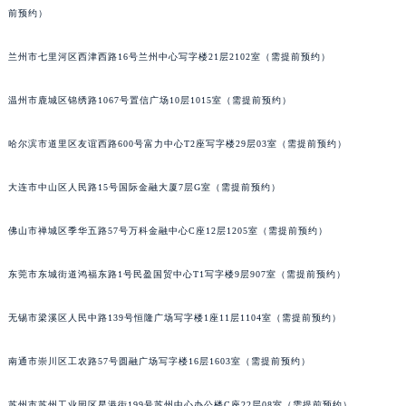
前预约）
内蒙古自治区兴安盟市乌兰浩特市兴安大街理查德米勒售后服务中心（需提前预约）
山西省大同市平城区迎宾街理查德米勒售后服务中心（需提前预约）
兰州市七里河区西津西路16号兰州中心写字楼21层2102室（需提前预约）
山西省晋城市城区黄华街理查德米勒售后服务中心（需提前预约）
山西省晋中市榆次区顺城街理查德米勒售后服务中心（需提前预约）
温州市鹿城区锦绣路1067号置信广场10层1015室（需提前预约）
山西省临汾市尧都区解放路理查德米勒售后服务中心（需提前预约）
哈尔滨市道里区友谊西路600号富力中心T2座写字楼29层03室（需提前预约）
山西省吕梁市离石区永宁中路与建设街交叉口理查德米勒售后服务中心（需提前预约）
山西省朔州市朔城区怡西路与鄯阳西街交汇处理查德米勒售后服务中心（需提前预约）
大连市中山区人民路15号国际金融大厦7层G室（需提前预约）
山西省忻州市忻府区和平东街与七一南路交叉口理查德米勒售后服务中心（需提前预约）
山西省阳泉市郊区平阳东街与新城大道交叉口理查德米勒售后服务中心（需提前预约）
佛山市禅城区季华五路57号万科金融中心C座12层1205室（需提前预约）
山西省运城市盐湖区河东街理查德米勒售后服务中心（需提前预约）
山西省长治市潞州区英雄中路理查德米勒售后服务中心（需提前预约）
东莞市东城街道鸿福东路1号民盈国贸中心T1写字楼9层907室（需提前预约）
山西省太原市迎泽区迎泽街道解放路15号亨得利名表维修授权店3楼理查德米勒售后服务中心（需提前预约）
无锡市梁溪区人民中路139号恒隆广场写字楼1座11层1104室（需提前预约）
天津市和平区赤峰道136号天津国际金融中心26层2603室理查德米勒售后服务中心（需提前预约）
安徽省安庆市迎江区人民路理查德米勒售后服务中心（需提前预约）
南通市崇川区工农路57号圆融广场写字楼16层1603室（需提前预约）
安徽省蚌埠市蚌山区淮河路理查德米勒售后服务中心（需提前预约）
安徽省亳州市谯城区魏武大道理查德米勒售后服务中心（需提前预约）
苏州市苏州工业园区星港街199号苏州中心办公楼C座22层08室（需提前预约）