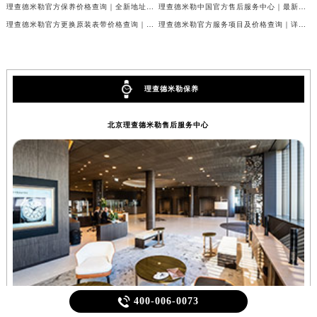
理查德米勒官方保养价格查询｜全新地址电话权威信息公告（2026年7月最新）
理查德米勒中国官方售后服务中心｜最新地址和售后服务热线权威信息通告（2026年7月最新）
理查德米勒官方更换原装表带价格查询｜热线及24小时维修地址权威信息公告（2026年7月最新）
理查德米勒官方服务项目及价格查询｜详细热线电话及全部网点地址权威信息公告（2026年7月最新）
理查德米勒保养
北京理查德米勒售后服务中心

400-006-0073