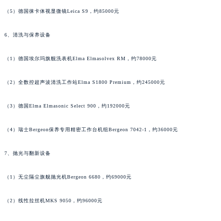
广西壮族自治区贺州市八步区城东街道灵峰南路理查德米勒售后服务中心（需提前预约）
（5）德国徕卡体视显微镜Leica S9，约85000元
广西壮族自治区来宾市兴宾区桂中大道理查德米勒售后服务中心（需提前预约）
6、清洗与保养设备
广西壮族自治区柳州市城中区中山中路理查德米勒售后服务中心（需提前预约）
广西壮族自治区钦州市钦南区金海湾东大街理查德米勒售后服务中心（需提前预约）
（1）德国埃尔玛旗舰洗表机Elma Elmasolvex RM，约78000元
广西壮族自治区梧州市万秀区龙湖镇高旺路理查德米勒售后服务中心（需提前预约）
广西壮族自治区玉林市玉州区金玉路理查德米勒售后服务中心（需提前预约）
（2）全数控超声波清洗工作站Elma S1800 Premium，约245000元
海南省儋州市儋州市那大镇兰洋北路理查德米勒售后服务中心（需提前预约）
（3）德国Elma Elmasonic Select 900，约192000元
海南省东方市八所镇解放西路理查德米勒售后服务中心（需提前预约）
海南省琼海市嘉积镇东风路理查德米勒售后服务中心（需提前预约）
（4）瑞士Bergeon保养专用精密工作台机组Bergeon 7042-1，约36000元
海南省三沙市西沙区西沙群岛永兴岛北京路理查德米勒售后服务中心（需提前预约）
海南省三亚市吉阳区迎宾路理查德米勒售后服务中心（需提前预约）
7、抛光与翻新设备
海南省万宁市万城镇解放路理查德米勒售后服务中心（需提前预约）
海南省文昌市文城镇教育东路理查德米勒售后服务中心（需提前预约）
（1）无尘隔尘旗舰抛光机Bergeon 6680，约69000元
海南省五指山市通什镇三月三大道理查德米勒售后服务中心（需提前预约）
（2）线性拉丝机MKS 9050，约96000元
香港特别行政区尖沙咀区油尖旺区广东道理查德米勒售后服务中心（需提前预约）
香港特别行政区金钟区中西区金钟道理查德米勒售后服务中心（需提前预约）