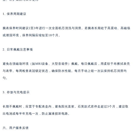
四川省凉山州市西昌市大巷口下街理查德米勒售后服务中心（需提前预约）
1. 保养周期建议
四川省泸州市江阳区治平路理查德米勒售后服务中心（需提前预约）
四川省眉山市东坡区三苏路理查德米勒售后服务中心（需提前预约）
腕表保养时间建议2至3年进行一次全面机芯清洗与润滑。若腕表长期处于高震动、高磁场
四川省绵阳市涪城区翠花街理查德米勒售后服务中心（需提前预约）
或潮湿环境，保养间隔应缩短至18个月。
四川省南充市高坪区江东大道理查德米勒售后服务中心（需提前预约）
四川省内江市东兴区汉安大道理查德米勒售后服务中心（需提前预约）
2. 日常佩戴注意事项
四川省攀枝花市东区三线大道北段理查德米勒售后服务中心（需提前预约）
避免在强磁场环境（如MRI设备、大型音箱旁）佩戴。每日佩戴后，用柔软干布擦拭表壳
四川省遂宁市船山区香林南路理查德米勒售后服务中心（需提前预约）
与表带。每周检查表冠锁定状态，确保防水性能。每月手动上链一次以保持机芯润滑均
四川省雅安市雨城区熊猫大道理查德米勒售后服务中心（需提前预约）
匀。
四川省宜宾市翠屏区长翠路理查德米勒售后服务中心（需提前预约）
四川省资阳市雁江区滨江大道一段与和平南路理查德米勒售后服务中心（需提前预约）
3. 存放与充电提示
四川省自贡市自流井区华商北路理查德米勒售后服务中心（需提前预约）
西藏自治区阿里地区噶尔县北京西路理查德米勒售后服务中心（需提前预约）
长期不佩戴时，应置于专配表盒内，避免阳光直射。石英款式若停走超过3个月，建议取
出电池或每半年充电一次，防止漏液损坏电路。
西藏自治区昌都市卡若区昌都西路理查德米勒售后服务中心（需提前预约）
西藏自治区拉萨市城关区北京中路理查德米勒售后服务中心（需提前预约）
六、用户服务反馈
西藏自治区林芝市巴宜区广东路理查德米勒售后服务中心（需提前预约）