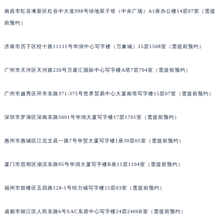
吉林省梅河口市新华街道梅河大街理查德米勒售后服务中心（需提前预约）
南昌市红谷滩新区红谷中大道998号绿地双子塔（中央广场）A1座办公楼14层07室（需提
前预约）
吉林省四平市铁东区紫气大路与南九经街交汇处理查德米勒售后服务中心（需提前预约）
吉林省松原市宁江区五环大街理查德米勒售后服务中心（需提前预约）
济南市历下区经十路11111号华润中心写字楼（万象城）15层1508室（需提前预约）
吉林省通化市东昌区环通乡江南大街理查德米勒售后服务中心（需提前预约）
吉林省延边市延吉市解放路理查德米勒售后服务中心（需提前预约）
广州市天河区天河路230号万菱汇国际中心写字楼A塔7层704室（需提前预约）
辽宁省鞍山市铁东区站前街理查德米勒售后服务中心（需提前预约）
辽宁省本溪市平山区胜利路理查德米勒售后服务中心（需提前预约）
广州市越秀区环市东路371-375号世界贸易中心大厦南塔写字楼15层07室（需提前预约）
辽宁省朝阳市双塔区新华路理查德米勒售后服务中心（需提前预约）
深圳市罗湖区深南东路5001号华润大厦写字楼17层1701室（需提前预约）
辽宁省丹东市振兴区七经街理查德米勒售后服务中心（需提前预约）
辽宁省抚顺市新抚区东一路理查德米勒售后服务中心（需提前预约）
惠州市惠城区江北文昌一路7号华贸大厦写字楼1座30层05室（需提前预约）
辽宁省阜新市海州区解放大街理查德米勒售后服务中心（需提前预约）
辽宁省葫芦岛市连山区中央路理查德米勒售后服务中心（需提前预约）
厦门市思明区湖滨东路95号华润大厦写字楼B座11层1104室（需提前预约）
辽宁省锦州市古塔区中央大街理查德米勒售后服务中心（需提前预约）
福州市鼓楼区五四路128-1号恒力城写字楼15层03室（需提前预约）
辽宁省辽阳市白塔区新运大街理查德米勒售后服务中心（需提前预约）
辽宁省盘锦市兴隆台区石油大街理查德米勒售后服务中心（需提前预约）
成都市锦江区人民东路6号SAC东原中心写字楼24层2406B室（需提前预约）
辽宁省铁岭市银州区南马路理查德米勒售后服务中心（需提前预约）