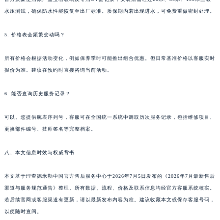
山东省青岛市南区山东路6号华润大厦B座22层04室理查德米勒售后服务中心（需提前预约）
水压测试，确保防水性能恢复至出厂标准。质保期内若出现进水，可免费重做密封处理。
山东省烟台市芝罘区胜利路139号万达金融中心A座907室理查德米勒售后服务中心（需提前预约）
5. 价格表会频繁变动吗？
吉林省长春市朝阳区西安大路727号中银大厦A座(旺进大厦)18层09室理查德米勒售后服务中心（需提前预约）
贵州省贵阳市南明区都司高架桥路33号亨特国际金融中心14楼14D理查德米勒售后服务中心（需提前预约）
所有价格会根据活动变化，例如保养季时可能推出组合优惠。但日常基准价格以客服实时
云南省昆明市盘龙区北京路928号同德昆明广场写字楼10层06室理查德米勒售后服务中心（需提前预约）
报价为准。建议在预约时直接咨询当前活动。
河北省石家庄市长安区中山东路39号勒泰中心写字楼B座13层07室理查德米勒售后服务中心（需提前预约）
陕西省西安市碑林区南关正街88号华侨城长安国际中心E座6楼10室理查德米勒售后服务中心（需提前预约）
6. 能否查询历史服务记录？
海南省海口市龙华区金贸东路5号海口华润大厦B座17层1707室理查德米勒售后服务中心（需提前预约）
可以。您提供腕表序列号，客服可在全国统一系统中调取历次服务记录，包括维修项目、
河北省唐山市路南区新华东道100号万达广场写字楼A座10层1002室理查德米勒售后服务中心（需提前预约）
更换部件编号、技师签名等完整档案。
台州市椒江区东海大道1800号腾达中心东1幢20楼2002室理查德米勒售后服务中心（需提前预约）
呼和浩特市玉泉区大学西街70号华润万象城写字楼（鄂尔多斯大厦）23层2326室理查德米勒售后服务中心（需提前预约）
八、本文信息时效与权威背书
兰州市七里河区西津西路16号兰州中心写字楼21层2102室理查德米勒售后服务中心（需提前预约）
重庆市解放碑渝中区民权路28号英利国际金融中心写字楼20层01室理查德米勒售后服务中心（需提前预约）
本文基于理查德米勒中国官方售后服务中心于2026年7月5日发布的《2026年7月最新售后
渠道与服务规范通告》整理。所有数据、流程、价格及联系信息均经官方客服系统核实。
节假日正常营业！
若后续官网或客服渠道有更新，请以最新发布内容为准。建议收藏本文或保存客服号码，
以便随时查阅。