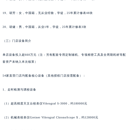
辽宁省盘锦市兴隆台区石油大街理查德米勒售后服务中心（需提前预约）
18、杨红：女，中国籍，无从业经验，学徒，25年累计修表125块
辽宁省铁岭市银州区南马路理查德米勒售后服务中心（需提前预约）
辽宁省营口市站前区市府路与渤海大街交叉口理查德米勒售后服务中心（需提前预约）
19、胡芳：女，中国籍，无从业经验，学徒，25年累计修表48块
辽宁省沈阳市沈河区中街路137号亨得利名表维修授权店1楼理查德米勒售后服务中心（需提前预约）
20、胡健：男，中国籍，从业1年，学徒，25年累计修表3块
辽宁省沈阳市沈河区中街路83号亨得利名表维修授权店1楼理查德米勒售后服务中心（需提前预约）
北京市朝阳区建国门外大街甲6号华熙国际中心D座11层1102室理查德米勒售后服务中心（北京总部）（需提前预约）
（三）门店设备简介
北京市东城区东长安街1号王府井东方广场W3座6层602室理查德米勒售后服务中心（需提前预约）
河北省保定市竞秀区朝阳北大街北国先天下理查德米勒售后服务中心（需提前预约）
单店设备投入超660万元（注：另有配套专用定制辅机、专项精密工具及全周期耗材等配
内蒙古自治区阿拉善盟市左旗土尔扈特大街理查德米勒售后服务中心（需提前预约）
套资产未纳入本次核算）
内蒙古自治区巴彦淖尔市临河区新华街理查德米勒售后服务中心（需提前预约）
54家直营门店均配备核心设备（其他授权门店按需配备）：
内蒙古自治区包头市青山区幸福路甲3号王府井百货名表维修理查德米勒售后服务中心（需提前预约）
内蒙古自治区赤峰市红山区哈达街理查德米勒售后服务中心（需提前预约）
1、走时检测与调校设备
内蒙古自治区鄂尔多斯市东胜区伊金霍洛街理查德米勒售后服务中心（需提前预约）
内蒙古自治区呼伦贝尔市海拉尔区中央街理查德米勒售后服务中心（需提前预约）
（1）超高精度天文台校表仪Vibrograf S-3000，约180000元
内蒙古自治区通辽市科尔沁区明仁大街理查德米勒售后服务中心（需提前预约）
（2）机械表校表仪Greiner Vibrograf ChronoScope X，约128000元
内蒙古自治区乌海市海勃湾区人民南路理查德米勒售后服务中心（需提前预约）