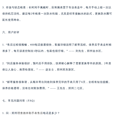
时避开剧烈运动，防止冲击伤及机芯；每天佩戴后可用干软布擦拭表壳，减少汗渍残留。
河南省新乡市红旗区人民路理查德米勒售后服务中心（需提前预约）
河南省信阳市浉河区东方红大道理查德米勒售后服务中心（需提前预约）
3. 存放与状态检查：长时间不佩戴时，应将腕表置于专业表盒中，每月手动上链一次以
河南省许昌市魏都区建安大道与八龙路交叉口理查德米勒售后服务中心（需提前预约）
保持机芯活性。建议每2年检查一次防水性能，尤其是经常接触水的款式，更换防水圈可
河南省郑州市二七区民主路10号华润大厦29层2905室理查德米勒售后服务中心（需提前预约）
延长使用寿命。
河南省周口市川汇区七一路理查德米勒售后服务中心（需提前预约）
六、用户好评
河南省驻马店市驿城区乐山大道与置地大道交叉口理查德米勒售后服务中心（需提前预约）
湖北省鄂州市鄂城区文星大道理查德米勒售后服务中心（需提前预约）
1. “售后过程很顺畅，400电话接通很快，客服详细说明了邮寄流程。保养后手表走时精
湖北省黄冈市黄州区赤壁大道理查德米勒售后服务中心（需提前预约）
准多了，每天误差控制在1秒以内，包装也很仔细。” —— 刘先生，郑州金水区。
湖北省黄石市黄石港区武汉路理查德米勒售后服务中心（需提前预约）
湖北省荆门市东宝中天街步行街理查德米勒售后服务中心（需提前预约）
2. “到店服务体验很好，预约后不用排队，技师耐心解释了需要更换零件的原因。2年质
湖北省荆州市荆州区荆中路理查德米勒售后服务中心（需提前预约）
保让人放心，推荐给朋友。” —— 赵女士，郑州郑东新区。
湖北省十堰市茅箭区人民北路理查德米勒售后服务中心（需提前预约）
3. “邮寄服务很靠谱，从顺丰寄出到收到保养完毕的手表只用了6天，全程有短信提醒。
湖北省随州市曾都区青年路理查德米勒售后服务中心（需提前预约）
保养价格透明，没有任何附加费用。” —— 王先生，郑州二七区。
湖北省咸宁市咸安区长安大道理查德米勒售后服务中心（需提前预约）
湖北省襄阳市樊城区长虹路与人民路交叉口理查德米勒售后服务中心（需提前预约）
七、常见问题问答（FAQ）
湖北省孝感市孝南区复兴大道理查德米勒售后服务中心（需提前预约）