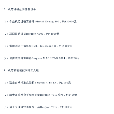
山东省泰安市泰山区财源街道泰山大街理查德米勒售后服务中心（需提前预约）
（2）高端复杂功能摇表工作站Chronowind CW-12，约168000元
山东省威海市环翠区新威海路89号振华商厦一楼名表维修理查德米勒售后服务中心（需提前预约）
10、机芯退磁故障修复设备
山东省潍坊市奎文区东风东街理查德米勒售后服务中心（需提前预约）
山东省枣庄市滕州市北辛路与善国路交叉口理查德米勒售后服务中心（需提前预约）
（1）专业机芯退磁工作站Witschi Demag 300，约132000元
山东省淄博市张店区金晶大道理查德米勒售后服务中心（需提前预约）
上海市黄浦区南京东路299号宏伊国际广场写字楼8层806室理查德米勒售后服务中心（需提前预约）
（2）双回路退磁机Bergeon 6500，约48000元
上海市徐汇区虹桥路3号港汇中心2座37层3705室理查德米勒售后服务中心（需提前预约）
（3）退磁测磁一体机Witschi Teslascope II，约11000元
浙江省杭州市上城区钱江路1366号华润大厦A座5层503-5室理查德米勒售后服务中心（需提前预约）
浙江省湖州市吴兴区劳动路理查德米勒售后服务中心（需提前预约）
（4）便携式充电退磁器Bergeon MAGNET-O 8804，约7200元
浙江省嘉兴市南湖区广益路705号嘉兴世界贸易中心A座13层1304室理查德米勒售后服务中心（需提前预约）
浙江省金华市金东区东市南街777号金华万达广场4号楼22楼2209室理查德米勒售后服务中心（需提前预约）
11、机芯精密装配润滑工具组
浙江省丽水市莲都区解放街理查德米勒售后服务中心（需提前预约）
浙江省宁波市江北区大闸南路500号来福士广场办公楼20层2009室理查德米勒售后服务中心（需提前预约）
（1）瑞士自动精准点油机Bergeon 7718-1A，约2100元
浙江省衢州市柯城区上街理查德米勒售后服务中心（需提前预约）
（2）瑞士高端精密手动点油笔Bergeon 7013系列，约1400元
浙江省绍兴市越城区胜利东路379号世茂天际中心写字楼8层805室理查德米勒售后服务中心（需提前预约）
浙江省舟山市定海区解放东路理查德米勒售后服务中心（需提前预约）