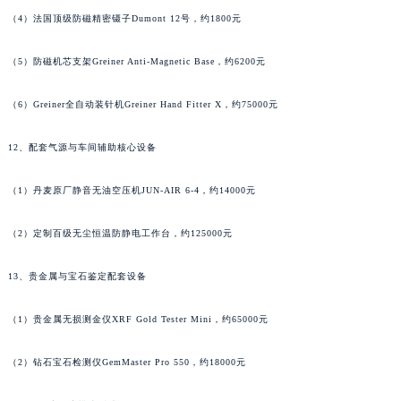
（3）瑞士专业级快速服务工具Bergeon 7812，约3100元
澳门特别行政区大堂区议事亭前地（新马路）理查德米勒售后服务中心（需提前预约）
澳门特别行政区风顺堂区南湾大马路理查德米勒售后服务中心（需提前预约）
（4）法国顶级防磁精密镊子Dumont 12号，约1800元
澳门特别行政区花地玛堂区关闸广场理查德米勒售后服务中心（需提前预约）
（5）防磁机芯支架Greiner Anti-Magnetic Base，约6200元
澳门特别行政区花王堂区大三巴商圈理查德米勒售后服务中心（需提前预约）
澳门特别行政区嘉模堂区官也街理查德米勒售后服务中心（需提前预约）
（6）Greiner全自动装针机Greiner Hand Fitter X，约75000元
澳门省路氹城市金光大道理查德米勒售后服务中心（需提前预约）
澳门特别行政区望德堂区塔石广场理查德米勒售后服务中心（需提前预约）
12、配套气源与车间辅助核心设备
福建省福州市鼓楼区五四路128-1号恒力城写字楼15层03室理查德米勒售后服务中心（需提前预约）
福建省厦门市思明区湖滨东路95号万象城华润大厦B座11层1104室理查德米勒售后服务中心（需提前预约）
（1）丹麦原厂静音无油空压机JUN-AIR 6-4，约14000元
广东省潮州市潮安区新风路与潮汕路交汇处理查德米勒售后服务中心（需提前预约）
（2）定制百级无尘恒温防静电工作台，约125000元
广东省广州市天河区天河路230号万菱汇国际中心A塔7层704室理查德米勒售后服务中心（需提前预约）
广东省广州市越秀区环市东路371-375号世界贸易中心大厦南塔15层1507室理查德米勒售后服务中心（需提前预约）
13、贵金属与宝石鉴定配套设备
广东省河源市源城区越王大道理查德米勒售后服务中心（需提前预约）
广东省惠州市惠城区江北文昌一路7号华贸大厦1座30层3005室理查德米勒售后服务中心（需提前预约）
（1）贵金属无损测金仪XRF Gold Tester Mini，约65000元
广东省江门市蓬江区广场西路理查德米勒售后服务中心（需提前预约）
（2）钻石宝石检测仪GemMaster Pro 550，约18000元
广东省揭阳市榕城进贤门步行街理查德米勒售后服务中心（需提前预约）