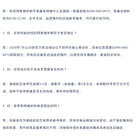
湖北省宜昌市西陵区夷陵大道与港窑路理查德米勒售后服务中心（需提前预约）
1. 问：郑州
理查德米勒手表售后
电话是多少？
湖南省常德市武陵区人民路理查德米勒售后服务中心（需提前预约）
答：郑州理查德米勒手表服务维修中心全国统一客服热线为400-006-0073，客服在线时
湖南省郴州市北湖区国庆北路理查德米勒售后服务中心（需提前预约）
间为8:00-22:00，全年无休。如需预约到店或邮寄服务，均可拨打此号码。
湖南省衡阳市雁峰区解放路理查德米勒售后服务中心（需提前预约）
湖南省怀化市鹤城区迎丰中路理查德米勒售后服务中心（需提前预约）
2. 问：在郑州如何找到理查德米勒官方售后地址？
湖南省娄底市娄星区长青街理查德米勒售后服务中心（需提前预约）
湖南省邵阳市双清区东风路理查德米勒售后服务中心（需提前预约）
答：2026年7月公示的官方售后地址位于郑州市核心商业区，具体位置需通过400-006-
0073获取指引。所有到店服务必须提前预约，以便安排专属接待，避免到店等待。
湖南省湘潭市雨湖区莲城大道理查德米勒售后服务中心（需提前预约）
湖南省益阳市赫山区桃花仑路理查德米勒售后服务中心（需提前预约）
3. 问：
理查德米勒手表保养
需要多长时间？
湖南省永州市冷水滩区永州大道与中兴路交叉口理查德米勒售后服务中心（需提前预约）
湖南省岳阳市岳阳楼区东茅岭路理查德米勒售后服务中心（需提前预约）
答：基础机芯保养完成需3-5天；换配件（如表蒙）需3天左右，若有配件库存可当天完
湖南省张家界市永定区解放路理查德米勒售后服务中心（需提前预约）
成。急单可咨询客服是否支持加急，视车间排期而定。
湖南省长沙市芙蓉区建湘路393号世茂环球金融中心写字楼10层1013室理查德米勒售后服务中心（需提前预约）
4. 问：保养和维修的价格是固定的吗？
湖南省株洲市芦淞区建设南路理查德米勒售后服务中心（需提前预约）
甘肃省白银市白银区北京路理查德米勒售后服务中心（需提前预约）
答：价格表仅为基础款机芯保养的参考报价，所有价格会根据活动变化。由于每款腕表的
甘肃省定西市安定区解放路理查德米勒售后服务中心（需提前预约）