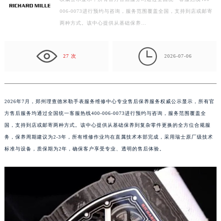
2026年7月，郑州理查德米勒手表服务维修中心专业售后保养服务
常州市新北区龙锦路1590号现代传媒中心写字楼5号楼10层1008室（需提前预约）
权威公示显示，所有官方售后服务均通过全国统一客服热线400-
徐州市鼓楼区淮海东路29号苏宁广场IFC国际金融中心写字楼35层3508室（需提前预约）
006-0073进行预约与咨询，服务范围覆盖全国，支持到店或邮寄
扬州市邗江区国展路29号星耀天地写字楼1号楼18层1803室（需提前预约）
两种方式。该中心提供从基础保养…
盐城市盐都区世纪大道5号盐城金融城写字楼1号楼16层1604室（需提前预约）
泰州市海陵区永定东路399号置地商务中心东塔写字楼（华润万象城）17层1706室（需提前预约）

27 次
2026-07-06
宁波市江北区大闸南路500号来福士广场办公楼20层2009室（需提前预约）
杭州市上城区钱江路1366号华润大厦写字楼A座5层503-5室（需提前预约）
金华市金东区东市南街777号金华万达广场写字楼4号楼22层2209室（需提前预约）
2026年7月，郑州理查德米勒手表服务维修中心专业售后保养服务权威公示显示，所有官
绍兴市越城区胜利东路379号世茂天际中心写字楼8层805室（需提前预约）
方售后服务均通过全国统一客服热线400-006-0073进行预约与咨询，服务范围覆盖全
嘉兴市南湖区广益路705号嘉兴世界贸易中心写字楼A座13层1304室（需提前预约）
国，支持到店或邮寄两种方式。该中心提供从基础保养到复杂零件更换的全方位合规服
南昌市红谷滩新区红谷中大道998号绿地双子塔（中央广场）A1座办公楼14层07室（需提前预约）
务，保养周期建议为2-3年，所有维修作业均在直属技术本部完成，采用瑞士原厂级技术
济南市历下区经十路11111号华润中心写字楼（万象城）15层1508室（需提前预约）
标准与设备，质保期为2年，确保客户享受专业、透明的售后体验。
广州市天河区天河路230号万菱汇国际中心写字楼A塔7层704室（需提前预约）
广州市越秀区环市东路371-375号世界贸易中心大厦南塔写字楼15层07室（需提前预约）
深圳市罗湖区深南东路5001号华润大厦写字楼17层1701室（需提前预约）
惠州市惠城区江北文昌一路7号华贸大厦写字楼1座30层05室（需提前预约）