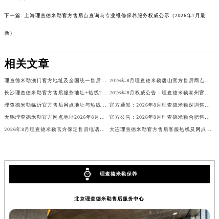
新疆维吾尔自治区喀什市解放北路理查德米勒售后服务中心（需提前预约）
7月最新）
新疆维吾尔自治区可克达拉市幸福路理查德米勒售后服务中心（需提前预约）
下一篇:
上海理查德米勒官方售后点查询与专业维修保养服务权威公示（2026年7月最
新疆维吾尔自治区克拉玛依市克拉玛依区友谊路理查德米勒售后服务中心（需提前预约）
新）
新疆维吾尔自治区库车市库车市文化东路理查德米勒售后服务中心（需提前预约）
新疆维吾尔自治区库尔勒市库尔勒市人民东路理查德米勒售后服务中心（需提前预约）
相关文章
新疆维吾尔自治区奎屯市团结西街理查德米勒售后服务中心（需提前预约）
新疆维吾尔自治区昆玉市昆泉街理查德米勒售后服务中心（需提前预约）
理查德米勒澳门官方地址及全国统一售后热线2026年8月最新公示
2026年8月理查德米勒唐山官方售后网点地址及客户热线电话最新查询
新疆维吾尔自治区沙湾市三道河子镇世纪大道南路理查德米勒售后服务中心（需提前预约）
长沙理查德米勒官方售后服务地址+热线2026年8月最新公告
2026年8月权威公告：理查德米勒泰州官方服务热线电话与网点地址更新
新疆维吾尔自治区石河子市北二路理查德米勒售后服务中心（需提前预约）
理查德米勒临沂官方售后网点地址与热线电话2026年8月最新重磅发布
官方通知：2026年8月理查德米勒深圳售后网点地址与电话
新疆维吾尔自治区双河市光明路理查德米勒售后服务中心（需提前预约）
无锡理查德米勒官方网点地址2026年8月最新，客户服务与售后热线
官方公告：2026年8月理查德米勒合肥售后网点地址及客户服务热线电话一览
2026年8月理查德米勒官方保定售后电话与地址权威公示
大连理查德米勒官方售后客服热线及网点地址2026年8月更新通知
新疆维吾尔自治区塔城市塔城地区闻琴路理查德米勒售后服务中心（需提前预约）
新疆维吾尔自治区铁门关市兴疆路理查德米勒售后服务中心（需提前预约）
新疆维吾尔自治区图木舒克市图木舒克市中兴街理查德米勒售后服务中心（需提前预约）
新疆维吾尔自治区吐鲁番市高昌区文化中路文化中路理查德米勒售后服务中心（需提前预约）
理查德米勒保养
新疆维吾尔自治区乌苏市乌鲁木齐北路理查德米勒售后服务中心（需提前预约）
新疆维吾尔自治区五家渠市长征西街理查德米勒售后服务中心（需提前预约）
北京理查德米勒售后服务中心