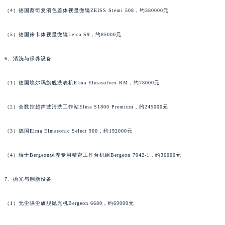
（3）全光谱LED数码检测显微镜GemOro Elite 1030，约4200元
福建省宁德市蕉城区天湖东路理查德米勒售后服务中心（需提前预约）
福建省莆田市城厢区霞林街道荔华东大道理查德米勒售后服务中心（需提前预约）
（4）德国蔡司复消色差体视显微镜ZEISS Stemi 508，约380000元
福建省三明市三元区东乾二路理查德米勒售后服务中心（需提前预约）
（5）德国徕卡体视显微镜Leica S9，约85000元
福建省漳州市龙文区步港路理查德米勒售后服务中心（需提前预约）
江苏省常州市新北区龙锦路1590号现代传媒中心5号楼10层1008室理查德米勒售后服务中心（需提前预约）
6、清洗与保养设备
江苏省淮安市清江浦区淮海北路理查德米勒售后服务中心（需提前预约）
江苏省连云港市海州区通灌北路理查德米勒售后服务中心（需提前预约）
（1）德国埃尔玛旗舰洗表机Elma Elmasolvex RM，约78000元
江苏省南京市秦淮区中山南路1号南京中心22层22-C1-C3室理查德米勒售后服务中心（需提前预约）
江苏省宿迁市宿城区西湖路理查德米勒售后服务中心（需提前预约）
（2）全数控超声波清洗工作站Elma S1800 Premium，约245000元
江苏省泰州市海陵区永定东路399号置地商务中心东塔（华润万象城）17层1706室理查德米勒售后服务中心（需提前预约）
（3）德国Elma Elmasonic Select 900，约192000元
江苏省徐州市鼓楼区淮海东路29号苏宁广场IFC国际金融中心35层3508室理查德米勒售后服务中心（需提前预约）
江苏省盐城市盐都区世纪大道5号盐城金融城写字楼1号楼16层1604室理查德米勒售后服务中心（需提前预约）
（4）瑞士Bergeon保养专用精密工作台机组Bergeon 7042-1，约36000元
江苏省扬州市邗江区国展路29号星耀天地写字楼1号楼18层1803室理查德米勒售后服务中心（需提前预约）
江苏省镇江市京口区中山东路理查德米勒售后服务中心（需提前预约）
7、抛光与翻新设备
江西省抚州市临川区赣东大道理查德米勒售后服务中心（需提前预约）
（1）无尘隔尘旗舰抛光机Bergeon 6680，约69000元
江西省赣州市章贡区文清路理查德米勒售后服务中心（需提前预约）