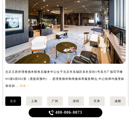
新疆维吾尔自治区新星市东风路理查德米勒售后服务中心（需提前预约）
新疆维吾尔自治区伊宁市解放西路理查德米勒售后服务中心（需提前预约）
贵州省安顺市西秀区中华南路理查德米勒售后服务中心（需提前预约）
贵州省毕节市七星关区松山路理查德米勒售后服务中心（需提前预约）
贵州省六盘水市钟山区钟山大道理查德米勒售后服务中心（需提前预约）
贵州省黔东南苗族侗族自治州凯里市北京西路理查德米勒售后服务中心（需提前预约）
贵州省黔西南布依族苗族自治州兴义市大道与桔香路交汇处理查德米勒售后服务中心（需提前预约）
贵州省铜仁市碧江区民主路理查德米勒售后服务中心（需提前预约）
贵州省遵义市红花岗区共青大道与嵩山路交叉口理查德米勒售后服务中心（需提前预约）
四川省阿坝州市马尔康市团结街理查德米勒售后服务中心（需提前预约）
北京王府井理查德米勒售后服务中心位于北京市东城区东长安街1号东方广场写字楼
上
四川省巴中市巴州区江北大道理查德米勒售后服务中心（需提前预约）
W3座6层602室（需提前预约），是理查德米勒维修保养服务网点,中心技师均接受标
3
四川省成都市锦江区人民东路6号SAC东原中心24层2406B室理查德米勒售后服务中心（需提前预约）
准培训....
详情 >
训..
四川省达州市通川区中心广场、老车坝理查德米勒售后服务中心（需提前预约）
北京
上海
广州
深圳
天津
成都
四川省德阳市旌阳区长江西路、南街理查德米勒售后服务中心（需提前预约）

400-006-0073
四川省甘孜州市康定市情歌广场、箭炉街理查德米勒售后服务中心（需提前预约）
四川省广安市广安区建安南路理查德米勒售后服务中心（需提前预约）