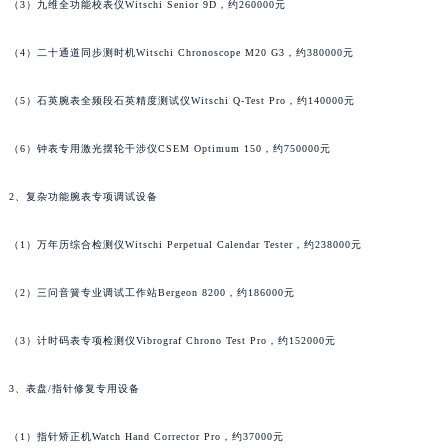
内蒙古自治区乌兰察布市集宁区恩和大街理查德米勒售后服务中心（需提前预约）
（3）九维全功能校表仪Witschi Senior 9D，约260000元
内蒙古自治区锡林郭勒盟市锡林浩特市光明街与额尔敦路交叉口理查德米勒售后服务中心（需提前预约）
内蒙古自治区兴安盟市乌兰浩特市兴安大街理查德米勒售后服务中心（需提前预约）
（4）二十通道同步测时机Witschi Chronoscope M20 G3，约380000元
山西省大同市平城区迎宾街理查德米勒售后服务中心（需提前预约）
山西省晋城市城区黄华街理查德米勒售后服务中心（需提前预约）
（5）石英腕表全频段石英精度测试仪Witschi Q-Test Pro，约140000元
山西省晋中市榆次区顺城街理查德米勒售后服务中心（需提前预约）
（6）钟表专用激光摆轮干涉仪CSEM Optimum 150，约750000元
山西省临汾市尧都区解放路理查德米勒售后服务中心（需提前预约）
山西省吕梁市离石区永宁中路与建设街交叉口理查德米勒售后服务中心（需提前预约）
2、复杂功能腕表专项调试设备
山西省朔州市朔城区怡西路与鄯阳西街交汇处理查德米勒售后服务中心（需提前预约）
山西省忻州市忻府区和平东街与七一南路交叉口理查德米勒售后服务中心（需提前预约）
（1）万年历综合检测仪Witschi Perpetual Calendar Tester，约238000元
山西省阳泉市郊区平阳东街与新城大道交叉口理查德米勒售后服务中心（需提前预约）
（2）三问音簧专业调试工作站Bergeon 8200，约186000元
山西省运城市盐湖区河东街理查德米勒售后服务中心（需提前预约）
山西省长治市潞州区英雄中路理查德米勒售后服务中心（需提前预约）
（3）计时码表专项检测仪Vibrograf Chrono Test Pro，约152000元
山西省太原市迎泽区迎泽街道解放路15号亨得利名表维修授权店3楼理查德米勒售后服务中心（需提前预约）
天津市和平区赤峰道136号天津国际金融中心26层2603室理查德米勒售后服务中心（需提前预约）
3、表盘/指针修复专用设备
安徽省安庆市迎江区人民路理查德米勒售后服务中心（需提前预约）