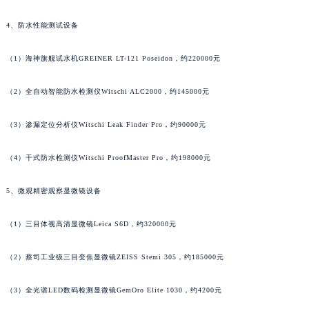
安徽省蚌埠市蚌山区淮河路理查德米勒售后服务中心（需提前预约）
（1）指针矫正机Watch Hand Corrector Pro，约37000元
安徽省亳州市谯城区魏武大道理查德米勒售后服务中心（需提前预约）
4、防水性能测试设备
安徽省池州市贵池区长江路理查德米勒售后服务中心（需提前预约）
安徽省滁州市琅琊区南谯北路理查德米勒售后服务中心（需提前预约）
（1）海神旗舰试水机GREINER LT-121 Poseidon，约220000元
安徽省阜阳市颍州区颍州北路理查德米勒售后服务中心（需提前预约）
安徽省淮北市相山区淮海路理查德米勒售后服务中心（需提前预约）
（2）全自动智能防水检测仪Witschi ALC2000，约145000元
安徽省淮南市田家庵区国庆中路理查德米勒售后服务中心（需提前预约）
（3）渗漏定位分析仪Witschi Leak Finder Pro，约90000元
安徽省黄山市屯溪区黄山西路理查德米勒售后服务中心（需提前预约）
安徽省六安市金安区解放中路理查德米勒售后服务中心（需提前预约）
（4）干式防水检测仪Witschi ProofMaster Pro，约198000元
安徽省马鞍山市雨山区湖南西路理查德米勒售后服务中心（需提前预约）
安徽省宿州市埇桥区人民中路理查德米勒售后服务中心（需提前预约）
5、微观精密观察显微镜设备
安徽省铜陵市铜官区石城大道理查德米勒售后服务中心（需提前预约）
安徽省芜湖市镜湖区中山路步行街理查德米勒售后服务中心（需提前预约）
（1）三目体视高清显微镜Leica S6D，约320000元
安徽省宣城市宣州区叠嶂西路理查德米勒售后服务中心（需提前预约）
（2）蔡司工业级三目变焦显微镜ZEISS Stemi 305，约185000元
福建省龙岩市新罗区九一南路理查德米勒售后服务中心（需提前预约）
福建省南平市建阳区人民西路理查德米勒售后服务中心（需提前预约）