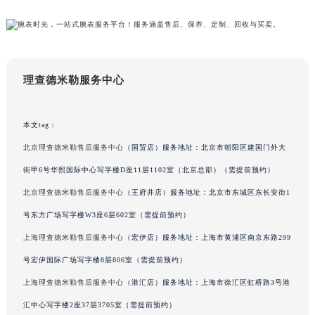
最后更新时间：2026年7月6日
宁夏回族自治区中卫市沙坡头区鼓楼东街理查德米勒售后服务中心（需提前预约）
青海省果洛藏族自治州玛沁县团结路理查德米勒售后服务中心（需提前预约）
青海省海北藏族自治州海晏县将军路理查德米勒售后服务中心（需提前预约）
青海省海东市乐都区滨河路理查德米勒售后服务中心（需提前预约）
青海省海南藏族自治州共和县青海湖大街理查德米勒售后服务中心（需提前预约）
理查德米勒服务中心
青海省海西蒙古族藏族自治州德令哈市柴达木路理查德米勒售后服务中心（需提前预约）
青海省黄南藏族自治州同仁市德合隆路理查德米勒售后服务中心（需提前预约）
本文tag：
青海省西宁市城西区海湖新区西关大道理查德米勒售后服务中心（需提前预约）
青海省玉树藏族自治州结古镇胜利路理查德米勒售后服务中心（需提前预约）
北京理查德米勒售后服务中心
（国贸店）服务地址：北京市朝阳区建国门外大
陕西省安康市汉滨区金州路理查德米勒售后服务中心（需提前预约）
街甲6号华熙国际中心写字楼D座11层1102室（北京总部）（需提前预约）
陕西省宝鸡市渭滨区经二路理查德米勒售后服务中心（需提前预约）
北京理查德米勒售后服务中心
（王府井店）服务地址：北京市东城区东长安街1
陕西省汉中市汉台区北大街理查德米勒售后服务中心（需提前预约）
号东方广场写字楼W3座6层602室（需提前预约）
陕西省商洛市商州区州城街理查德米勒售后服务中心（需提前预约）
上海理查德米勒售后服务中心
（宏伊店）服务地址：上海市黄浦区南京东路299
陕西省铜川市王益区红旗街理查德米勒售后服务中心（需提前预约）
号宏伊国际广场写字楼8层806室（需提前预约）
陕西省渭南市临渭区东风大街理查德米勒售后服务中心（需提前预约）
上海理查德米勒售后服务中心
（港汇店）服务地址：上海市徐汇区虹桥路3号港
陕西省咸阳市秦都区沣西新城统一西路与白马河路交汇处理查德米勒售后服务中心（需提前预约）