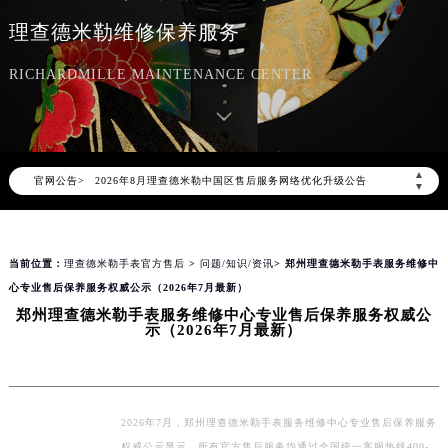
理查德米勒售后服务中心
理查德米勒维修保养服务
RICHARDMILLE MAINTENANCE CENTER
2026年8月理查德米勒中国区售后服务网络优化升级公告
▲
官网公告>
2026年8月理查德米勒全国官方售后客户服务热线：400-006-0073
▼
理查德米勒官方全国统一服务热线400-006-0073，服务覆盖中国大陆、香港、澳门、台湾全部区域（非大陆需加拨“+86”）
2026年8月理查德米勒售后服务中心最新网点地址：
当前位置：
理查德米勒手表官方售后
>
问题/知识/资讯
> 郑州理查德米勒手表服务维修中
北京市朝阳区建国门外大街甲6号华熙国际中心写字楼D座11层1102室（北京总部）（需提前预约）
心专业售后保养服务权威公示（2026年7月最新）
北京市东城区东长安街1号东方广场写字楼W3座6层602室（需提前预约）
郑州理查德米勒手表服务维修中心专业售后保养服务权威公
天津市和平区赤峰道136号天津国际金融中心写字楼26层2603室（需提前预约）
示（2026年7月最新）
上海市徐汇区虹桥路3号港汇中心写字楼2座37层3705室（需提前预约）
上海市黄浦区南京东路299号宏伊国际广场写字楼8层806室（需提前预约）
南京市秦淮区中山南路1号（新街口）南京中心写字楼22层C1-1室（需提前预约）