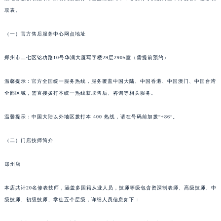
2. 官方售后地址：2026年7月变更为郑州市核心商业区的直属客户服务中心，具体位置可
南通市崇川区工农路57号圆融广场写字楼16层1603室（需提前预约）
致电客服获取指引。所有到店服务均需提前预约，中心设有专属接待区，方便客户送修或
苏州市苏州工业园区星港街199号苏州中心办公楼C座22层08室（需提前预约）
取表。
武汉市江汉区解放大道686号世界贸易大厦38层09室（需提前预约）
（一）官方售后服务中心网点地址
南宁市青秀区金湖路59号地王大厦12楼1224室（需提前预约）
合肥市蜀山区潜山路111号万象城华润大厦B座12楼03室（需提前预约）
郑州市二七区铭功路10号华润大厦写字楼29层2905室（需提前预约）
泉州市丰泽区宝洲路729号浦西万达中心写字楼A座7楼709室（需提前预约）
青岛市南区山东路6号华润大厦B座22层04室（需提前预约）
温馨提示：官方全国统一服务热线，服务覆盖中国大陆、中国香港、中国澳门、中国台湾
烟台市芝罘区胜利路139号万达金融中心A座907室（需提前预约）
全部区域，需直接拨打本统一热线获取售后、咨询等相关服务。
长春市朝阳区西安大路727号中银大厦A座(旺进大厦)18层09室（需提前预约）
温馨提示：中国大陆以外地区拨打本 400 热线，请在号码前加拨“+86”。
贵阳市南明区都司高架桥路33号亨特国际金融中心14楼14D（需提前预约）
昆明市盘龙区北京路928号同德昆明广场写字楼10层06室（需提前预约）
（二）门店技师简介
石家庄市长安区中山东路39号勒泰中心写字楼B座13层07室（需提前预约）
西安市碑林区南关正街88号华侨城长安国际中心E座6楼10室（需提前预约）
郑州店
海口市龙华区金贸东路5号海口华润大厦B座17层1707室（需提前预约）
唐山市路南区新华东道100号万达广场写字楼A座10层1002室（需提前预约）
本店共计20名修表技师，涵盖多国籍从业人员，技师等级包含资深制表师、高级技师、中
级技师、初级技师、学徒五个层级，详细人员信息如下：
台州市椒江区东海大道1800号腾达中心东1幢20楼2002室（需提前预约）