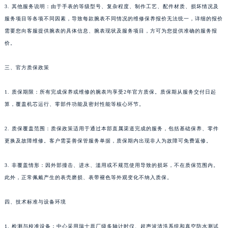
广西壮族自治区桂林市秀峰区红岭路理查德米勒售后服务中心（需提前预约）
3. 其他服务说明：由于手表的等级型号、复杂程度、制作工艺、配件材质、损坏情况及
广西壮族自治区河池市金城江区金城江街道朝阳路理查德米勒售后服务中心（需提前预约）
服务项目等各项不同因素，导致每款腕表不同情况的维修保养报价无法统一，详细的报价
广西壮族自治区贺州市八步区城东街道灵峰南路理查德米勒售后服务中心（需提前预约）
需要您向客服提供腕表的具体信息、腕表现状及服务项目，方可为您提供准确的服务报
广西壮族自治区来宾市兴宾区桂中大道理查德米勒售后服务中心（需提前预约）
价。
广西壮族自治区柳州市城中区中山中路理查德米勒售后服务中心（需提前预约）
广西壮族自治区钦州市钦南区金海湾东大街理查德米勒售后服务中心（需提前预约）
三、官方质保政策
广西壮族自治区梧州市万秀区龙湖镇高旺路理查德米勒售后服务中心（需提前预约）
1. 质保期限：所有完成保养或维修的腕表均享受2年官方质保。质保期从服务交付日起
广西壮族自治区玉林市玉州区金玉路理查德米勒售后服务中心（需提前预约）
算，覆盖机芯运行、零部件功能及密封性能等核心环节。
海南省儋州市儋州市那大镇兰洋北路理查德米勒售后服务中心（需提前预约）
海南省东方市八所镇解放西路理查德米勒售后服务中心（需提前预约）
2. 质保覆盖范围：质保政策适用于通过本部直属渠道完成的服务，包括基础保养、零件
海南省琼海市嘉积镇东风路理查德米勒售后服务中心（需提前预约）
更换及故障维修。客户需妥善保管服务单据，质保期内出现非人为故障可免费返修。
海南省三沙市西沙区西沙群岛永兴岛北京路理查德米勒售后服务中心（需提前预约）
海南省三亚市吉阳区迎宾路理查德米勒售后服务中心（需提前预约）
3. 非覆盖情形：因外部撞击、进水、滥用或不规范使用导致的损坏，不在质保范围内。
此外，正常佩戴产生的表壳磨损、表带褪色等外观变化不纳入质保。
海南省万宁市万城镇解放路理查德米勒售后服务中心（需提前预约）
海南省文昌市文城镇教育东路理查德米勒售后服务中心（需提前预约）
四、技术标准与设备环境
海南省五指山市通什镇三月三大道理查德米勒售后服务中心（需提前预约）