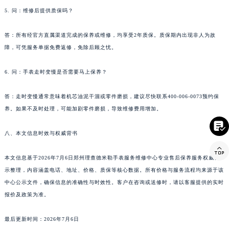
损坏程度、零件材质及服务项目不同，详细报价需向客服提供腕表具体信息后确定。
甘肃省敦煌市沙州镇阳关中路理查德米勒售后服务中心（需提前预约）
甘肃省合作市人民街理查德米勒售后服务中心（需提前预约）
5. 问：维修后提供质保吗？
甘肃省嘉峪关市雄关区新华中路理查德米勒售后服务中心（需提前预约）
答：所有经官方直属渠道完成的保养或维修，均享受2年质保。质保期内出现非人为故
甘肃省金昌市金川区北京路理查德米勒售后服务中心（需提前预约）
障，可凭服务单据免费返修，免除后顾之忧。
甘肃省酒泉市肃州区西大街理查德米勒售后服务中心（需提前预约）
甘肃省临夏市城南街道团结路理查德米勒售后服务中心（需提前预约）
6. 问：手表走时变慢是否需要马上保养？
甘肃省陇南市武都区人民路理查德米勒售后服务中心（需提前预约）
甘肃省平凉市崆峒区西大街理查德米勒售后服务中心（需提前预约）
答：走时变慢通常意味着机芯油泥干涸或零件磨损，建议尽快联系400-006-0073预约保
甘肃省庆阳市西峰区南大街理查德米勒售后服务中心（需提前预约）

养。如果不及时处理，可能加剧零件磨损，导致维修费用增加。
甘肃省天水市秦州区民主路理查德米勒售后服务中心（需提前预约）

八、本文信息时效与权威背书
甘肃省武威市凉州区迎宾路理查德米勒售后服务中心（需提前预约）
甘肃省张掖市甘州区民乐北路理查德米勒售后服务中心（需提前预约）
本文信息基于2026年7月6日郑州理查德米勒手表服务维修中心专业售后保养服务权威公
宁夏回族自治区固原市原州区文化街理查德米勒售后服务中心（需提前预约）
示整理，内容涵盖电话、地址、价格、质保等核心数据。所有价格与服务流程均来源于该
宁夏回族自治区石嘴山市大武口区贺兰山路理查德米勒售后服务中心（需提前预约）
中心公示文件，确保信息的准确性与时效性。客户在咨询或送修时，请以客服提供的实时
宁夏回族自治区吴忠市利通区开元大道理查德米勒售后服务中心（需提前预约）
报价及政策为准。
宁夏回族自治区银川市兴庆区新华东路97号新百中心C馆一层C1-18号商铺理查德米勒售后服务中心（需提前预约）