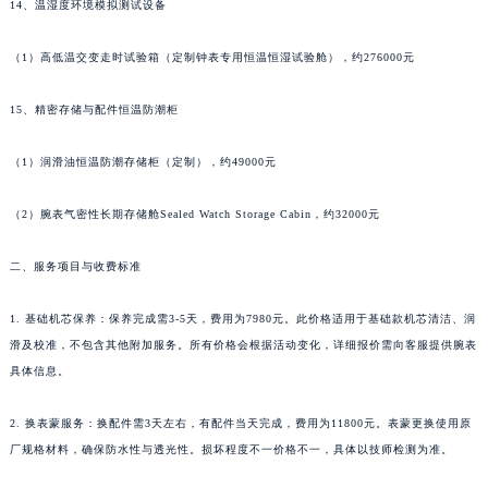
广东省茂名市电白区水东街道迎宾大道理查德米勒售后服务中心（需提前预约）
14、温湿度环境模拟测试设备
广东省梅州市梅江区金燕大道理查德米勒售后服务中心（需提前预约）
广东省清远市清城区湖西路理查德米勒售后服务中心（需提前预约）
（1）高低温交变走时试验箱（定制钟表专用恒温恒湿试验舱），约276000元
广东省汕头市龙湖区长平路理查德米勒售后服务中心（需提前预约）
广东省汕尾市城区香洲街道园林社区翠园街理查德米勒售后服务中心（需提前预约）
15、精密存储与配件恒温防潮柜
广东省韶关市武江区芙蓉新区与老城中心交汇处理查德米勒售后服务中心（需提前预约）
（1）润滑油恒温防潮存储柜（定制），约49000元
广东省深圳市罗湖区深南东路5001号华润大厦17层1701室理查德米勒售后服务中心（需提前预约）
广东省阳江市江城区东风一路理查德米勒售后服务中心（需提前预约）
（2）腕表气密性长期存储舱Sealed Watch Storage Cabin，约32000元
广东省云浮市云城区金山路理查德米勒售后服务中心（需提前预约）
广东省湛江市赤坎区观海北路理查德米勒售后服务中心（需提前预约）
二、服务项目与收费标准
广东省肇庆市端州区信安大道与砚都大道交汇处理查德米勒售后服务中心（需提前预约）
1. 基础机芯保养：保养完成需3-5天，费用为7980元。此价格适用于基础款机芯清洁、润
广西壮族自治区百色市右江区中山二路理查德米勒售后服务中心（需提前预约）
滑及校准，不包含其他附加服务。所有价格会根据活动变化，详细报价需向客服提供腕表
广西壮族自治区北海市海城区北京路理查德米勒售后服务中心（需提前预约）
具体信息。
广西壮族自治区崇左市江州区石景林街道友谊大道与丽川路交汇处理查德米勒售后服务中心（需提前预约）
广西壮族自治区防城港市港口区金花茶大道理查德米勒售后服务中心（需提前预约）
2. 换表蒙服务：换配件需3天左右，有配件当天完成，费用为11800元。表蒙更换使用原
广西壮族自治区贵港市港北区港城街道布山大道与仙衣路交叉口理查德米勒售后服务中心（需提前预约）
厂规格材料，确保防水性与透光性。损坏程度不一价格不一，具体以技师检测为准。