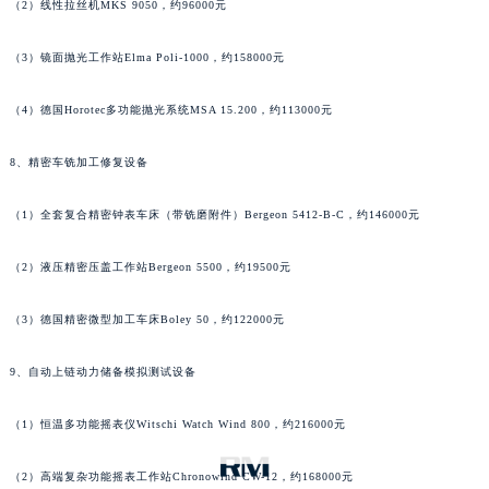
江西省吉安市吉州区井冈山大道理查德米勒售后服务中心（需提前预约）
（2）线性拉丝机MKS 9050，约96000元
江西省景德镇市珠山区珠山中路理查德米勒售后服务中心（需提前预约）
江西省九江市浔阳区浔阳路理查德米勒售后服务中心（需提前预约）
（3）镜面抛光工作站Elma Poli-1000，约158000元
江西省南昌市红谷滩新区红谷中大道998号绿地双子塔（中央广场）A1座办公楼14层1407室理查德米勒售后服务中心（需提前预约）
江西省萍乡市安源区萍安北大道与康庄路交叉口理查德米勒售后服务中心（需提前预约）
（4）德国Horotec多功能抛光系统MSA 15.200，约113000元
江西省上饶市信州区滨江西路理查德米勒售后服务中心（需提前预约）
8、精密车铣加工修复设备
江西省新余市渝水区北湖西路理查德米勒售后服务中心（需提前预约）
江西省宜春市袁州区中山中路理查德米勒售后服务中心（需提前预约）
（1）全套复合精密钟表车床（带铣磨附件）Bergeon 5412-B-C，约146000元
江西省鹰潭市月湖区胜利东路理查德米勒售后服务中心（需提前预约）
山东省德州市德城区东风中路理查德米勒售后服务中心（需提前预约）
（2）液压精密压盖工作站Bergeon 5500，约19500元
山东省东营市东营区济南路理查德米勒售后服务中心（需提前预约）
（3）德国精密微型加工车床Boley 50，约122000元
山东省济南市历下区经十路11111号华润中心写字楼（万象城）15层1508室理查德米勒售后服务中心（需提前预约）
山东省济宁市任城区太白楼路理查德米勒售后服务中心（需提前预约）
9、自动上链动力储备模拟测试设备
山东省莱芜市文化南路8号银座商城名表维修一楼名表维修理查德米勒售后服务中心（需提前预约）
山东省临沂市兰山区解放路理查德米勒售后服务中心（需提前预约）
（1）恒温多功能摇表仪Witschi Watch Wind 800，约216000元
山东省日照市东港区烟台路理查德米勒售后服务中心（需提前预约）