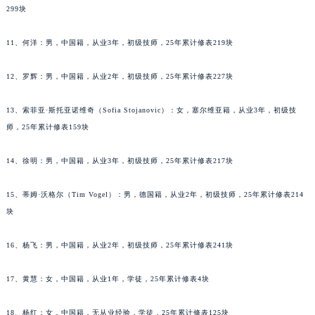
吉林省吉林市船营区河南街理查德米勒售后服务中心（需提前预约）
10、萨拉·迈尔（Sarah Mayer）：女，奥地利籍，从业9年，中级技师，25年累计修表
299块
吉林省辽源市龙山区人民大街理查德米勒售后服务中心（需提前预约）
吉林省梅河口市新华街道梅河大街理查德米勒售后服务中心（需提前预约）
11、何洋：男，中国籍，从业3年，初级技师，25年累计修表219块
吉林省四平市铁东区紫气大路与南九经街交汇处理查德米勒售后服务中心（需提前预约）
吉林省松原市宁江区五环大街理查德米勒售后服务中心（需提前预约）
12、罗辉：男，中国籍，从业2年，初级技师，25年累计修表227块
吉林省通化市东昌区环通乡江南大街理查德米勒售后服务中心（需提前预约）
吉林省延边市延吉市解放路理查德米勒售后服务中心（需提前预约）
13、索菲亚·斯托亚诺维奇（Sofia Stojanovic）：女，塞尔维亚籍，从业3年，初级技
师，25年累计修表159块
辽宁省鞍山市铁东区站前街理查德米勒售后服务中心（需提前预约）
辽宁省本溪市平山区胜利路理查德米勒售后服务中心（需提前预约）
14、徐明：男，中国籍，从业3年，初级技师，25年累计修表217块
辽宁省朝阳市双塔区新华路理查德米勒售后服务中心（需提前预约）
辽宁省丹东市振兴区七经街理查德米勒售后服务中心（需提前预约）
15、蒂姆·沃格尔（Tim Vogel）：男，德国籍，从业2年，初级技师，25年累计修表214
辽宁省抚顺市新抚区东一路理查德米勒售后服务中心（需提前预约）
块
辽宁省阜新市海州区解放大街理查德米勒售后服务中心（需提前预约）
16、杨飞：男，中国籍，从业2年，初级技师，25年累计修表241块
辽宁省葫芦岛市连山区中央路理查德米勒售后服务中心（需提前预约）
辽宁省锦州市古塔区中央大街理查德米勒售后服务中心（需提前预约）
17、黄慧：女，中国籍，从业1年，学徒，25年累计修表4块
辽宁省辽阳市白塔区新运大街理查德米勒售后服务中心（需提前预约）