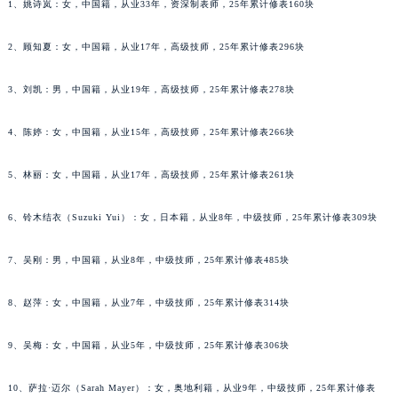
内蒙古自治区呼和浩特市玉泉区大学西街70号华润万象城写字楼（鄂尔多斯大厦）23层2326室（需提前预约）
1、姚诗岚：女，中国籍，从业33年，资深制表师，25年累计修表160块
甘肃省兰州市七里河区西津西路16号兰州中心写字楼21层2102室（需提前预约）
重庆市解放碑渝中区民权路28号英利国际金融中心写字楼20层01室（需提前预约）
2、顾知夏：女，中国籍，从业17年，高级技师，25年累计修表296块
黑龙江省大庆市萨尔图区会战大街理查德米勒售后服务中心（需提前预约）
黑龙江省鹤岗市向阳区红军路理查德米勒售后服务中心（需提前预约）
3、刘凯：男，中国籍，从业19年，高级技师，25年累计修表278块
黑龙江省黑河市爱辉区中央街理查德米勒售后服务中心（需提前预约）
4、陈婷：女，中国籍，从业15年，高级技师，25年累计修表266块
黑龙江省鸡西市鸡冠区红军路理查德米勒售后服务中心（需提前预约）
黑龙江省佳木斯市向阳区长安路理查德米勒售后服务中心（需提前预约）
5、林丽：女，中国籍，从业17年，高级技师，25年累计修表261块
黑龙江省牡丹江市东安区太平路理查德米勒售后服务中心（需提前预约）
黑龙江省七台河市桃山区大同街理查德米勒售后服务中心（需提前预约）
6、铃木结衣（Suzuki Yui）：女，日本籍，从业8年，中级技师，25年累计修表309块
黑龙江省齐齐哈尔市龙沙区龙华路理查德米勒售后服务中心（需提前预约）
7、吴刚：男，中国籍，从业8年，中级技师，25年累计修表485块
黑龙江省双鸭山市尖山区新兴大街理查德米勒售后服务中心（需提前预约）
黑龙江省绥化市北林区新华街与康庄路交叉口理查德米勒售后服务中心（需提前预约）
8、赵萍：女，中国籍，从业7年，中级技师，25年累计修表314块
黑龙江省伊春市伊美区通河路理查德米勒售后服务中心（需提前预约）
吉林省白城市洮北区明仁南街理查德米勒售后服务中心（需提前预约）
9、吴梅：女，中国籍，从业5年，中级技师，25年累计修表306块
吉林省白山市浑江区浑江大街理查德米勒售后服务中心（需提前预约）