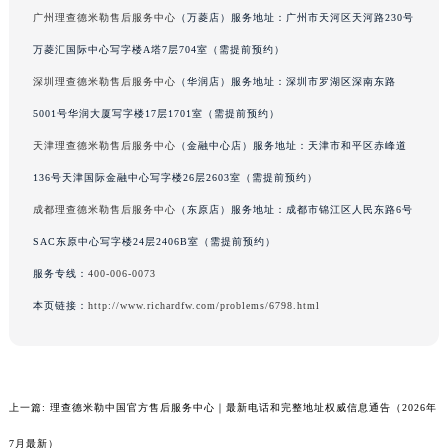
陕西省延安市宝塔区中心街理查德米勒售后服务中心（需提前预约）
汇中心写字楼2座37层3705室（需提前预约）
陕西省榆林市榆阳区长兴路理查德米勒售后服务中心（需提前预约）
广州理查德米勒售后服务中心
（万菱店）服务地址：广州市天河区天河路230号
新疆维吾尔自治区阿克苏市东大街理查德米勒售后服务中心（需提前预约）
万菱汇国际中心写字楼A塔7层704室（需提前预约）
新疆维吾尔自治区阿拉尔市胜利大道理查德米勒售后服务中心（需提前预约）
深圳理查德米勒售后服务中心
（华润店）服务地址：深圳市罗湖区深南东路
新疆维吾尔自治区阿拉山口市友好路理查德米勒售后服务中心（需提前预约）
5001号华润大厦写字楼17层1701室（需提前预约）
新疆维吾尔自治区阿勒泰市解放路理查德米勒售后服务中心（需提前预约）
天津理查德米勒售后服务中心
（金融中心店）服务地址：天津市和平区赤峰道
新疆维吾尔自治区阿图什市光明路理查德米勒售后服务中心（需提前预约）
136号天津国际金融中心写字楼26层2603室（需提前预约）
新疆维吾尔自治区白杨市军垦路理查德米勒售后服务中心（需提前预约）
新疆维吾尔自治区北屯市团结路理查德米勒售后服务中心（需提前预约）
成都理查德米勒售后服务中心
（东原店）服务地址：成都市锦江区人民东路6号
新疆维吾尔自治区博乐市博乐市北京路理查德米勒售后服务中心（需提前预约）
SAC东原中心写字楼24层2406B室（需提前预约）
新疆维吾尔自治区昌吉市延安北路理查德米勒售后服务中心（需提前预约）
服务专线：
400-006-0073
新疆维吾尔自治区阜康市博峰路理查德米勒售后服务中心（需提前预约）
本页链接：
http://www.richardfw.com/problems/6798.html
新疆维吾尔自治区哈密市伊州区建国北路理查德米勒售后服务中心（需提前预约）
新疆维吾尔自治区和田市和田市北京西路理查德米勒售后服务中心（需提前预约）
新疆维吾尔自治区胡杨河市胡杨河市胡杨路理查德米勒售后服务中心（需提前预约）
新疆维吾尔自治区霍尔果斯市亚欧北路理查德米勒售后服务中心（需提前预约）
上一篇:
理查德米勒中国官方售后服务中心｜最新电话和完整地址权威信息通告（2026年