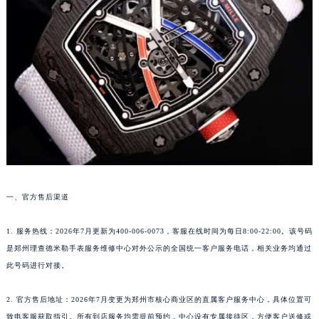
厦门市思明区湖滨东路95号华润大厦写字楼B座11层1104室（需提前预约）
福州市鼓楼区五四路128-1号恒力城写字楼15层03室（需提前预约）
成都市锦江区人民东路6号SAC东原中心写字楼24层2406B室（需提前预约）
重庆市江北区观音桥步行街2号融恒时代广场写字楼9层902室（需提前预约）
长沙市芙蓉区定王台街道建湘路393号世茂环球金融中心写字楼（芙蓉广场）10层13室（需提前预约）
郑州市二七区铭功路10号华润大厦写字楼29层2905室（需提前预约）
太原市迎泽区解放路15号亨得利名表服务中心（品牌授权店）3层整层（需提前预约）
沈阳市沈河区中街路137号亨得利名表服务中心（品牌授权店）1层整层（需提前预约）
沈阳市沈河区中街路83号亨得利名表服务中心（品牌授权店）1层整层（需提前预约）
乌鲁木齐市天山区红山路26号时代广场（CCMALL）C座17层17-B（需提前预约）
温州市鹿城区锦绣路1067号置信广场10层1015室（需提前预约）
一、官方售后渠道
哈尔滨市道里区友谊西路600号富力中心T2座写字楼29层03室（需提前预约）
大连市中山区人民路15号国际金融大厦7层G室（需提前预约）
1. 服务热线：2026年7月更新为400-006-0073，客服在线时间为每日8:00-22:00。该号码
是郑州理查德米勒手表服务维修中心对外公示的全国统一客户服务电话，相关业务均通过
佛山市禅城区季华五路57号万科金融中心C座12层1205室（需提前预约）
此号码进行对接。
东莞市东城街道鸿福东路1号民盈国贸中心T1写字楼9层907室（需提前预约）
无锡市梁溪区人民中路139号恒隆广场写字楼1座11层1104室（需提前预约）