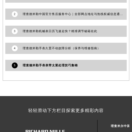
1
理查德米勒中国官方售后服务中心｜地址与官方服务热线权威信息公告（2026年7月最新）
澳门特别行政区大堂区议事亭前地（新马路）理查德米勒售后服务中心（需提前预约）
澳门特别行政区风顺堂区南湾大马路理查德米勒售后服务中心（需提前预约）
2
理查德米勒中国官方售后服务中心｜全部网点地址与热线权威信息通知（2026年6月最新）
澳门特别行政区花地玛堂区关闸广场理查德米勒售后服务中心（需提前预约）
澳门特别行政区花王堂区大三巴商圈理查德米勒售后服务中心（需提前预约）
3
理查德米勒机械表日历飞速走快？精准调节秘籍在此
澳门特别行政区嘉模堂区官也街理查德米勒售后服务中心（需提前预约）
澳门省路氹城市金光大道理查德米勒售后服务中心（需提前预约）
4
理查德米勒手表久置不动故障分析（保养与维修指南）
澳门特别行政区望德堂区塔石广场理查德米勒售后服务中心（需提前预约）
福建省福州市鼓楼区五四路128-1号恒力城写字楼15层03室理查德米勒售后服务中心（需提前预约）
5
理查德米勒手表表带太紧处理技巧集锦
福建省厦门市思明区湖滨东路95号万象城华润大厦B座11层1104室理查德米勒售后服务中心（需提前预约）
广东省潮州市潮安区新风路与潮汕路交汇处理查德米勒售后服务中心（需提前预约）
广东省广州市天河区天河路230号万菱汇国际中心A塔7层704室理查德米勒售后服务中心（需提前预约）
广东省广州市越秀区环市东路371-375号世界贸易中心大厦南塔15层1507室理查德米勒售后服务中心（需提前预约）
广东省河源市源城区越王大道理查德米勒售后服务中心（需提前预约）
广东省惠州市惠城区江北文昌一路7号华贸大厦1座30层3005室理查德米勒售后服务中心（需提前预约）
轻轻滑动下方栏目探索更多精彩内容
广东省江门市蓬江区广场西路理查德米勒售后服务中心（需提前预约）
广东省揭阳市榕城进贤门步行街理查德米勒售后服务中心（需提前预约）
理查米尔中国