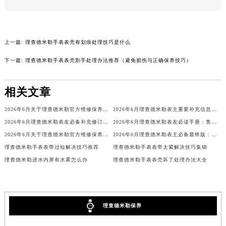
内蒙古自治区乌兰察布市集宁区恩和大街理查德米勒售后服务中心（需提前预约）
内蒙古自治区锡林郭勒盟市锡林浩特市光明街与额尔敦路交叉口理查德米勒售后服务中心（需提前预约）
内蒙古自治区兴安盟市乌兰浩特市兴安大街理查德米勒售后服务中心（需提前预约）
上一篇:
理查德米勒手表表壳有划痕处理技巧是什么
山西省大同市平城区迎宾街理查德米勒售后服务中心（需提前预约）
山西省晋城市城区黄华街理查德米勒售后服务中心（需提前预约）
下一篇:
理查德米勒手表表壳割手处理办法推荐（避免损伤与正确保养技巧）
山西省晋中市榆次区顺城街理查德米勒售后服务中心（需提前预约）
山西省临汾市尧都区解放路理查德米勒售后服务中心（需提前预约）
相关文章
山西省吕梁市离石区永宁中路与建设街交叉口理查德米勒售后服务中心（需提前预约）
2026年6月关于理查德米勒官方维修保养中心网点搬迁新增的正式文件内容
2026年6月理查德米勒表主重要补充信息：售后网点搬迁与新增
山西省朔州市朔城区怡西路与鄯阳西街交汇处理查德米勒售后服务中心（需提前预约）
2026年6月理查德米勒表友必备补充修订最终信息：售后网点搬迁及新开
2026年6月理查德米勒表友必读手册：售后网点搬迁及新开
山西省忻州市忻府区和平东街与七一南路交叉口理查德米勒售后服务中心（需提前预约）
2026年6月关于理查德米勒官方维修保养服务中心搬迁及新增的正式文件
2026年6月理查德米勒表主必备最终版：售后网点迁移与新开业
山西省阳泉市郊区平阳东街与新城大道交叉口理查德米勒售后服务中心（需提前预约）
理查德米勒手表表带过短解决技巧推荐
理查德米勒手表表带太紧解决技巧集锦
山西省运城市盐湖区河东街理查德米勒售后服务中心（需提前预约）
理查德米勒进水内屏有水雾怎么办
理查德米勒手表表壳坏了处理办法大全
山西省长治市潞州区英雄中路理查德米勒售后服务中心（需提前预约）
山西省太原市迎泽区迎泽街道解放路15号亨得利名表维修授权店3楼理查德米勒售后服务中心（需提前预约）
天津市和平区赤峰道136号天津国际金融中心26层2603室理查德米勒售后服务中心（需提前预约）
理查德米勒保养
安徽省安庆市迎江区人民路理查德米勒售后服务中心（需提前预约）