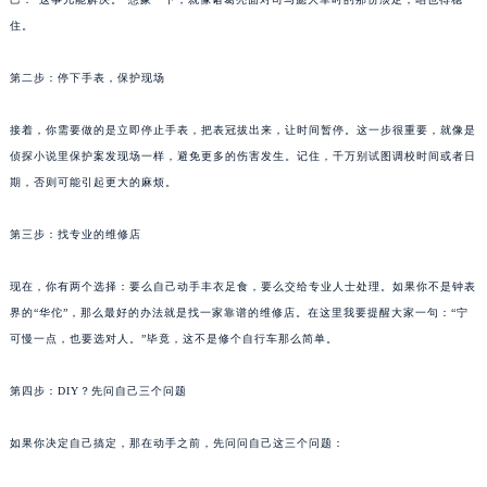
己：“这事儿能解决。”想象一下，就像诸葛亮面对司马懿大军时的那份淡定，咱也得稳
厦门市思明区湖滨东路95号华润大厦写字楼B座11层1104室（需提前预约）
住。
福州市鼓楼区五四路128-1号恒力城写字楼15层03室（需提前预约）
成都市锦江区人民东路6号SAC东原中心写字楼24层2406B室（需提前预约）
第二步：停下手表，保护现场
重庆市江北区观音桥步行街2号融恒时代广场写字楼9层902室（需提前预约）
长沙市芙蓉区定王台街道建湘路393号世茂环球金融中心写字楼（芙蓉广场）10层13室（需提前预约）
接着，你需要做的是立即停止手表，把表冠拔出来，让时间暂停。这一步很重要，就像是
郑州市二七区铭功路10号华润大厦写字楼29层2905室（需提前预约）
侦探小说里保护案发现场一样，避免更多的伤害发生。记住，千万别试图调校时间或者日
期，否则可能引起更大的麻烦。
太原市迎泽区解放路15号亨得利名表服务中心（品牌授权店）3层整层（需提前预约）
沈阳市沈河区中街路137号亨得利名表服务中心（品牌授权店）1层整层（需提前预约）
第三步：找专业的维修店
沈阳市沈河区中街路83号亨得利名表服务中心（品牌授权店）1层整层（需提前预约）
乌鲁木齐市天山区红山路26号时代广场（CCMALL）C座17层17-B（需提前预约）
现在，你有两个选择：要么自己动手丰衣足食，要么交给专业人士处理。如果你不是钟表
温州市鹿城区锦绣路1067号置信广场10层1015室（需提前预约）
界的“华佗”，那么最好的办法就是找一家靠谱的维修店。在这里我要提醒大家一句：“宁
哈尔滨市道里区友谊西路600号富力中心T2座写字楼29层03室（需提前预约）
可慢一点，也要选对人。”毕竟，这不是修个自行车那么简单。
大连市中山区人民路15号国际金融大厦7层G室（需提前预约）
第四步：DIY？先问自己三个问题
佛山市禅城区季华五路57号万科金融中心C座12层1205室（需提前预约）
东莞市东城街道鸿福东路1号民盈国贸中心T1写字楼9层907室（需提前预约）
如果你决定自己搞定，那在动手之前，先问问自己这三个问题：
无锡市梁溪区人民中路139号恒隆广场写字楼1座11层1104室（需提前预约）