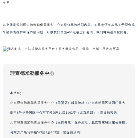
吉林省吉林市船营区河南街理查德米勒售后服务中心（需提前预约）
次见！
吉林省辽源市龙山区人民大街理查德米勒售后服务中心（需提前预约）
吉林省梅河口市新华街道梅河大街理查德米勒售后服务中心（需提前预约）
以上就是
深圳理查德米勒保养服务中心
为您分享的精彩内容。如果您还有其他关于理查德
吉林省四平市铁东区紫气大路与南九经街交汇处理查德米勒售后服务中心（需提前预约）
米勒手表维护和保养的问题，可以拨打页面400电话进行咨询，我们将竭诚为您服务。
吉林省松原市宁江区五环大街理查德米勒售后服务中心（需提前预约）
吉林省通化市东昌区环通乡江南大街理查德米勒售后服务中心（需提前预约）
吉林省延边市延吉市解放路理查德米勒售后服务中心（需提前预约）
辽宁省鞍山市铁东区站前街理查德米勒售后服务中心（需提前预约）
辽宁省本溪市平山区胜利路理查德米勒售后服务中心（需提前预约）
理查德米勒服务中心
辽宁省朝阳市双塔区新华路理查德米勒售后服务中心（需提前预约）
辽宁省丹东市振兴区七经街理查德米勒售后服务中心（需提前预约）
本文tag：
辽宁省抚顺市新抚区东一路理查德米勒售后服务中心（需提前预约）
北京理查德米勒售后服务中心
（国贸店）服务地址：北京市朝阳区建国门外大
辽宁省阜新市海州区解放大街理查德米勒售后服务中心（需提前预约）
街甲6号华熙国际中心写字楼D座11层1102室（北京总部）（需提前预约）
辽宁省葫芦岛市连山区中央路理查德米勒售后服务中心（需提前预约）
辽宁省锦州市古塔区中央大街理查德米勒售后服务中心（需提前预约）
北京理查德米勒售后服务中心
（王府井店）服务地址：北京市东城区东长安街1
辽宁省辽阳市白塔区新运大街理查德米勒售后服务中心（需提前预约）
号东方广场写字楼W3座6层602室（需提前预约）