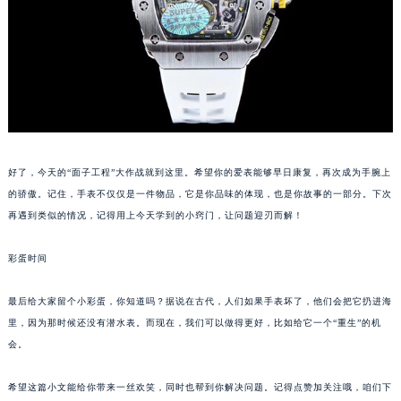
内蒙古自治区呼和浩特市玉泉区大学西街70号华润万象城写字楼（鄂尔多斯大厦）23层2326室（需提前预约）
甘肃省兰州市七里河区西津西路16号兰州中心写字楼21层2102室（需提前预约）
重庆市解放碑渝中区民权路28号英利国际金融中心写字楼20层01室（需提前预约）
黑龙江省大庆市萨尔图区会战大街理查德米勒售后服务中心（需提前预约）
黑龙江省鹤岗市向阳区红军路理查德米勒售后服务中心（需提前预约）
黑龙江省黑河市爱辉区中央街理查德米勒售后服务中心（需提前预约）
黑龙江省鸡西市鸡冠区红军路理查德米勒售后服务中心（需提前预约）
好了，今天的“面子工程”大作战就到这里。希望你的爱表能够早日康复，再次成为手腕上
黑龙江省佳木斯市向阳区长安路理查德米勒售后服务中心（需提前预约）
的骄傲。记住，手表不仅仅是一件物品，它是你品味的体现，也是你故事的一部分。下次
黑龙江省牡丹江市东安区太平路理查德米勒售后服务中心（需提前预约）
再遇到类似的情况，记得用上今天学到的小窍门，让问题迎刃而解！
黑龙江省七台河市桃山区大同街理查德米勒售后服务中心（需提前预约）
黑龙江省齐齐哈尔市龙沙区龙华路理查德米勒售后服务中心（需提前预约）
彩蛋时间
黑龙江省双鸭山市尖山区新兴大街理查德米勒售后服务中心（需提前预约）
最后给大家留个小彩蛋，你知道吗？据说在古代，人们如果手表坏了，他们会把它扔进海
黑龙江省绥化市北林区新华街与康庄路交叉口理查德米勒售后服务中心（需提前预约）
里，因为那时候还没有潜水表。而现在，我们可以做得更好，比如给它一个“重生”的机
黑龙江省伊春市伊美区通河路理查德米勒售后服务中心（需提前预约）
会。
吉林省白城市洮北区明仁南街理查德米勒售后服务中心（需提前预约）
吉林省白山市浑江区浑江大街理查德米勒售后服务中心（需提前预约）
希望这篇小文能给你带来一丝欢笑，同时也帮到你解决问题。记得点赞加关注哦，咱们下