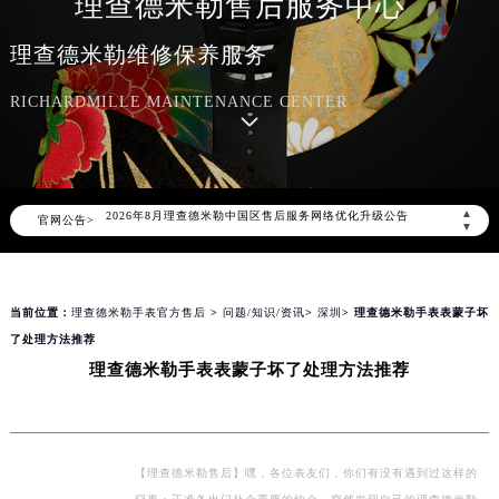
理查德米勒售后服务中心
理查德米勒维修保养服务
RICHARDMILLE MAINTENANCE CENTER
2026年8月理查德米勒中国区售后服务网络优化升级公告
▲
官网公告>
2026年8月理查德米勒全国官方售后客户服务热线：400-006-0073
▼
理查德米勒官方全国统一服务热线400-006-0073，服务覆盖中国大陆、香港、澳门、台湾全部区域（非大陆需加拨“+86”）
2026年8月理查德米勒售后服务中心最新网点地址：
当前位置：
理查德米勒手表官方售后
>
问题/知识/资讯
>
深圳
> 理查德米勒手表表蒙子坏
北京市朝阳区建国门外大街甲6号华熙国际中心写字楼D座11层1102室（北京总部）（需提前预约）
了处理方法推荐
北京市东城区东长安街1号东方广场写字楼W3座6层602室（需提前预约）
理查德米勒手表表蒙子坏了处理方法推荐
天津市和平区赤峰道136号天津国际金融中心写字楼26层2603室（需提前预约）
上海市徐汇区虹桥路3号港汇中心写字楼2座37层3705室（需提前预约）
上海市黄浦区南京东路299号宏伊国际广场写字楼8层806室（需提前预约）
南京市秦淮区中山南路1号（新街口）南京中心写字楼22层C1-1室（需提前预约）
【理查德米勒售后】嘿，各位表友们，你们有没有遇到过这样的