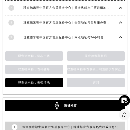
山东省泰安市泰山区财源街道泰山大街理查德米勒售后服务中心（需提前预约）
7
理查德米勒中国官方售后服务中心｜服务热线与门店详细地址权威信息公告（2026年6月最新）
山东省威海市环翠区新威海路89号振华商厦一楼名表维修理查德米勒售后服务中心（需提前预约）
山东省潍坊市奎文区东风东街理查德米勒售后服务中心（需提前预约）
8
理查德米勒中国官方售后服务中心｜全部地址与售后服务电话权威信息公告（2026年7月最新）
山东省枣庄市滕州市北辛路与善国路交叉口理查德米勒售后服务中心（需提前预约）
山东省淄博市张店区金晶大道理查德米勒售后服务中心（需提前预约）
9
理查德米勒中国官方售后服务中心｜网点地址与24小时售后热线权威信息通知（2026年7月最新）
上海市黄浦区南京东路299号宏伊国际广场写字楼8层806室理查德米勒售后服务中心（需提前预约）
上海市徐汇区虹桥路3号港汇中心2座37层3705室理查德米勒售后服务中心（需提前预约）
理查德米勒，机芯生锈
理查德米勒售后
浙江省杭州市上城区钱江路1366号华润大厦A座5层503-5室理查德米勒售后服务中心（需提前预约）
浙江省湖州市吴兴区劳动路理查德米勒售后服务中心（需提前预约）
理查德米勒，表针变形
理查德米勒手表表镜出现划痕该如何处理？
浙江省嘉兴市南湖区广益路705号嘉兴世界贸易中心A座13层1304室理查德米勒售后服务中心（需提前预约）
浙江省金华市金东区东市南街777号金华万达广场4号楼22楼2209室理查德米勒售后服务中心（需提前预约）
理查德米勒，表带清洗
萧邦
浙江省丽水市莲都区解放街理查德米勒售后服务中心（需提前预约）

浙江省宁波市江北区大闸南路500号来福士广场办公楼20层2009室理查德米勒售后服务中心（需提前预约）
随机推荐
浙江省衢州市柯城区上街理查德米勒售后服务中心（需提前预约）

浙江省绍兴市越城区胜利东路379号世茂天际中心写字楼8层805室理查德米勒售后服务中心（需提前预约）
浙江省舟山市定海区解放东路理查德米勒售后服务中心（需提前预约）