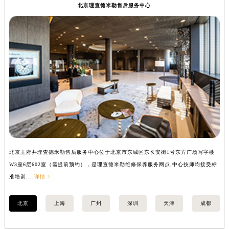
安徽省蚌埠市蚌山区淮河路理查德米勒售后服务中心（需提前预约）
北京理查德米勒售后服务中心
安徽省亳州市谯城区魏武大道理查德米勒售后服务中心（需提前预约）
安徽省池州市贵池区长江路理查德米勒售后服务中心（需提前预约）
安徽省滁州市琅琊区南谯北路理查德米勒售后服务中心（需提前预约）
安徽省阜阳市颍州区颍州北路理查德米勒售后服务中心（需提前预约）
安徽省淮北市相山区淮海路理查德米勒售后服务中心（需提前预约）
安徽省淮南市田家庵区国庆中路理查德米勒售后服务中心（需提前预约）
安徽省黄山市屯溪区黄山西路理查德米勒售后服务中心（需提前预约）
安徽省六安市金安区解放中路理查德米勒售后服务中心（需提前预约）
安徽省马鞍山市雨山区湖南西路理查德米勒售后服务中心（需提前预约）
安徽省宿州市埇桥区人民中路理查德米勒售后服务中心（需提前预约）
北京王府井理查德米勒售后服务中心位于北京市东城区东长安街1号东方广场写字楼
上
安徽省铜陵市铜官区石城大道理查德米勒售后服务中心（需提前预约）
W3座6层602室（需提前预约），是理查德米勒维修保养服务网点,中心技师均接受标
3
安徽省芜湖市镜湖区中山路步行街理查德米勒售后服务中心（需提前预约）
准培训....
详情 >
训..
安徽省宣城市宣州区叠嶂西路理查德米勒售后服务中心（需提前预约）
福建省龙岩市新罗区九一南路理查德米勒售后服务中心（需提前预约）
北京
上海
广州
深圳
天津
成都
福建省南平市建阳区人民西路理查德米勒售后服务中心（需提前预约）