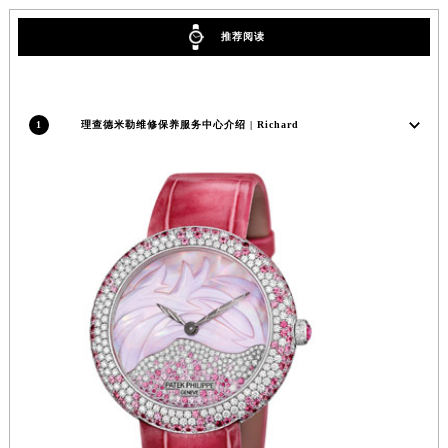
福建省宁德市蕉城区天湖东路理查德米勒售后服务中心（需提前预约）
福建省莆田市城厢区霞林街道荔华东大道理查德米勒售后服务中心（需提前预约）
推荐阅读
福建省三明市三元区东乾二路理查德米勒售后服务中心（需提前预约）
福建省漳州市龙文区步港路理查德米勒售后服务中心（需提前预约）
江苏省常州市新北区龙锦路1590号现代传媒中心5号楼10层1008室理查德米勒售后服务中心（需提前预约）
1
理查德米勒维修保养服务中心介绍 | Richard
江苏省淮安市清江浦区淮海北路理查德米勒售后服务中心（需提前预约）
江苏省连云港市海州区通灌北路理查德米勒售后服务中心（需提前预约）
江苏省南京市秦淮区中山南路1号南京中心22层22-C1-C3室理查德米勒售后服务中心（需提前预约）
江苏省宿迁市宿城区西湖路理查德米勒售后服务中心（需提前预约）
江苏省泰州市海陵区永定东路399号置地商务中心东塔（华润万象城）17层1706室理查德米勒售后服务中心（需提前预约）
江苏省徐州市鼓楼区淮海东路29号苏宁广场IFC国际金融中心35层3508室理查德米勒售后服务中心（需提前预约）
江苏省盐城市盐都区世纪大道5号盐城金融城写字楼1号楼16层1604室理查德米勒售后服务中心（需提前预约）
江苏省扬州市邗江区国展路29号星耀天地写字楼1号楼18层1803室理查德米勒售后服务中心（需提前预约）
江苏省镇江市京口区中山东路理查德米勒售后服务中心（需提前预约）
江西省抚州市临川区赣东大道理查德米勒售后服务中心（需提前预约）
江西省赣州市章贡区文清路理查德米勒售后服务中心（需提前预约）