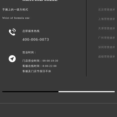
广东省茂名市电白区水东街道迎宾大道理查德米勒售后服务中心（需提前预约）
广东省梅州市梅江区金燕大道理查德米勒售后服务中心（需提前预约）
北京理查德米
手腕上的一级方程式
广东省清远市清城区湖西路理查德米勒售后服务中心（需提前预约）
Wrist of formula one
上海理查德米
广东省汕头市龙湖区长平路理查德米勒售后服务中心（需提前预约）
天津理查德米

广东省汕尾市城区香洲街道园林社区翠园街理查德米勒售后服务中心（需提前预约）
总部服务热线
广东省韶关市武江区芙蓉新区与老城中心交汇处理查德米勒售后服务中心（需提前预约）
广州理查德米
400-006-0073
广东省深圳市罗湖区深南东路5001号华润大厦17层1701室理查德米勒售后服务中心（需提前预约）
深圳理查德米
广东省阳江市江城区东风一路理查德米勒售后服务中心（需提前预约）
营业时间：

成都理查德米
广东省云浮市云城区金山路理查德米勒售后服务中心（需提前预约）
门店营业时间：09:00-19:30
客服在线时间：8:00-22:00
广东省湛江市赤坎区观海北路理查德米勒售后服务中心（需提前预约）
客服及门店节假日不休
广东省肇庆市端州区信安大道与砚都大道交汇处理查德米勒售后服务中心（需提前预约）
广西壮族自治区百色市右江区中山二路理查德米勒售后服务中心（需提前预约）
广西壮族自治区北海市海城区北京路理查德米勒售后服务中心（需提前预约）
广西壮族自治区崇左市江州区石景林街道友谊大道与丽川路交汇处理查德米勒售后服务中心（需提前预约）
广西壮族自治区防城港市港口区金花茶大道理查德米勒售后服务中心（需提前预约）
广西壮族自治区贵港市港北区港城街道布山大道与仙衣路交叉口理查德米勒售后服务中心（需提前预约）