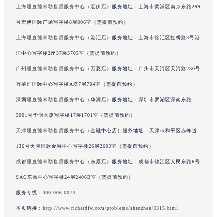
辽宁省盘锦市兴隆台区石油大街理查德米勒售后服务中心（需提前预约）
上海理查德米勒售后服务中心
（宏伊店）服务地址：上海市黄浦区南京东路299
辽宁省铁岭市银州区南马路理查德米勒售后服务中心（需提前预约）
号宏伊国际广场写字楼8层806室（需提前预约）
辽宁省营口市站前区市府路与渤海大街交叉口理查德米勒售后服务中心（需提前预约）
上海理查德米勒售后服务中心
（港汇店）服务地址：上海市徐汇区虹桥路3号港
辽宁省沈阳市沈河区中街路137号亨得利名表维修授权店1楼理查德米勒售后服务中心（需提前预约）
汇中心写字楼2座37层3705室（需提前预约）
辽宁省沈阳市沈河区中街路83号亨得利名表维修授权店1楼理查德米勒售后服务中心（需提前预约）
广州理查德米勒售后服务中心
（万菱店）服务地址：广州市天河区天河路230号
北京市朝阳区建国门外大街甲6号华熙国际中心D座11层1102室理查德米勒售后服务中心（北京总部）（需提前预约）
北京市东城区东长安街1号王府井东方广场W3座6层602室理查德米勒售后服务中心（需提前预约）
万菱汇国际中心写字楼A塔7层704室（需提前预约）
河北省保定市竞秀区朝阳北大街北国先天下理查德米勒售后服务中心（需提前预约）
深圳理查德米勒售后服务中心
（华润店）服务地址：深圳市罗湖区深南东路
内蒙古自治区阿拉善盟市左旗土尔扈特大街理查德米勒售后服务中心（需提前预约）
5001号华润大厦写字楼17层1701室（需提前预约）
内蒙古自治区巴彦淖尔市临河区新华街理查德米勒售后服务中心（需提前预约）
天津理查德米勒售后服务中心
（金融中心店）服务地址：天津市和平区赤峰道
内蒙古自治区包头市青山区幸福路甲3号王府井百货名表维修理查德米勒售后服务中心（需提前预约）
136号天津国际金融中心写字楼26层2603室（需提前预约）
内蒙古自治区赤峰市红山区哈达街理查德米勒售后服务中心（需提前预约）
成都理查德米勒售后服务中心
（东原店）服务地址：成都市锦江区人民东路6号
内蒙古自治区鄂尔多斯市东胜区伊金霍洛街理查德米勒售后服务中心（需提前预约）
SAC东原中心写字楼24层2406B室（需提前预约）
内蒙古自治区呼伦贝尔市海拉尔区中央街理查德米勒售后服务中心（需提前预约）
内蒙古自治区通辽市科尔沁区明仁大街理查德米勒售后服务中心（需提前预约）
服务专线：
400-006-0073
内蒙古自治区乌海市海勃湾区人民南路理查德米勒售后服务中心（需提前预约）
本页链接：
http://www.richardfw.com/problems/shenzhen/3315.html