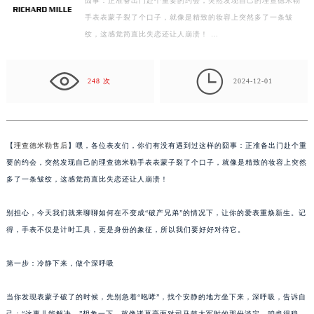
囧事：正准备出门赴个重要的约会，突然发现自己的理查德米勒
常州市新北区龙锦路1590号现代传媒中心写字楼5号楼10层1008室（需提前预约）
手表表蒙子裂了个口子，就像是精致的妆容上突然多了一条皱
徐州市鼓楼区淮海东路29号苏宁广场IFC国际金融中心写字楼35层3508室（需提前预约）
纹，这感觉简直比失恋还让人崩溃！ …
扬州市邗江区国展路29号星耀天地写字楼1号楼18层1803室（需提前预约）
盐城市盐都区世纪大道5号盐城金融城写字楼1号楼16层1604室（需提前预约）

泰州市海陵区永定东路399号置地商务中心东塔写字楼（华润万象城）17层1706室（需提前预约）
248 次
2024-12-01
宁波市江北区大闸南路500号来福士广场办公楼20层2009室（需提前预约）
杭州市上城区钱江路1366号华润大厦写字楼A座5层503-5室（需提前预约）
金华市金东区东市南街777号金华万达广场写字楼4号楼22层2209室（需提前预约）
【
理查德米勒售后
】嘿，各位表友们，你们有没有遇到过这样的囧事：正准备出门赴个重
绍兴市越城区胜利东路379号世茂天际中心写字楼8层805室（需提前预约）
要的约会，突然发现自己的理查德米勒手表表蒙子裂了个口子，就像是精致的妆容上突然
嘉兴市南湖区广益路705号嘉兴世界贸易中心写字楼A座13层1304室（需提前预约）
多了一条皱纹，这感觉简直比失恋还让人崩溃！
南昌市红谷滩新区红谷中大道998号绿地双子塔（中央广场）A1座办公楼14层07室（需提前预约）
别担心，今天我们就来聊聊如何在不变成“破产兄弟”的情况下，让你的爱表重焕新生。记
济南市历下区经十路11111号华润中心写字楼（万象城）15层1508室（需提前预约）
得，手表不仅是计时工具，更是身份的象征，所以我们要好好对待它。
广州市天河区天河路230号万菱汇国际中心写字楼A塔7层704室（需提前预约）
广州市越秀区环市东路371-375号世界贸易中心大厦南塔写字楼15层07室（需提前预约）
第一步：冷静下来，做个深呼吸
深圳市罗湖区深南东路5001号华润大厦写字楼17层1701室（需提前预约）
惠州市惠城区江北文昌一路7号华贸大厦写字楼1座30层05室（需提前预约）
当你发现表蒙子破了的时候，先别急着“咆哮”，找个安静的地方坐下来，深呼吸，告诉自