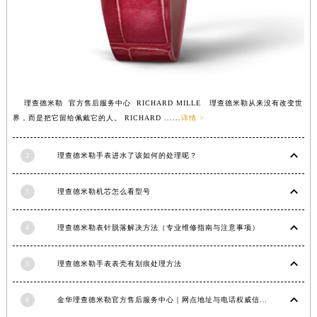
江西省吉安市吉州区井冈山大道理查德米勒售后服务中心（需提前预约）
江西省景德镇市珠山区珠山中路理查德米勒售后服务中心（需提前预约）
江西省九江市浔阳区浔阳路理查德米勒售后服务中心（需提前预约）
江西省南昌市红谷滩新区红谷中大道998号绿地双子塔（中央广场）A1座办公楼14层1407室理查德米勒售后服务中心（需提前预约）
江西省萍乡市安源区萍安北大道与康庄路交叉口理查德米勒售后服务中心（需提前预约）
江西省上饶市信州区滨江西路理查德米勒售后服务中心（需提前预约）
理查德米勒 官方售后服务中心 RICHARD MILLE 理查德米勒从来没有改变世
界，而是把它留给佩戴它的人。 RICHARD ......
详情 >
江西省新余市渝水区北湖西路理查德米勒售后服务中心（需提前预约）
江西省宜春市袁州区中山中路理查德米勒售后服务中心（需提前预约）
2
理查德米勒手表进水了该如何的处理呢？
江西省鹰潭市月湖区胜利东路理查德米勒售后服务中心（需提前预约）
山东省德州市德城区东风中路理查德米勒售后服务中心（需提前预约）
3
理查德米勒机芯怎么看型号
山东省东营市东营区济南路理查德米勒售后服务中心（需提前预约）
山东省济南市历下区经十路11111号华润中心写字楼（万象城）15层1508室理查德米勒售后服务中心（需提前预约）
4
理查德米勒表针脱落解决方法（专业维修指南与注意事项）
山东省济宁市任城区太白楼路理查德米勒售后服务中心（需提前预约）
山东省莱芜市文化南路8号银座商城名表维修一楼名表维修理查德米勒售后服务中心（需提前预约）
5
理查德米勒手表表壳有划痕处理方法
山东省临沂市兰山区解放路理查德米勒售后服务中心（需提前预约）
山东省日照市东港区烟台路理查德米勒售后服务中心（需提前预约）
6
金华理查德米勒官方售后服务中心｜网点地址与电话权威信息公示（2026年6月最新）