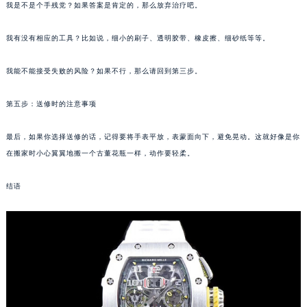
南通市崇川区工农路57号圆融广场写字楼16层1603室（需提前预约）
我是不是个手残党？如果答案是肯定的，那么放弃治疗吧。
苏州市苏州工业园区星港街199号苏州中心办公楼C座22层08室（需提前预约）
我有没有相应的工具？比如说，细小的刷子、透明胶带、橡皮擦、细砂纸等等。
武汉市江汉区解放大道686号世界贸易大厦38层09室（需提前预约）
南宁市青秀区金湖路59号地王大厦12楼1224室（需提前预约）
我能不能接受失败的风险？如果不行，那么请回到第三步。
合肥市蜀山区潜山路111号万象城华润大厦B座12楼03室（需提前预约）
泉州市丰泽区宝洲路729号浦西万达中心写字楼A座7楼709室（需提前预约）
第五步：送修时的注意事项
青岛市南区山东路6号华润大厦B座22层04室（需提前预约）
烟台市芝罘区胜利路139号万达金融中心A座907室（需提前预约）
最后，如果你选择送修的话，记得要将手表平放，表蒙面向下，避免晃动。这就好像是你
在搬家时小心翼翼地搬一个古董花瓶一样，动作要轻柔。
长春市朝阳区西安大路727号中银大厦A座(旺进大厦)18层09室（需提前预约）
贵阳市南明区都司高架桥路33号亨特国际金融中心14楼14D（需提前预约）
结语
昆明市盘龙区北京路928号同德昆明广场写字楼10层06室（需提前预约）
石家庄市长安区中山东路39号勒泰中心写字楼B座13层07室（需提前预约）
西安市碑林区南关正街88号华侨城长安国际中心E座6楼10室（需提前预约）
海口市龙华区金贸东路5号海口华润大厦B座17层1707室（需提前预约）
唐山市路南区新华东道100号万达广场写字楼A座10层1002室（需提前预约）
台州市椒江区东海大道1800号腾达中心东1幢20楼2002室（需提前预约）