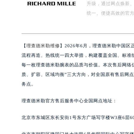
升级，通过网点焕新
盐城市盐都区世纪大道5号盐城金融城写
泰州市海陵区永定东路399号置地商
统一、便捷高效的官
宁波市江北区大闸南路500号来福士广
杭州市上城区钱江路1366号华润大厦
金华市金东区东市南街777号金华万达
【
理查德米勒维修
】2026年6月，理查德米勒中国
绍兴市越城区胜利东路379号世茂天
嘉兴市南湖区广益路705号嘉兴世界贸
流程再造、热线统一四大举措，构建覆盖全国、标准
南昌市红谷滩新区红谷中大道998号
每一枚理查德米勒腕表的品质与价值。本次售后网络
济南市历下区经十路11111号华润中
质、扩容、区域均衡”三大方向，对全国原有售后网
广州市天河区天河路230号万菱汇国
务点。
广州市越秀区环市东路371-375号
深圳市罗湖区深南东路5001号华润大
理查德米勒官方售后服务中心全国网点地址：
惠州市惠城区江北文昌一路7号华贸大
厦门市思明区湖滨东路95号华润大厦写
北京市东城区东长安街1号东方广场写字楼W3座6层6
福州市鼓楼区五四路128-1号恒力城
成都市锦江区人民东路6号SAC东原中