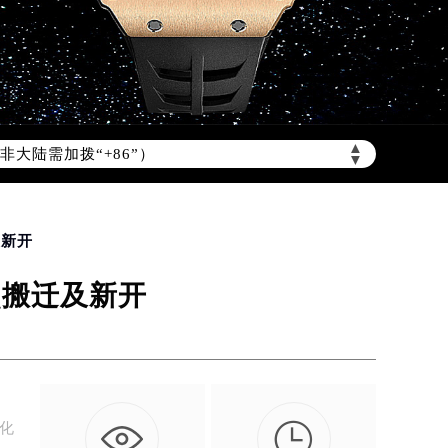
▲
非大陆需加拨“+86”）
▼
及新开
点搬迁及新开

优化