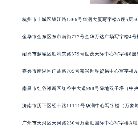
黑龙江省大庆市萨尔图区会战大街理
黑龙江省鹤岗市向阳区红军路理查德
杭州市上城区钱江路1366号华润大厦写字楼A座5层5
黑龙江省黑河市爱辉区中央街理查德
黑龙江省鸡西市鸡冠区红军路理查德
金华市金东区东市南街777号金华万达广场写字楼4号楼
黑龙江省佳木斯市向阳区长安路理查
黑龙江省牡丹江市东安区太平路理查
绍兴市越城区胜利东路379号世茂天际中心写字楼8层
黑龙江省七台河市桃山区大同街理查
黑龙江省齐齐哈尔市龙沙区龙华路理
嘉兴市南湖区广益路705号嘉兴世界贸易中心写字楼A座
黑龙江省双鸭山市尖山区新兴大街理
黑龙江省绥化市北林区新华街与康庄
南昌市红谷滩新区红谷中大道998号绿地双子塔（中央
黑龙江省伊春市伊美区通河路理查德
吉林省白城市洮北区明仁南街理查德
济南市历下区经十路11111号华润中心写字楼（万象城
吉林省白山市浑江区浑江大街理查德
吉林省吉林市船营区河南街理查德米
广州市天河区天河路230号万菱汇国际中心写字楼A塔
吉林省辽源市龙山区人民大街理查德
吉林省梅河口市新华街道梅河大街理