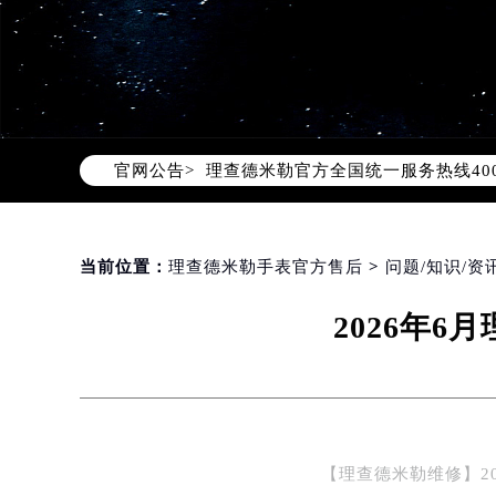
2026年8月理查德米勒中国区售后
2026年8月理查德米勒全国官方售后客户
官网公告>
理查德米勒官方全国统一服务热线400
2026年8月理查德米勒售后服务中
北京市朝阳区建国门外大街甲6号华熙
北京市东城区东长安街1号东方广场写
当前位置：
理查德米勒手表官方售后
>
问题/知识/资
天津市和平区赤峰道136号天津国际金
2026年
上海市徐汇区虹桥路3号港汇中心写字楼
上海市黄浦区南京东路299号宏伊国
南京市秦淮区中山南路1号（新街口）
常州市新北区龙锦路1590号现代传媒
徐州市鼓楼区淮海东路29号苏宁广场I
【理查德米勒维修】2
扬州市邗江区国展路29号星耀天地写字