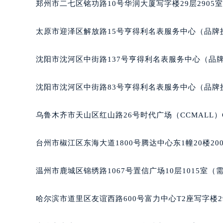
郑州市二七区铭功路10号华润大厦写字楼29层2905
辽宁省沈阳市沈河区中街路137号亨
辽宁省沈阳市沈河区中街路83号亨
太原市迎泽区解放路15号亨得利名表服务中心（品牌
北京市朝阳区建国门外大街甲6号华熙
北京市东城区东长安街1号王府井东方
沈阳市沈河区中街路137号亨得利名表服务中心（品
河北省保定市竞秀区朝阳北大街北国
内蒙古自治区阿拉善盟市左旗土尔扈
沈阳市沈河区中街路83号亨得利名表服务中心（品牌
内蒙古自治区巴彦淖尔市临河区新华
内蒙古自治区包头市青山区幸福路甲
乌鲁木齐市天山区红山路26号时代广场（CCMALL）C
内蒙古自治区赤峰市红山区哈达街理
内蒙古自治区鄂尔多斯市东胜区伊金
台州市椒江区东海大道1800号腾达中心东1幢20楼20
内蒙古自治区呼伦贝尔市海拉尔区中
内蒙古自治区通辽市科尔沁区明仁大
温州市鹿城区锦绣路1067号置信广场10层1015室（
内蒙古自治区乌海市海勃湾区人民南
内蒙古自治区乌兰察布市集宁区恩和
哈尔滨市道里区友谊西路600号富力中心T2座写字楼2
内蒙古自治区锡林郭勒盟市锡林浩特
内蒙古自治区兴安盟市乌兰浩特市兴