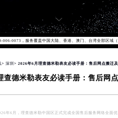
服务网络优化升级公告
服务热线：400-006-0073
-006-0073，服务覆盖中国大陆、香港、澳门、台湾全部区域（
心最新网点地址：
国际中心写字楼D座11层1102室（北京总部）（需提前预约）
字楼W3座6层602室（需提前预约）
讯
>
深圳
> 2026年6月理查德米勒表友必读手册：售后网点搬迁
融中心写字楼26层2603室（需提前预约）
6月理查德米勒表友必读手册：售后网
2座37层3705室（需提前预约）
际广场写字楼8层806室（需提前预约）
南京中心写字楼22层C1-1室（需提前预约）
中心写字楼5号楼10层1008室（需提前预约）
FC国际金融中心写字楼35层3508室（需提前预约）
026年6月，理查德米勒中国区正式完成全国售后服务网络全面
楼1号楼18层1803室（需提前预约）