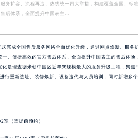
、服务扩容、流程再造、热线统一四大举措，构建覆盖全国、标
字楼1号楼16层1604室（需提前预约）
务中心东塔写字楼（华润万象城）17层1706室（需提前预约）
方售后体系，全面提升中国表主…
场办公楼20层2009室（需提前预约）
写字楼A座5层503-5室（需提前预约）
广场写字楼4号楼22层2209室（需提前预约）
区正式完成全国售后服务网络全面优化升级，通过网点焕新、服务
际中心写字楼8层805室（需提前预约）
易中心写字楼A座13层1304室（需提前预约）
统一、便捷高效的官方售后体系，全面提升中国表主的售后体验
绿地双子塔（中央广场）A1座办公楼14层07室（需提前预约）
优化是理查德米勒中国区近年来规模最大的服务升级工程，聚焦
心写字楼（万象城）15层1508室（需提前预约）
点进行重新选址、装修焕新、设备迭代与人员培训，同时新增多
际中心写字楼A塔7层704室（需提前预约）
世界贸易中心大厦南塔写字楼15层07室（需提前预约）
厦写字楼17层1701室（需提前预约）
厦写字楼1座30层05室（需提前预约）
字楼B座11层1104室（需提前预约）
02室（需提前预约）
写字楼15层03室（需提前预约）
心写字楼24层2406B室（需提前预约）