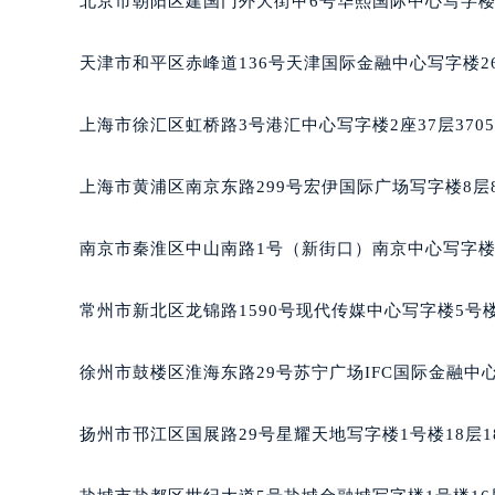
北京市朝阳区建国门外大街甲6号华熙国际中心写字楼D
重庆市江北区观音桥步行街2号融恒时
长沙市芙蓉区定王台街道建湘路393
天津市和平区赤峰道136号天津国际金融中心写字楼26
郑州市二七区铭功路10号华润大厦写字
太原市迎泽区解放路15号亨得利名
上海市徐汇区虹桥路3号港汇中心写字楼2座37层370
沈阳市沈河区中街路137号亨得利名
沈阳市沈河区中街路83号亨得利名
上海市黄浦区南京东路299号宏伊国际广场写字楼8层
乌鲁木齐市天山区红山路26号时代广场
温州市鹿城区锦绣路1067号置信广场
南京市秦淮区中山南路1号（新街口）南京中心写字楼2
哈尔滨市道里区友谊西路600号富力中
大连市中山区人民路15号国际金融大
常州市新北区龙锦路1590号现代传媒中心写字楼5号楼
佛山市禅城区季华五路57号万科金融中
东莞市东城街道鸿福东路1号民盈国贸
徐州市鼓楼区淮海东路29号苏宁广场IFC国际金融中心
无锡市梁溪区人民中路139号恒隆广场
南通市崇川区工农路57号圆融广场写字
扬州市邗江区国展路29号星耀天地写字楼1号楼18层1
苏州市苏州工业园区星港街199号苏州
武汉市江汉区解放大道686号世界贸易