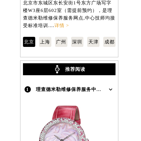
北京市东城区东长安街1号东方广场写字
徐汇区虹桥
楼W3座6层602室（需提前预约），是理
3705室
）
查德米勒维修保养服务网点,中心技师均接
修保养服务
受标准培训....
详情 >
训....
详情 
北京
上海
广州
深圳
天津
成都
推荐阅读
1
理查德米勒维修保养服务中心介绍 | Richard