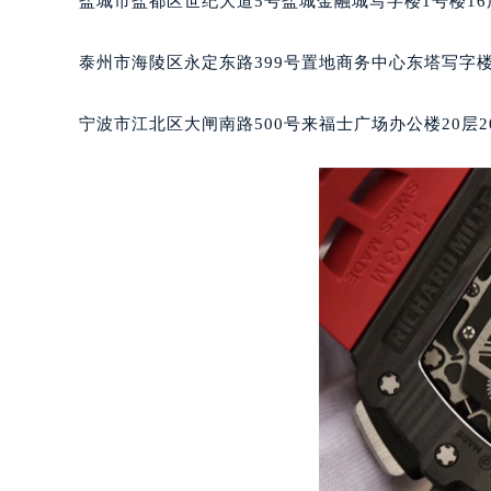
盐城市盐都区世纪大道5号盐城金融城写字楼1号楼16
南宁市青秀区金湖路59号地王大厦12
合肥市蜀山区潜山路111号万象城华润
泰州市海陵区永定东路399号置地商务中心东塔写字楼
泉州市丰泽区宝洲路729号浦西万达中
青岛市南区山东路6号华润大厦B座2
宁波市江北区大闸南路500号来福士广场办公楼20层2
烟台市芝罘区胜利路139号万达金融中
长春市朝阳区西安大路727号中银大厦
贵阳市南明区都司高架桥路33号亨特
昆明市盘龙区北京路928号同德昆明
石家庄市长安区中山东路39号勒泰中
西安市碑林区南关正街88号华侨城长
海口市龙华区金贸东路5号海口华润大厦
唐山市路南区新华东道100号万达广场
台州市椒江区东海大道1800号腾达中
内蒙古自治区呼和浩特市玉泉区大学西
甘肃省兰州市七里河区西津西路16号兰
重庆市解放碑渝中区民权路28号英利