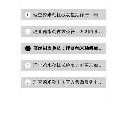
1
理查德米勒机械表星期停滞，精准修复秘籍
2
理查德米勒官方公告：2026年8月洛阳最新客户服务网点地址与热线
3
高端制表典范：理查德米勒机械表表壳刮痕修复秘籍，让奢华时光恒久如新
4
理查德米勒机械腕表走时不准如何调整与维护
5
理查德米勒中国官方售后服务中心｜维修地址与24小时服务电话权威信息通告（2026年6月最新）