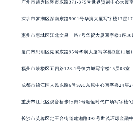
广州市越秀区环市东路371-375号世界贸易中心大厦
吉林省四平市铁东区紫气大路与南九
吉林省松原市宁江区五环大街理查德
深圳市罗湖区深南东路5001号华润大厦写字楼17层1
吉林省通化市东昌区环通乡江南大街
吉林省延边市延吉市解放路理查德米
惠州市惠城区江北文昌一路7号华贸大厦写字楼1座30
辽宁省鞍山市铁东区站前街理查德米
辽宁省本溪市平山区胜利路理查德米
厦门市思明区湖滨东路95号华润大厦写字楼B座11层1
辽宁省朝阳市双塔区新华路理查德米
辽宁省丹东市振兴区七经街理查德米
福州市鼓楼区五四路128-1号恒力城写字楼15层03
辽宁省抚顺市新抚区东一路理查德米
辽宁省阜新市海州区解放大街理查德
成都市锦江区人民东路6号SAC东原中心写字楼24层2
辽宁省葫芦岛市连山区中央路理查德
辽宁省锦州市古塔区中央大街理查德
重庆市江北区观音桥步行街2号融恒时代广场写字楼9层
辽宁省辽阳市白塔区新运大街理查德
辽宁省盘锦市兴隆台区石油大街理查
长沙市芙蓉区定王台街道建湘路393号世茂环球金融中
辽宁省铁岭市银州区南马路理查德米
辽宁省营口市站前区市府路与渤海大