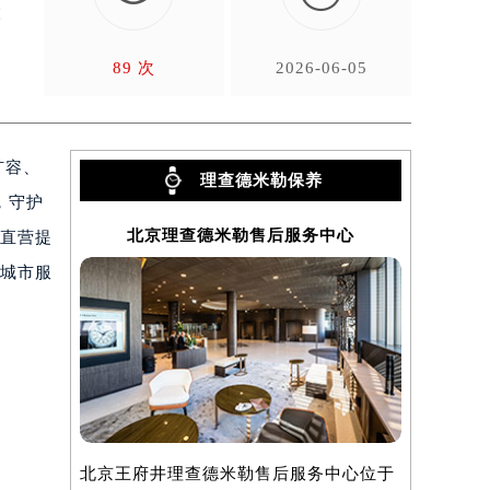
准
89 次
2026-06-05
扩容、
理查德米勒保养
，守护
北京理查德米勒售后服务中心
上海
“直营提
个城市服
北京王府井理查德米勒售后服务中心位于
上海理查德