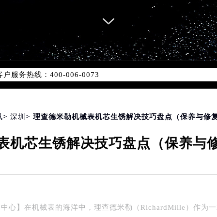
服务网络优化升级公告
服务热线：400-006-0073
-006-0073，服务覆盖中国大陆、香港、澳门、台湾全部区域（
心最新网点地址：
国际中心写字楼D座11层1102室（北京总部）（需提前预约）
字楼W3座6层602室（需提前预约）
讯
>
深圳
> 理查德米勒机械表机芯生锈解决技巧盘点（保养与修
融中心写字楼26层2603室（需提前预约）
表机芯生锈解决技巧盘点（保养与
2座37层3705室（需提前预约）
际广场写字楼8层806室（需提前预约）
南京中心写字楼22层C1-1室（需提前预约）
中心写字楼5号楼10层1008室（需提前预约）
FC国际金融中心写字楼35层3508室（需提前预约）
心】在机械表的海洋中，理查德米勒（RichardMille）作为
楼1号楼18层1803室（需提前预约）