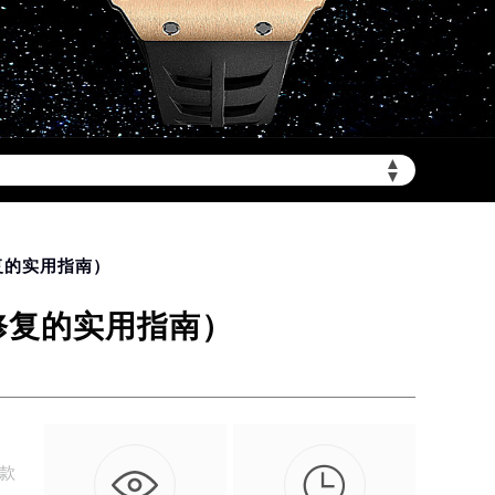
▲
非大陆需加拨“+86”）
▼
复的实用指南）
修复的实用指南）

一款