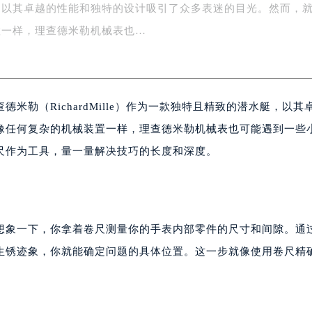
，以其卓越的性能和独特的设计吸引了众多表迷的目光。然而，
字楼1号楼16层1604室（需提前预约）
务中心东塔写字楼（华润万象城）17层1706室（需提前预约）
置一样，理查德米勒机械表也…
场办公楼20层2009室（需提前预约）
写字楼A座5层503-5室（需提前预约）
广场写字楼4号楼22层2209室（需提前预约）
米勒（RichardMille）作为一款独特且精致的潜水艇，以其
际中心写字楼8层805室（需提前预约）
易中心写字楼A座13层1304室（需提前预约）
像任何复杂的机械装置一样，理查德米勒机械表也可能遇到一些
绿地双子塔（中央广场）A1座办公楼14层07室（需提前预约）
尺作为工具，量一量解决技巧的长度和深度。
心写字楼（万象城）15层1508室（需提前预约）
际中心写字楼A塔7层704室（需提前预约）
世界贸易中心大厦南塔写字楼15层07室（需提前预约）
厦写字楼17层1701室（需提前预约）
想象一下，你拿着卷尺测量你的手表内部零件的尺寸和间隙。通
厦写字楼1座30层05室（需提前预约）
生锈迹象，你就能确定问题的具体位置。这一步就像使用卷尺精
字楼B座11层1104室（需提前预约）
写字楼15层03室（需提前预约）
心写字楼24层2406B室（需提前预约）