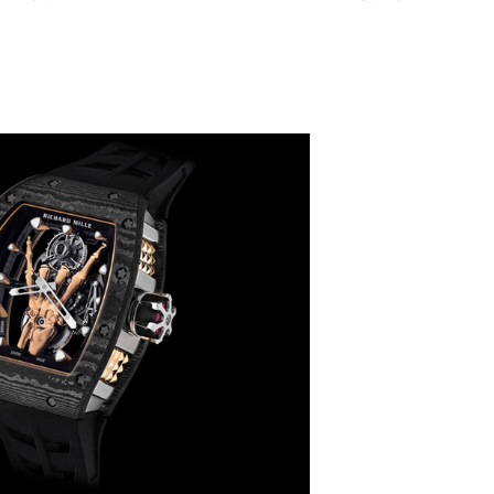
楼1224室（需提前预约）
大厦B座12楼03室（需提前预约）
心写字楼A座7楼709室（需提前预约）
2层04室（需提前预约）
心A座907室（需提前预约）
A座(旺进大厦)18层09室（需提前预约）
国际金融中心14楼14D（需提前预约）
广场写字楼10层06室（需提前预约）
心写字楼B座13层07室（需提前预约）
安国际中心E座6楼10室（需提前预约）
B座17层1707室（需提前预约）
写字楼A座10层1002室（需提前预约）
心东1幢20楼2002室（需提前预约）
街70号华润万象城写字楼（鄂尔多斯大厦）23层2326室（需
州中心写字楼21层2102室（需提前预约）
国际金融中心写字楼20层01室（需提前预约）