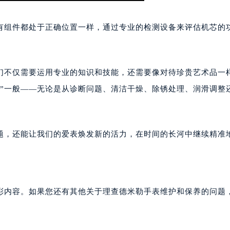
查德米勒售后服务中心（需提前预约）
米勒售后服务中心（需提前预约）
有组件都处于正确位置一样，通过专业的检测设备来评估机芯的
米勒售后服务中心（需提前预约）
米勒售后服务中心（需提前预约）
德米勒售后服务中心（需提前预约）
们不仅需要运用专业的知识和技能，还需要像对待珍贵艺术品一
德米勒售后服务中心（需提前预约）
尺”一般——无论是从诊断问题、清洁干燥、除锈处理、润滑调整
德米勒售后服务中心（需提前预约）
。
查德米勒售后服务中心（需提前预约）
查德米勒售后服务中心（需提前预约）
题，还能让我们的爱表焕发新的活力，在时间的长河中继续精准
路交叉口理查德米勒售后服务中心（需提前预约）
米勒售后服务中心（需提前预约）
米勒售后服务中心（需提前预约）
米勒售后服务中心（需提前预约）
彩内容。如果您还有其他关于理查德米勒手表维护和保养的问题
勒售后服务中心（需提前预约）
米勒售后服务中心（需提前预约）
查德米勒售后服务中心（需提前预约）