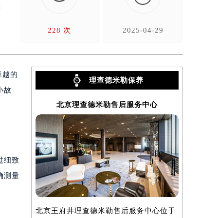
就
228 次
2025-04-29
卓越的
理查德米勒保养
小故
北京理查德米勒售后服务中心
上海
过细致
确测量
北京王府井理查德米勒售后服务中心位于
上海理查德