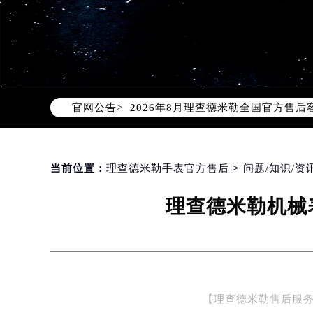
2026年8月理查德米勒中国区售后
2026年8月理查德米勒全国官方售后客户
官网公告>
理查德米勒官方全国统一服务热线400
2026年8月理查德米勒售后服务中
北京市朝阳区建国门外大街甲6号华熙
北京市东城区东长安街1号东方广场写
当前位置：
理查德米勒手表官方售后
>
问题/知识/资
天津市和平区赤峰道136号天津国际金
理查德米勒机械
上海市徐汇区虹桥路3号港汇中心写字楼
上海市黄浦区南京东路299号宏伊国
南京市秦淮区中山南路1号（新街口）
常州市新北区龙锦路1590号现代传媒
徐州市鼓楼区淮海东路29号苏宁广场I
【理查德米勒售后服务中
扬州市邗江区国展路29号星耀天地写字