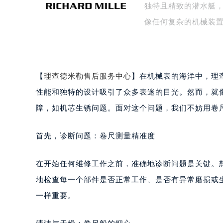
独特且精致的潜水艇
盐城市盐都区世纪大道5号盐城金融城写
泰州市海陵区永定东路399号置地商
像任何复杂的机械装
宁波市江北区大闸南路500号来福士广
杭州市上城区钱江路1366号华润大厦
金华市金东区东市南街777号金华万达
【
理查德米勒售后服务中心
】在机械表的海洋中，理查德
绍兴市越城区胜利东路379号世茂天
嘉兴市南湖区广益路705号嘉兴世界贸
性能和独特的设计吸引了众多表迷的目光。然而，就
南昌市红谷滩新区红谷中大道998号
障，如机芯生锈问题。面对这个问题，我们不妨用卷
济南市历下区经十路11111号华润中
广州市天河区天河路230号万菱汇国
首先，诊断问题：卷尺测量精准度
广州市越秀区环市东路371-375号
深圳市罗湖区深南东路5001号华润大
在开始任何维修工作之前，准确地诊断问题是关键。
惠州市惠城区江北文昌一路7号华贸大
地检查每一个部件是否正常工作、是否有异常磨损或
厦门市思明区湖滨东路95号华润大厦写
一样重要。
福州市鼓楼区五四路128-1号恒力城
成都市锦江区人民东路6号SAC东原中