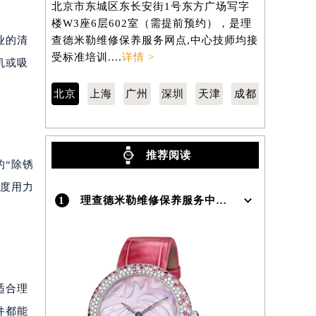
北京市东城区东长安街1号东方广场写字
徐汇区虹桥
楼W3座6层602室（需提前预约），是理
3705室
）
业的清
查德米勒维修保养服务网点,中心技师均接
修保养服务
受标准培训....
详情 >
训....
详情 
机或吸
北京
上海
广州
深圳
天津
成都
推荐阅读
的“除锈
过度用力
1
理查德米勒维修保养服务中心介绍 | Richard
适合理
件都能