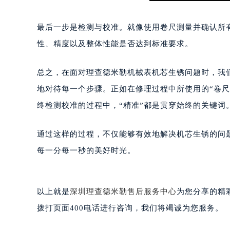
黑龙江省大庆市萨尔图区会战大街理
黑龙江省鹤岗市向阳区红军路理查德
最后一步是检测与校准。就像使用卷尺测量并确认所
黑龙江省黑河市爱辉区中央街理查德
性、精度以及整体性能是否达到标准要求。
黑龙江省鸡西市鸡冠区红军路理查德
黑龙江省佳木斯市向阳区长安路理查
总之，在面对理查德米勒机械表机芯生锈问题时，我
黑龙江省牡丹江市东安区太平路理查
地对待每一个步骤。正如在修理过程中所使用的“卷
黑龙江省七台河市桃山区大同街理查
终检测校准的过程中，“精准”都是贯穿始终的关键词
黑龙江省齐齐哈尔市龙沙区龙华路理
黑龙江省双鸭山市尖山区新兴大街理
通过这样的过程，不仅能够有效地解决机芯生锈的问
黑龙江省绥化市北林区新华街与康庄
每一分每一秒的美好时光。
黑龙江省伊春市伊美区通河路理查德
吉林省白城市洮北区明仁南街理查德
吉林省白山市浑江区浑江大街理查德
以上就是
深圳理查德米勒售后服务中心
为您分享的精
吉林省吉林市船营区河南街理查德米
拨打页面400电话进行咨询，我们将竭诚为您服务。
吉林省辽源市龙山区人民大街理查德
吉林省梅河口市新华街道梅河大街理