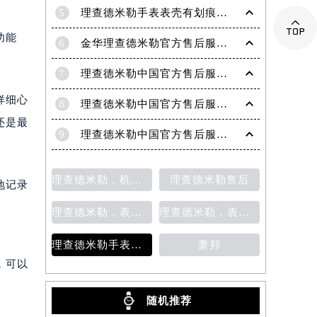
5
理查德米勒手表表壳有划痕处理方法

功能
6
金华理查德米勒官方售后服务中心｜网点地址与电话权威信息公示（2026年6月最新）
7
理查德米勒中国官方售后服务中心｜服务热线与门店详细地址权威信息公告（2026年6月最新）
样细心
8
理查德米勒中国官方售后服务中心｜全部地址与售后服务电话权威信息公告（2026年7月最新）
还是最
9
理查德米勒中国官方售后服务中心｜网点地址与24小时售后热线权威信息通知（2026年7月最新）
理查德米勒，机芯生锈
理查德米勒售后
地记录
理查德米勒，表针变形
理查德米勒，表带清洗
理查德米勒手表表镜出现划痕该如何处理？
萧邦
，可以
随机推荐