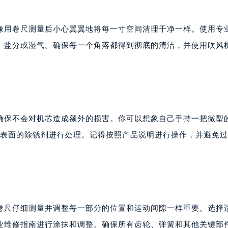
代广场写字楼9层902室（需提前预约）
号世茂环球金融中心写字楼（芙蓉广场）10层13室（需提前预约
像用卷尺测量后小心翼翼地将每一寸空间清理干净一样。使用专
楼29层2905室（需提前预约）
、盐分或湿气。确保每一个角落都得到彻底的清洁，并使用吹风
表服务中心（品牌授权店）3层整层（需提前预约）
表服务中心（品牌授权店）1层整层（需提前预约）
表服务中心（品牌授权店）1层整层（需提前预约）
（CCMALL）C座17层17-B（需提前预约）
10层1015室（需提前预约）
确保不会对机芯造成额外的损害。你可以想象自己手持一把微型
心T2座写字楼29层03室（需提前预约）
属表面的除锈剂进行处理。记得按照产品说明进行操作，并避免
厦7层G室（需提前预约）
心C座12层1205室（需提前预约）
中心T1写字楼9层907室（需提前预约）
写字楼1座11层1104室（需提前预约）
楼16层1603室（需提前预约）
中心办公楼C座22层08室（需提前预约）
卷尺仔细测量并调整每一部分的位置和运动间隙一样重要。选择
大厦38层09室（需提前预约）
业维修指南进行涂抹和调整。确保所有齿轮、弹簧和其他关键部