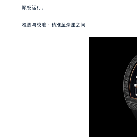
南宁市青秀区金湖路59号地王大厦12
顺畅运行。
合肥市蜀山区潜山路111号万象城华润
泉州市丰泽区宝洲路729号浦西万达中
检测与校准：精准至毫厘之间
青岛市南区山东路6号华润大厦B座2
烟台市芝罘区胜利路139号万达金融中
长春市朝阳区西安大路727号中银大厦
贵阳市南明区都司高架桥路33号亨特
昆明市盘龙区北京路928号同德昆明
石家庄市长安区中山东路39号勒泰中
西安市碑林区南关正街88号华侨城长
海口市龙华区金贸东路5号海口华润大厦
唐山市路南区新华东道100号万达广场
台州市椒江区东海大道1800号腾达中
内蒙古自治区呼和浩特市玉泉区大学西
甘肃省兰州市七里河区西津西路16号兰
重庆市解放碑渝中区民权路28号英利