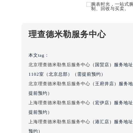
吉林省四平市铁东区紫气大路与南九
吉林省松原市宁江区五环大街理查德
吉林省通化市东昌区环通乡江南大街
吉林省延边市延吉市解放路理查德米
理查德米勒服务中心
辽宁省鞍山市铁东区站前街理查德米
辽宁省本溪市平山区胜利路理查德米
辽宁省朝阳市双塔区新华路理查德米
本文tag：
辽宁省丹东市振兴区七经街理查德米
北京理查德米勒售后服务中心
（国贸店）服务地址
辽宁省抚顺市新抚区东一路理查德米
1102室（北京总部）（需提前预约）
辽宁省阜新市海州区解放大街理查德
北京理查德米勒售后服务中心
（王府井店）服务地
辽宁省葫芦岛市连山区中央路理查德
提前预约）
辽宁省锦州市古塔区中央大街理查德
上海理查德米勒售后服务中心
（宏伊店）服务地址
辽宁省辽阳市白塔区新运大街理查德
提前预约）
辽宁省盘锦市兴隆台区石油大街理查
辽宁省铁岭市银州区南马路理查德米
上海理查德米勒售后服务中心
（港汇店）服务地址
辽宁省营口市站前区市府路与渤海大
预约）