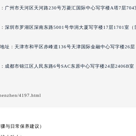
得利名表维修授权店1楼理查德米勒售后服务中心（需提前预约）
：广州市天河区天河路230号万菱汇国际中心写字楼A塔7层704
得利名表维修授权店1楼理查德米勒售后服务中心（需提前预约）
国际中心D座11层1102室理查德米勒售后服务中心（北京总部
深圳市罗湖区深南东路5001号华润大厦写字楼17层1701室（
广场W3座6层602室理查德米勒售后服务中心（需提前预约）
先天下理查德米勒售后服务中心（需提前预约）
地址：天津市和平区赤峰道136号天津国际金融中心写字楼26层
特大街理查德米勒售后服务中心（需提前预约）
街理查德米勒售后服务中心（需提前预约）
3号王府井百货名表维修理查德米勒售后服务中心（需提前预约
成都市锦江区人民东路6号SAC东原中心写字楼24层2406B室
查德米勒售后服务中心（需提前预约）
霍洛街理查德米勒售后服务中心（需提前预约）
央街理查德米勒售后服务中心（需提前预约）
shenzhen/4197.html
街理查德米勒售后服务中心（需提前预约）
路理查德米勒售后服务中心（需提前预约）
大街理查德米勒售后服务中心（需提前预约）
市光明街与额尔敦路交叉口理查德米勒售后服务中心（需提前预
步骤与日常保养建议）
安大街理查德米勒售后服务中心（需提前预约）