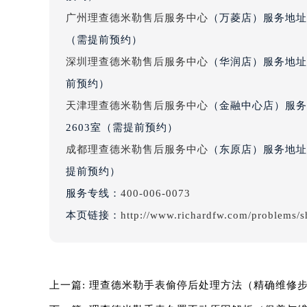
辽宁省沈阳市沈河区中街路137号亨
广州理查德米勒售后服务中心
（万菱店）服务地址
辽宁省沈阳市沈河区中街路83号亨
（需提前预约）
北京市朝阳区建国门外大街甲6号华熙
深圳理查德米勒售后服务中心
（华润店）服务地址：
北京市东城区东长安街1号王府井东方
前预约）
河北省保定市竞秀区朝阳北大街北国
天津理查德米勒售后服务中心
（金融中心店）服务
内蒙古自治区阿拉善盟市左旗土尔扈
内蒙古自治区巴彦淖尔市临河区新华
2603室（需提前预约）
内蒙古自治区包头市青山区幸福路甲
成都理查德米勒售后服务中心
（东原店）服务地址：
内蒙古自治区赤峰市红山区哈达街理
提前预约）
内蒙古自治区鄂尔多斯市东胜区伊金
服务专线：
400-006-0073
内蒙古自治区呼伦贝尔市海拉尔区中
本页链接：
http://www.richardfw.com/problems/
内蒙古自治区通辽市科尔沁区明仁大
内蒙古自治区乌海市海勃湾区人民南
内蒙古自治区乌兰察布市集宁区恩和
内蒙古自治区锡林郭勒盟市锡林浩特
上一篇:
理查德米勒手表偷停后处理方法（精确维修
内蒙古自治区兴安盟市乌兰浩特市兴