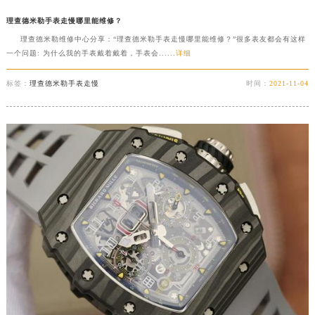
理查德米勒手表走慢哪里能维修？
理查德米勒维修中心分享：“理查德米勒手表走慢哪里能维修？”很多表友都会有这样
一个问题: 为什么我的手表戴着戴着，手表会......
详细
标签：
理查德米勒手表走慢
时间：
2021-11-04