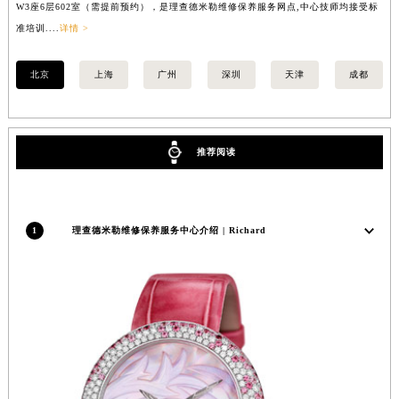
北京王府井理查德米勒售后服务中心位于北京市东城区东长安街1号东方广场写字楼
上
W3座6层602室（需提前预约），是理查德米勒维修保养服务网点,中心技师均接受标
3
准培训....
详情 >
训..
北京
上海
广州
深圳
天津
成都
推荐阅读
1
理查德米勒维修保养服务中心介绍 | Richard