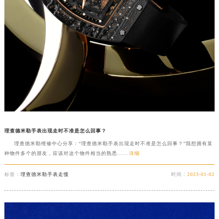
理查德米勒手表出现走时不准是怎么回事？
理查德米勒维修中心分享：“理查德米勒手表出现走时不准是怎么回事？”我想拥有某
种物件多个的朋友，应该对这个物件相当的熟悉......
详细
标签：
理查德米勒手表走慢
时间：
2023-01-02