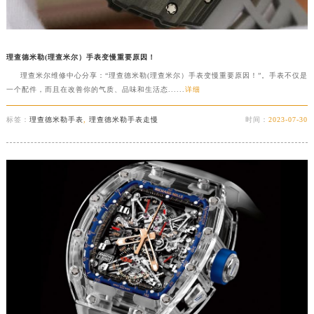
理查德米勒(理查米尔）手表变慢重要原因！
理查米尔维修中心分享：“理查德米勒(理查米尔）手表变慢重要原因！”。手表不仅是
一个配件，而且在改善你的气质、品味和生活态......
详细
标签：
理查德米勒手表
,
理查德米勒手表走慢
时间：
2023-07-30