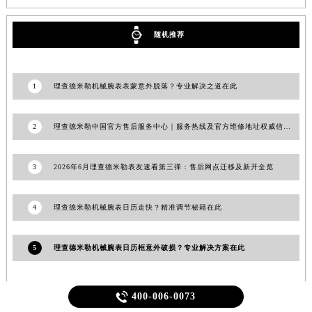
随机推荐
1
理查德米勒机械腕表表蒙意外脱落？专业解决之道在此
2
理查德米勒中国官方售后服务中心｜服务热线及官方维修地址权威信息声明（2026年7月最新）
3
2026年6月理查德米勒表友速看第三弹：售后网点迁移及新开全览
4
理查德米勒机械腕表日历走快？精准调节秘籍在此
5
理查德米勒机械腕表日历框意外破损？专业解决方案在此

400-006-0073