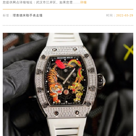
理查德米勒维修中心分享：“理查德米勒武汉维修地址在哪？”理查德米勒维修中心为
您提供网点详细地址：武汉市江岸区。如果您需......
详细
标签：
理查德米勒手表走慢
时间：
2022-03-29