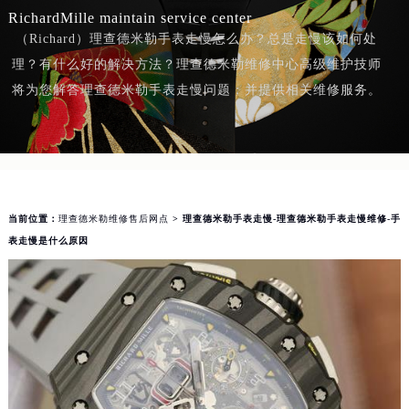
RichardMille maintain service center
（Richard）理查德米勒手表走慢怎么办？总是走慢该如何处
理？有什么好的解决方法？理查德米勒维修中心高级维护技师
将为您解答理查德米勒手表走慢问题；并提供相关维修服务。
当前位置：
理查德米勒维修售后网点
> 理查德米勒手表走慢-理查德米勒手表走慢维修-手
表走慢是什么原因