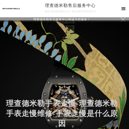
理查德米勒售后服务中心

RICHARDMILLE MAINTENANCE

理查德米勒售后服务中心竭诚为您服务！
中心介绍
联系我们
理查德米勒手表走慢-理查德米勒
手表走慢维修-手表走慢是什么原
因