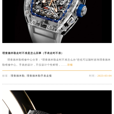
理查德米勒走时不准是怎么回事（手表走时不准）
理查德米勒维修中心分享：“理查德米勒走时不准怎么办”您也可以随时咨询理查德米
勒维修中心。手表的设计，不仅设计个性鲜明，......
详细
标签：
理查德米勒
,
理查德米勒手表走慢
时间：
2023-03-04