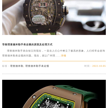
导致理查德米勒手表走慢的原因及处理方式
理查德米勒手表自创立到现在，一直在人们心中树立了极高的形象。人们经常会咨询
理查德米勒表走慢的问题。现在，就让广州理......
详细
标签：
理查德米勒
,
理查德米勒手表走慢
时间：
2022-10-05