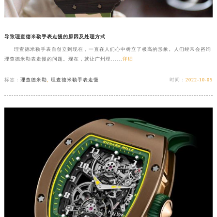
导致理查德米勒手表走慢的原因及处理方式
理查德米勒手表自创立到现在，一直在人们心中树立了极高的形象。人们经常会咨询
理查德米勒表走慢的问题。现在，就让广州理......
详细
标签：
理查德米勒
,
理查德米勒手表走慢
时间：
2022-10-05