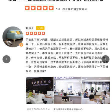





5.0
综合客户满意度评分
Lv6
坏孩子





手表出了些小问题，听朋友说起这家店，所以拿过来给店里维修师傅
看一下，店里环境很干净，服务态度很好，维修师傅很专业，没多久
就修好了，修完的手表跟新的一样，整体还是很不错的。很久没戴皮
带都裂开了，本来以为只能去王府井了，之后在点评看到这边有一
家，停车方便，比较好找，网友评价还不错，抱着怀疑的心态过来


的，没想到这家唐山理查德米勒售后服务中心（唐山理查德米勒保养
中心）的师傅是很专业的，很快更换完毕，还给免费清理了一下凹槽
灰尘。推荐这家!
2026-8-9 8:4
更新于
唐山理查德米勒维修服务中心