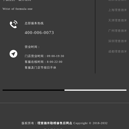
Wrist of formula one
上海理查德米
天津理查德米

总部服务热线
广州理查德米
400-006-0073
深圳理查德米
营业时间：

成都理查德米
门店营业时间：09:00-19:30
客服在线时间：8:00-22:00
客服及门店节假日不休
版权所有：
理查德米勒维修售后网点
Copyright © 2018-2032