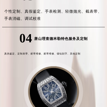
个性定制、
真假鉴定、
手表检测、
轻微抛光、
截表带、
手表消磁、
调试校准
04
唐山理查德米勒特色服务及定制
真伪鉴定、
定制表带、
邮寄维修、
邮寄维修、
镶钻刻字、
其他定制