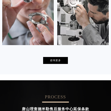
(理查德米勒保养中心)
(理查德米勒保养中心)
的高级技师之一
的高级技师之一
Tianjin RichardMille Maintain center
Nanjing RichardMille Maintain
center

天津理查德米勒维修

上海理查德米勒保养
卡罗琳·卡桑德拉
辛迪·克莱门特
咨询更多
资深理查德米勒技师
资深理查德米勒技师
是理查德米勒售后服务中心
是理查德米勒售后服务中心
(理查德米勒保养中心)
(理查德米勒保养中心)
的高级技师之一
的高级技师之一
Chengdu RichardMille Maintain
Beijing RichardMille Maintain center
center
PROCESS

北京理查德米勒售后服务中心

成都理查德米勒维修
唐山理查德米勒售后服务中心延保条款