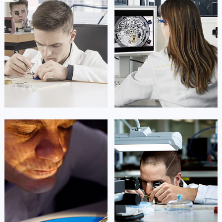
凯罗尔·切尔西
达芙妮·克劳迪娅
资深理查德米勒技师
资深理查德米勒技师
是理查德米勒售后服务中心
是理查德米勒售后服务中心
(理查德米勒保养中心)
(理查德米勒保养中心)
的高级技师之一
的高级技师之一
Beijing RichardMille Maintain center
Shanghai RichardMille Maintain
center

北京理查德米勒维修

上海理查德米勒维修