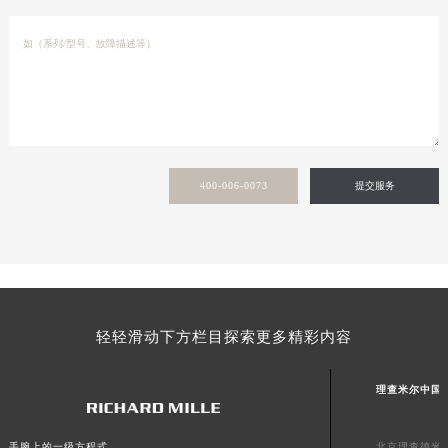
400-006-0073
提交服务
轻轻滑动下方栏目探索更多精彩内容
理查米尔中国
北京理查德米
手腕上的一级方程式